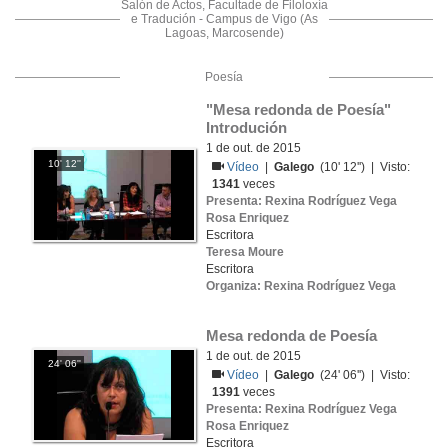
Salón de Actos, Facultade de Filoloxía
e Tradución - Campus de Vigo (As
Lagoas, Marcosende)
Poesía
"Mesa redonda de Poesía" 
Introdución
1 de out. de 2015
10' 12''
Vídeo
|
Galego
(10' 12'') | Visto:
1341
veces
Presenta: Rexina Rodríguez Vega
Rosa Enriquez
Escritora
Teresa Moure
Escritora
Organiza: Rexina Rodríguez Vega
Mesa redonda de Poesía
1 de out. de 2015
24' 06''
Vídeo
|
Galego
(24' 06'') | Visto:
1391
veces
Presenta: Rexina Rodríguez Vega
Rosa Enriquez
Escritora