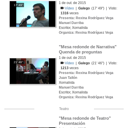
1 de out. de 2015
17' 49''
Vídeo
|
Galego
(17' 49'') | Visto:
1316
veces
Presenta: Rexina Rodríguez Vega
Manuel Darriba
Escritor, Xornalista
Organiza: Rexina Rodríguez Vega
"Mesa redonde de Narrativa" 
Quenda de preguntas
1 de out. de 2015
21' 46''
Vídeo
|
Galego
(21' 46'') | Visto:
1213
veces
Presenta: Rexina Rodríguez Vega
Juan Tallón
Xornalista
Manuel Darriba
Escritor, Xornalista
Organiza: Rexina Rodríguez Vega
Teatro
"Mesa redonde de Teatro" 
Presentación