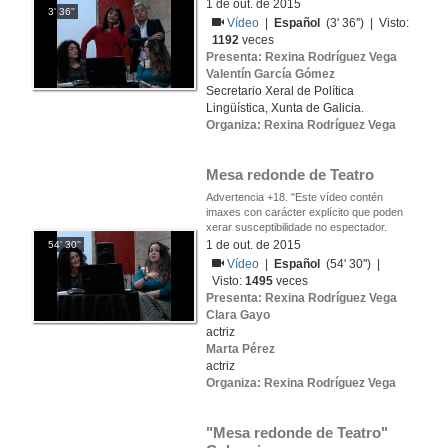
1 de out. de 2015
3' 36''
Vídeo
|
Español
(3' 36'') | Visto:
1192
veces
Presenta: Rexina Rodríguez Vega
Valentín García Gómez
Secretario Xeral de Política
Lingüística, Xunta de Galicia.
Organiza: Rexina Rodríguez Vega
Mesa redonde de Teatro
Advertencia +18. "Este vídeo contén
imaxes con carácter explícito que poden
xerar susceptibilidade no espectador.
1 de out. de 2015
54' 30''
Vídeo
|
Español
(54' 30'') |
Visto:
1495
veces
Presenta: Rexina Rodríguez Vega
Clara Gayo
actriz
Marta Pérez
actriz
Organiza: Rexina Rodríguez Vega
"Mesa redonde de Teatro" 