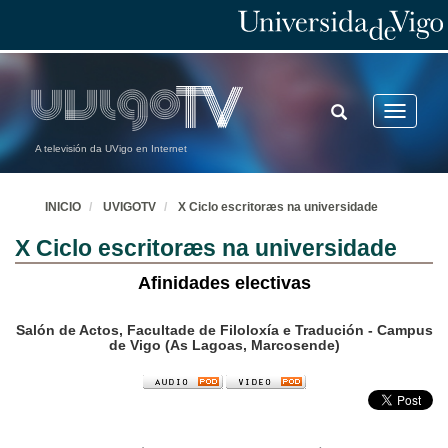
TOGGLE
Toggle
SEARCH
navigatio
A televisión da UVigo en Internet
INICIO
UVIGOTV
X Ciclo escritoræs na universidade
X Ciclo escritoræs na universidade
Afinidades electivas
Salón de Actos, Facultade de Filoloxía e Tradución - Campus
de Vigo (As Lagoas, Marcosende)