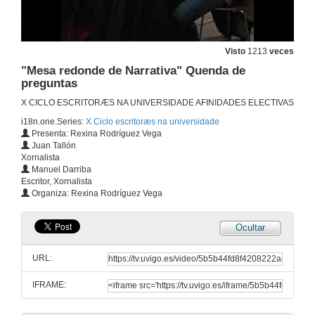
1 de out. de 2015
Visto
1213
veces
Mesa redonda de Poesía
"Mesa redonde de Narrativa" Quenda de
1 de out. de 2015
preguntas
X CICLO ESCRITORÆS NA UNIVERSIDADE AFINIDADES ELECTIVAS
"Mesa redonda de Poesía" Quenda de preguntas
i18n.one.Series:
X Ciclo escritoræs na universidade
Presenta: Rexina Rodríguez Vega
1 de out. de 2015
Juan Tallón
Xornalista
Manuel Darriba
"Mesa redonde de Narrativa" Introdución
Escritor, Xornalista
Organiza: Rexina Rodríguez Vega
1 de out. de 2015
Ocultar
Mesa redonde de Narrativa
URL:
1 de out. de 2015
IFRAME:
Mesa redonde de Narrativa