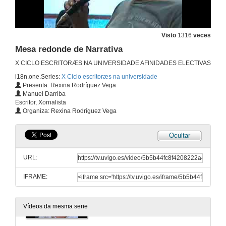
Mesa redonda de Poesía
1 de out. de 2015
Visto
1316
veces
Mesa redonde de Narrativa
Mesa redonda de Poesía
X CICLO ESCRITORÆS NA UNIVERSIDADE AFINIDADES ELECTIVAS
1 de out. de 2015
i18n.one.Series:
X Ciclo escritoræs na universidade
Presenta: Rexina Rodríguez Vega
Manuel Darriba
"Mesa redonda de Poesía" Quenda de preguntas
Escritor, Xornalista
Organiza: Rexina Rodríguez Vega
1 de out. de 2015
Ocultar
"Mesa redonde de Narrativa" Introdución
URL:
1 de out. de 2015
IFRAME:
Mesa redonde de Narrativa
1 de out. de 2015
Vídeos da mesma serie