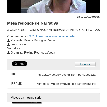
"Mesa redonda de Poesía" Introdución
1 de out. de 2015
Visto
1501
veces
Mesa redonde de Narrativa
Mesa redonda de Poesía
X CICLO ESCRITORÆS NA UNIVERSIDADE AFINIDADES ELECTIVAS
1 de out. de 2015
i18n.one.Series:
X Ciclo escritoræs na universidade
Presenta: Rexina Rodríguez Vega
Juan Tallón
Mesa redonda de Poesía
Xornalista
Organiza: Rexina Rodríguez Vega
1 de out. de 2015
Ocultar
"Mesa redonda de Poesía" Quenda de preguntas
URL:
1 de out. de 2015
IFRAME:
"Mesa redonde de Narrativa" Introdución
1 de out. de 2015
Vídeos da mesma serie