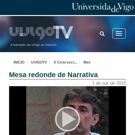
TOGGLE
Toggle
SEARCH
navigatio
A televisión da UVigo en Internet
INICIO
UVIGOTV
X Ciclo escr
...
Mes
Mesa redonde de Narrativa
1 de out. de 2015