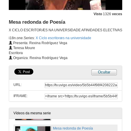
Visto
1326
veces
Mesa redonda de Poesía
X CICLO ESCRITORÆS NA UNIVERSIDADE AFINIDADES ELECTIVAS
i18n.one.Series:
X Ciclo escritoræs na universidade
Presenta: Rexina Rodríguez Vega
Teresa Moure
Escritora
Organiza: Rexina Rodríguez Vega
Ocultar
"Mesa redonda de Poesía" Introdución
URL:
1 de out. de 2015
IFRAME:
Mesa redonda de Poesía
1 de out. de 2015
Vídeos da mesma serie
Mesa redonda de Poesía