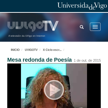
TOGGLE
Toggle
SEARCH
navigatio
A televisión da UVigo en Internet
INICIO
UVIGOTV
X Ciclo escr
...
Mesa redonda de Poesía
1 de out. de 2015