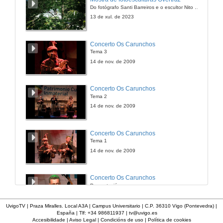
Do fotógrafo Santi Barreiros e o escultor Nito Contreras.
1 de out. de 2015
13 de xul. de 2023
"Mesa redonde de Teatro" Presentación
Concerto Os Carunchos
Tema 3
1 de out. de 2015
14 de nov. de 2009
Mesa redonde de Teatro
Concerto Os Carunchos
Advertencia +18. "Este vídeo contén imaxes con carácter explícito que poden xerar susceptibilidade no espectador.
Tema 2
1 de out. de 2015
14 de nov. de 2009
"Mesa redonde de Teatro" Coloquio
Concerto Os Carunchos
Tema 1
1 de out. de 2015
14 de nov. de 2009
Concerto Os Carunchos
Presentación
14 de nov. de 2009
UvigoTV | Praza Miralles. Local A3A | Campus Universitario | C.P. 36310 Vigo (Pontevedra) |
España | Tlf: +34 986811937 |
tv@uvigo.es
Accesibilidade
|
Aviso Legal
|
Condicións de uso
|
Política de cookies
Actuación Tanto Nos Ten