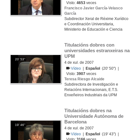
Visto:
4653
veces
Francisco Javier García-Velasco
García
Subdirector Xeral de Réxime Xurídico
e Coordinación Universitaria,
Ministerio de Educación e Ciencia
Titulacións dobres con 
universidades estranxeiras na 
UPM
20' 53''
4 de xul. de 2007
Vídeo
|
Español
(20' 50'') |
Visto:
3907
veces
Teresa Riesgo Alcaide
Subdirectora de Investigación e
Relacións Internacionais, E.T.S.
Enxeñeiros Industriais da UPM
Titulacións dobres na 
Universidade Autónoma de 
Barcelona
19' 46''
4 de xul. de 2007
Vídeo
|
Español
(19' 43'') |
Visto:
3166
veces