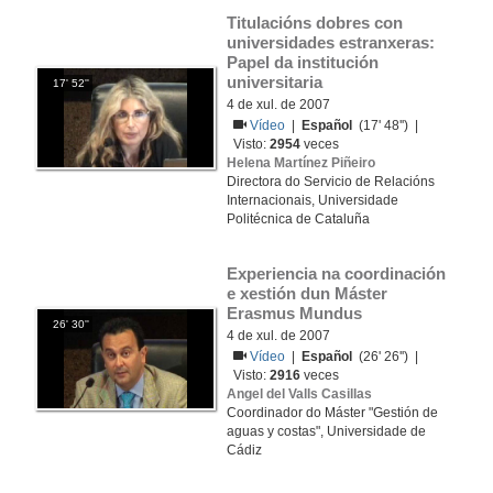
Titulacións dobres con 
universidades estranxeras: 
Papel da institución 
universitaria
17' 52''
4 de xul. de 2007
Vídeo
|
Español
(17' 48'') |
Visto:
2954
veces
Helena Martínez Piñeiro
Directora do Servicio de Relacións
Internacionais, Universidade
Politécnica de Cataluña
Experiencia na coordinación 
e xestión dun Máster 
Erasmus Mundus
26' 30''
4 de xul. de 2007
Vídeo
|
Español
(26' 26'') |
Visto:
2916
veces
Angel del Valls Casillas
Coordinador do Máster "Gestión de
aguas y costas", Universidade de
Cádiz