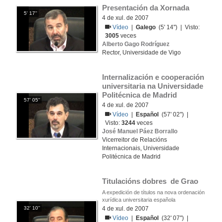
Presentación da Xornada
5' 17''
4 de xul. de 2007
Vídeo
|
Galego
(5' 14'') | Visto:
3005
veces
Alberto Gago Rodríguez
Rector, Universidade de Vigo
Internalización e cooperación 
universitaria na Universidade 
Politécnica de Madrid
57' 05''
4 de xul. de 2007
Vídeo
|
Español
(57' 02'') |
Visto:
3244
veces
José Manuel Páez Borrallo
Vicerreitor de Relacións
Internacionais, Universidade
Politécnica de Madrid
Titulacións dobres  de Grao
A expedición de títulos na nova ordenación
xurídica universitaria española
32' 10''
4 de xul. de 2007
Vídeo
|
Español
(32' 07'') |