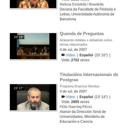
Helena Estalella i Boadella
Decana da Facultade de Filoloxía e
Letras, Universidade Autónoma de
Barcelona
Quenda de Preguntas
33' 19''
Aclarando dúbidas e debatindo sobre
temas relacionados
4 de xul. de 2007
Vídeo
|
Español
(33' 16'') |
Visto:
2702
veces
Titulacións Internacionais de 
Postgrao
Programa Erasmus Mundus
23' 17''
4 de xul. de 2007
Vídeo
|
Español
(23' 14'') |
Visto:
2895
veces
Félix Haering Pérez
Asesor da Dirección Xeral de
Universidades, Ministerio de
Educación e Ciencia