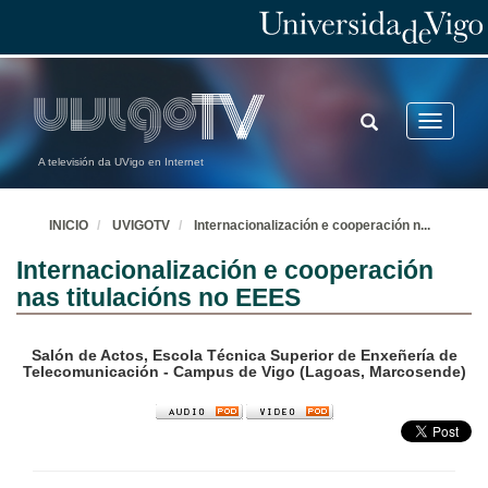
TOGGLE
Toggle
SEARCH
navigatio
A televisión da UVigo en Internet
INICIO
UVIGOTV
Internacionalización e cooperación n
...
Internacionalización e cooperación
nas titulacións no EEES
Salón de Actos, Escola Técnica Superior de Enxeñería de
Telecomunicación - Campus de Vigo (Lagoas, Marcosende)