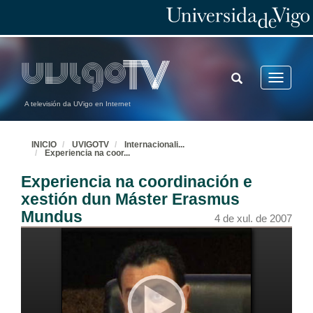
TOGGLE
Toggle
SEARCH
navigatio
A televisión da UVigo en Internet
INICIO
UVIGOTV
Internacionali
...
Experiencia na coor
...
Experiencia na coordinación e
xestión dun Máster Erasmus
Mundus
4 de xul. de 2007
Presentación da Xornada
4 de xul. de 2007