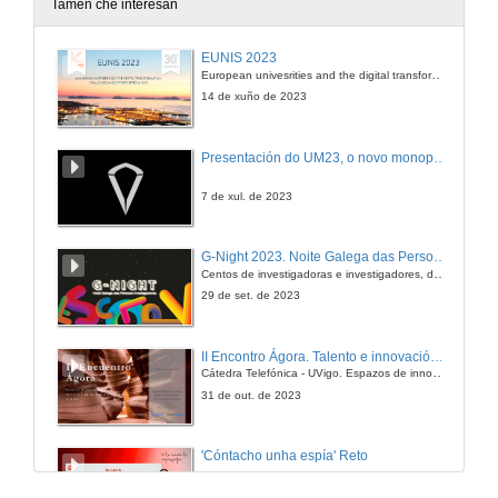
Tamén che interesan
EUNIS 2023
European univesrities and the digital transformation: challenges and opportunities ahead
14 de xuño de 2023
Presentación do UM23, o novo monopraza de UVigo Motorsport
7 de xul. de 2023
G-Night 2023. Noite Galega das Persoas Investigadoras. Conciencias creativas
Centos de investigadoras e investigadores, decenas de actividades e sete cidades
29 de set. de 2023
II Encontro Ágora. Talento e innovación na era da transformación dixital
Cátedra Telefónica - UVigo. Espazos de innovación
31 de out. de 2023
'Cóntacho unha espía' Reto
23 de dec. de 2020