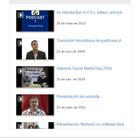
Titulacións Internacionais de Postgrao
An introduction to CV’s, letters, and job searching
Programa Erasmus Mundus
4 de xul. de 2007
16 de maio de 2012
Titulacións dobres con universidades estranxeras: Papel da institución universitaria
Transición discontinua de partículas de microgel termosensible
4 de xul. de 2007
22 de nov. de 2006
Experiencia na coordinación e xestión dun Máster Erasmus Mundus
Apertura Social Media Day 2016
4 de xul. de 2007
25 de xan. de 2016
Quenda de Preguntas
Presentación da xornada
Aclarando dúbidas e debatindo sobre temas relacionados
4 de xul. de 2007
23 de maio de 2011
Presentación 'Mulleres no software libre'
19 de out. de 2011