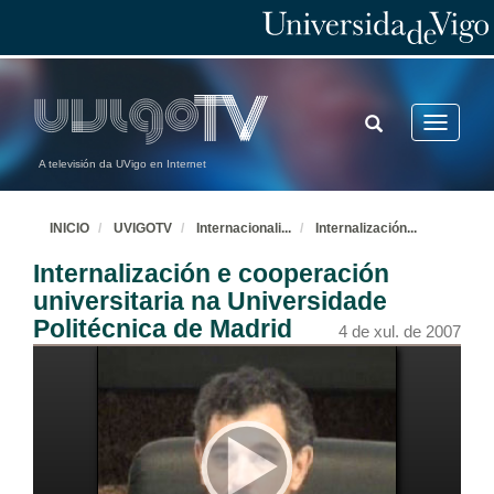
TOGGLE
Toggle
SEARCH
navigatio
A televisión da UVigo en Internet
INICIO
UVIGOTV
Internacionali
...
Internalización
...
Internalización e cooperación
universitaria na Universidade
Politécnica de Madrid
4 de xul. de 2007