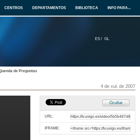
CENTROS
DEPARTAMENTOS
BIBLIOTECA
INFO PARA...
4 de xul. de 2007
Internalización e cooperación universitaria na Universidade Politécnica de Madrid
4 de xul. de 2007
ES /
GL
Titulacións dobres de Grao
A expedición de títulos na nova ordenación xurídica universitaria española
4 de xul. de 2007
Quenda de Preguntas
Titulacións dobres con universidades estranxeiras na UPM
4 de xul. de 2007
4 de xul. de 2007
Ocultar
Titulacións dobres na Universidade Autónoma de Barcelona
URL:
4 de xul. de 2007
IFRAME:
Quenda de Preguntas