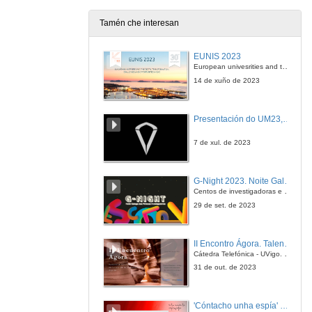
Tamén che interesan
EUNIS 2023
European univesrities and the digital transformation: challenges and opportunities ahead
14 de xuño de 2023
Presentación do UM23, o novo monopraza de UVigo Motorsport
7 de xul. de 2023
G-Night 2023. Noite Galega das Persoas Investigadoras. Conciencias creativas
Centos de investigadoras e investigadores, decenas de actividades e sete cidades
29 de set. de 2023
II Encontro Ágora. Talento e innovación na era da transformación dixital
Cátedra Telefónica - UVigo. Espazos de innovación
31 de out. de 2023
'Cóntacho unha espía' Reto