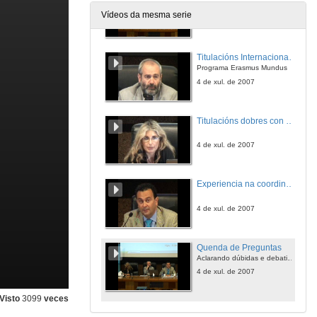
Aclarando dúbidas e debatindo sobre temas relacionados
Vídeos da mesma serie
4 de xul. de 2007
Titulacións Internacionais de Postgrao
Programa Erasmus Mundus
4 de xul. de 2007
Titulacións dobres con universidades estranxeras: Papel da institución universitaria
4 de xul. de 2007
Experiencia na coordinación e xestión dun Máster Erasmus Mundus
4 de xul. de 2007
Quenda de Preguntas
Aclarando dúbidas e debatindo sobre temas relacionados
4 de xul. de 2007
Visto
3099
veces