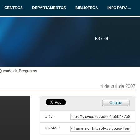
CENTROS
DEPARTAMENTOS
BIBLIOTECA
INFO PARA...
Presentación da Xornada
4 de xul. de 2007
ES /
GL
Internalización e cooperación universitaria na Universidade Politécnica de Madrid
4 de xul. de 2007
Quenda de Preguntas
Titulacións dobres de Grao
A expedición de títulos na nova ordenación xurídica universitaria española
4 de xul. de 2007
4 de xul. de 2007
Titulacións dobres con universidades estranxeiras na UPM
Ocultar
4 de xul. de 2007
URL:
IFRAME:
Titulacións dobres na Universidade Autónoma de Barcelona