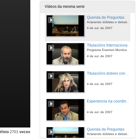
4 de xul. de 2007
Vídeos da mesma serie
Quenda de Preguntas
Aclarando dúbidas e debatindo sobre temas relacionados
4 de xul. de 2007
Titulacións Internacionais de Postgrao
Programa Erasmus Mundus
4 de xul. de 2007
Titulacións dobres con universidades estranxeras: Papel da institución universitaria
4 de xul. de 2007
Experiencia na coordinación e xestión dun Máster Erasmus Mundus
4 de xul. de 2007
Quenda de Preguntas
Visto
2701
veces
Aclarando dúbidas e debatindo sobre temas relacionados
4 de xul. de 2007