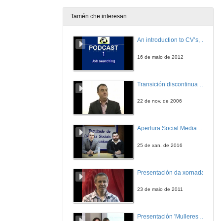
Tamén che interesan
An introduction to CV’s, letters, and job searching
16 de maio de 2012
Transición discontinua de partículas de microgel termosensible
22 de nov. de 2006
Apertura Social Media Day 2016
25 de xan. de 2016
Presentación da xornada
23 de maio de 2011
Presentación 'Mulleres no software libre'