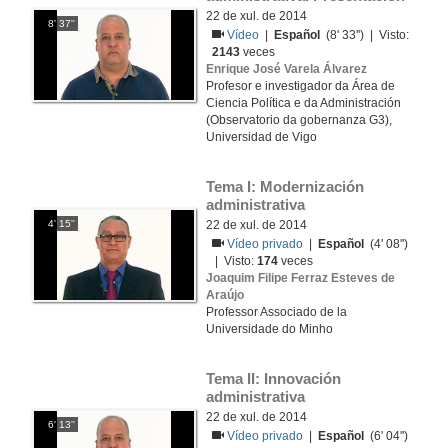
22 de xul. de 2014
8' 37''
Vídeo
|
Español
(8' 33'') | Visto:
2143
veces
Enrique José Varela Álvarez
Profesor e investigador da Área de
Ciencia Política e da Administración
(Observatorio da gobernanza G3),
Universidad de Vigo
Tema I: Modernización 
administrativa
4' 15''
22 de xul. de 2014
Vídeo privado
|
Español
(4' 08'')
| Visto:
174
veces
Joaquim Filipe Ferraz Esteves de
Araújo
Professor Associado de la
Universidade do Minho
Tema II: Innovación 
administrativa
22 de xul. de 2014
6' 13''
Vídeo privado
|
Español
(6' 04'')