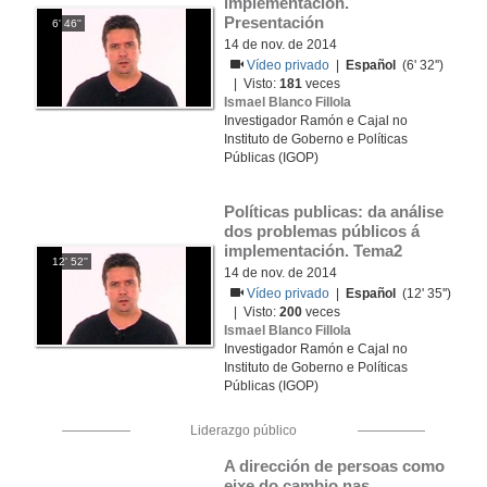
implementación. 
Presentación
6' 46''
14 de nov. de 2014
Vídeo privado
|
Español
(6' 32'')
| Visto:
181
veces
Ismael Blanco Fillola
Investigador Ramón e Cajal no
Instituto de Goberno e Políticas
Públicas (IGOP)
Políticas publicas: da análise 
dos problemas públicos á 
implementación. Tema2
12' 52''
14 de nov. de 2014
Vídeo privado
|
Español
(12' 35'')
| Visto:
200
veces
Ismael Blanco Fillola
Investigador Ramón e Cajal no
Instituto de Goberno e Políticas
Públicas (IGOP)
Liderazgo público
A dirección de persoas como 
eixe do cambio nas 