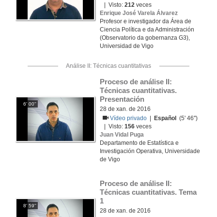
| Visto:
212
veces
Enrique José Varela Álvarez
Profesor e investigador da Área de
Ciencia Política e da Administración
(Observatorio da gobernanza G3),
Universidad de Vigo
Análise II: Técnicas cuantitativas
Proceso de análise II: 
Técnicas cuantitativas. 
Presentación
6' 00''
28 de xan. de 2016
Vídeo privado
|
Español
(5' 46'')
| Visto:
156
veces
Juan Vidal Puga
Departamento de Estatística e
Investigación Operativa, Universidade
de Vigo
Proceso de análise II: 
Técnicas cuantitativas. Tema 
1
8' 59''
28 de xan. de 2016