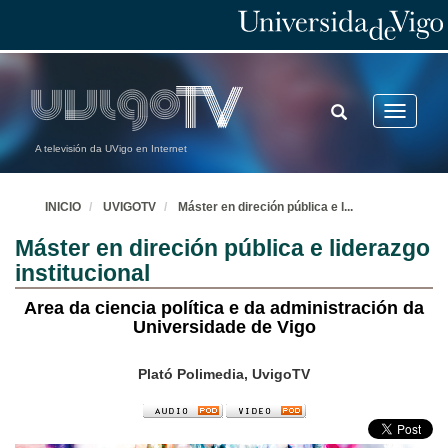
TOGGLE
Toggle
SEARCH
navigatio
A televisión da UVigo en Internet
INICIO
UVIGOTV
Máster en direción pública e l
...
Máster en direción pública e liderazgo
institucional
Area da ciencia política e da administración da
Universidade de Vigo
Plató Polimedia, UvigoTV