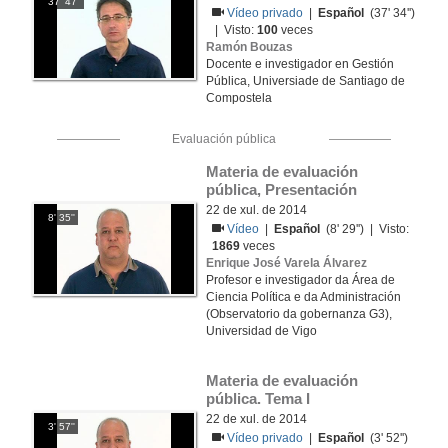
37' 47''
Vídeo privado
|
Español
(37' 34'')
| Visto:
100
veces
Ramón Bouzas
Docente e investigador en Gestión
Pública, Universiade de Santiago de
Compostela
Evaluación pública
Materia de evaluación 
pública, Presentación
22 de xul. de 2014
8' 35''
Vídeo
|
Español
(8' 29'') | Visto:
1869
veces
Enrique José Varela Álvarez
Profesor e investigador da Área de
Ciencia Política e da Administración
(Observatorio da gobernanza G3),
Universidad de Vigo
Materia de evaluación 
pública. Tema I
22 de xul. de 2014
3' 57''
Vídeo privado
|
Español
(3' 52'')