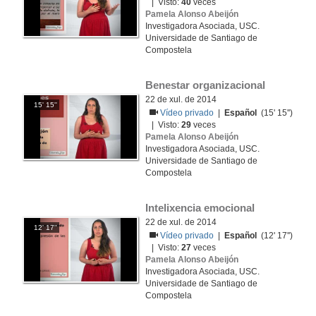
| Visto:
40
veces
Pamela Alonso Abeijón
Investigadora Asociada, USC.
Universidade de Santiago de
Compostela
Benestar organizacional
22 de xul. de 2014
15' 15''
Vídeo privado
|
Español
(15' 15'')
| Visto:
29
veces
Pamela Alonso Abeijón
Investigadora Asociada, USC.
Universidade de Santiago de
Compostela
Intelixencia emocional
22 de xul. de 2014
12' 17''
Vídeo privado
|
Español
(12' 17'')
| Visto:
27
veces
Pamela Alonso Abeijón
Investigadora Asociada, USC.
Universidade de Santiago de
Compostela