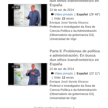
dun ethos transfronteirizo en 
España
29' 48''
22 de xul. de 2014
Vídeo privado
|
Español
(29' 48'')
| Visto:
22
veces
Enrique José Varela Álvarez
Profesor e investigador da Área de
Ciencia Política e da Administración
(Observatorio da gobernanza G3),
Universidad de Vigo
Parte II. Problemas de política 
e administración: En busca 
dun ethos transfronteirizo en 
España
23' 11''
22 de xul. de 2014
Vídeo privado
|
Español
(23' 11'')
| Visto:
12
veces
Enrique José Varela Álvarez
Profesor e investigador da Área de
Ciencia Política e da Administración
(Observatorio da gobernanza G3),
Universidad de Vigo