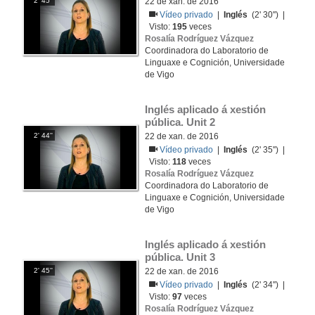
2' 45''
22 de xan. de 2016
Vídeo privado
|
Inglés
(2' 30'') |
Visto:
195
veces
Rosalía Rodríguez Vázquez
Coordinadora do Laboratorio de
Linguaxe e Cognición, Universidade
de Vigo
Inglés aplicado á xestión 
pública. Unit 2
2' 44''
22 de xan. de 2016
Vídeo privado
|
Inglés
(2' 35'') |
Visto:
118
veces
Rosalía Rodríguez Vázquez
Coordinadora do Laboratorio de
Linguaxe e Cognición, Universidade
de Vigo
Inglés aplicado á xestión 
pública. Unit 3
2' 45''
22 de xan. de 2016
Vídeo privado
|
Inglés
(2' 34'') |
Visto:
97
veces
Rosalía Rodríguez Vázquez