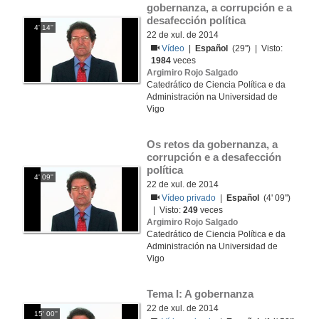
gobernanza, a corrupción e a 
desafección política
4' 14''
22 de xul. de 2014
Vídeo
|
Español
(29'') | Visto:
1984
veces
Argimiro Rojo Salgado
Catedrático de Ciencia Política e da
Administración na Universidad de
Vigo
Os retos da gobernanza, a 
corrupción e a desafección 
política
4' 09''
22 de xul. de 2014
Vídeo privado
|
Español
(4' 09'')
| Visto:
249
veces
Argimiro Rojo Salgado
Catedrático de Ciencia Política e da
Administración na Universidad de
Vigo
Tema I: A gobernanza
22 de xul. de 2014
15' 00''