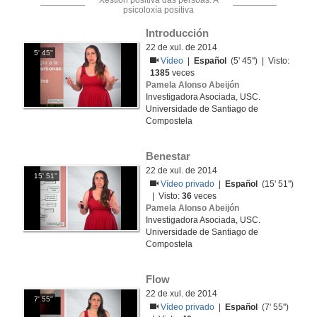
Xestión positiva das persoas. A
psicoloxía positiva
Introducción
22 de xul. de 2014
5' 45''
Vídeo
|
Español
(5' 45'') | Visto:
1385
veces
Pamela Alonso Abeijón
Investigadora Asociada, USC.
Universidade de Santiago de
Compostela
Benestar
22 de xul. de 2014
15' 51''
Vídeo privado
|
Español
(15' 51'')
| Visto:
36
veces
Pamela Alonso Abeijón
Investigadora Asociada, USC.
Universidade de Santiago de
Compostela
Flow
22 de xul. de 2014
7' 55''
Vídeo privado
|
Español
(7' 55'')