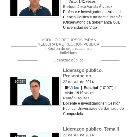
| Visto:
141
veces
Enrique José Varela Álvarez
Profesor e investigador da Área de
Ciencia Política e da Administración
(Observatorio da gobernanza G3),
Universidad de Vigo
MÓDULO 2 RECURSOS PARA A
MELLORA DA DIRECCIÓN PÚBLICA
I: Xestión de organizacións e
individuos
Liderazgo público
Liderazgo público. 
Presentación
10' 07''
22 de xul. de 2014
Vídeo
|
Español
(10' 07'') |
Visto:
1919
veces
Ramón Bouzas
Docente e investigador en Gestión
Pública, Universiade de Santiago de
Compostela
Liderazgo público. Tema II
22 de xul. de 2014