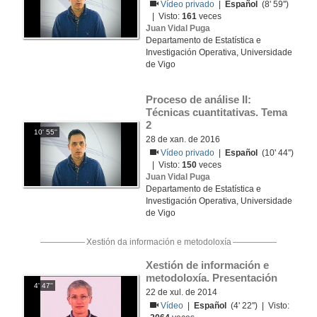
Vídeo privado
|
Español
(8' 59'')
| Visto:
161
veces
Juan Vidal Puga
Departamento de Estatística e
Investigación Operativa, Universidade
de Vigo
Proceso de análise II: 
Técnicas cuantitativas. Tema 
2
10' 55''
28 de xan. de 2016
Vídeo privado
|
Español
(10' 44'')
| Visto:
150
veces
Juan Vidal Puga
Departamento de Estatística e
Investigación Operativa, Universidade
de Vigo
Xestión da información e metodoloxía
Xestión de información e 
metodoloxía. Presentación
4' 47''
22 de xul. de 2014
Vídeo
|
Español
(4' 22'') | Visto: