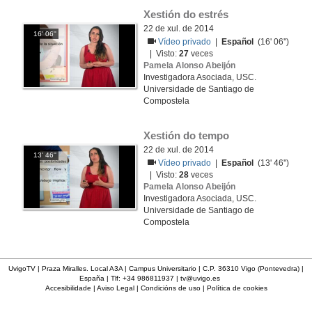
Xestión do estrés
22 de xul. de 2014
16' 06''
Vídeo privado
|
Español
(16' 06'')
| Visto:
27
veces
Pamela Alonso Abeijón
Investigadora Asociada, USC.
Universidade de Santiago de
Compostela
Xestión do tempo
22 de xul. de 2014
13' 46''
Vídeo privado
|
Español
(13' 46'')
| Visto:
28
veces
Pamela Alonso Abeijón
Investigadora Asociada, USC.
Universidade de Santiago de
Compostela
UvigoTV | Praza Miralles. Local A3A | Campus Universitario | C.P. 36310 Vigo (Pontevedra) |
España | Tlf: +34 986811937 |
tv@uvigo.es
Accesibilidade
|
Aviso Legal
|
Condicións de uso
|
Política de cookies