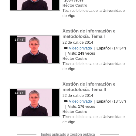
2064
veces
Héctor Castro
Técnico biblioteca de la Universidade
de Vigo
Xestión de información e 
metodoloxía. Tema I
14' 48''
22 de xul. de 2014
Vídeo privado
|
Español
(14' 34'')
| Visto:
249
veces
Héctor Castro
Técnico biblioteca de la Universidade
de Vigo
Xestión de información e 
metodoloxía. Tema II
14' 17''
22 de xul. de 2014
Vídeo privado
|
Español
(13' 58'')
| Visto:
176
veces
Héctor Castro
Técnico biblioteca de la Universidade
de Vigo
Inglés aplicado á xestión pública