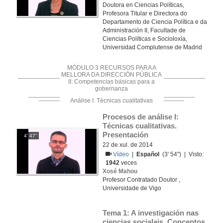
Doutora en Ciencias Políticas,
Profesora Titular e Directora do
Departamento de Ciencia Política e da
Administración II, Facultade de
Ciencias Políticas e Socioloxía,
Universidad Complutense de Madrid
MÓDULO 3 RECURSOS PARA A
MELLORA DA DIRECCIÓN PÚBLICA
II: Competencias básicas para a
gobernanza
Análise I: Técnicas cualitativas
Procesos de análise I: 
Técnicas cualitativas. 
Presentación
4' 47''
22 de xul. de 2014
Vídeo
|
Español
(3' 54'') | Visto:
1942
veces
Xosé Mahou
Profesor Contratado Doutor ,
Universidade de Vigo
Tema 1: A investigación nas 
ciencias socialais. Conceptos 