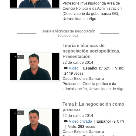
Profesor e investigador da Área de
Ciencia Política e da Administración
(Observatorio da gobernanza G3),
Universidad de Vigo
Teoría e técnicas de negociación
sociopolítica
Teoría e técnicas de 
negociación sociopolíticas. 
Presentación
5' 58''
22 de xul. de 2014
Vídeo
|
Español
(5' 52'') | Visto:
2449
veces
Óscar Briones Gamarra
Profesor de Ciencia política e da
administración, Universidade de Vigo
Tema I: La negociación como 
proceso
9' 19''
22 de xul. de 2014
Vídeo privado
|
Español
(9' 07'')
| Visto:
262
veces
Óscar Briones Gamarra