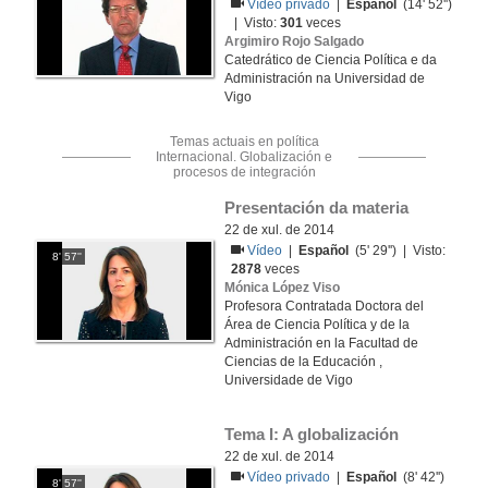
Vídeo privado
|
Español
(14' 52'')
| Visto:
301
veces
Argimiro Rojo Salgado
Catedrático de Ciencia Política e da
Administración na Universidad de
Vigo
Temas actuais en política
Internacional. Globalización e
procesos de integración
Presentación da materia
22 de xul. de 2014
Vídeo
|
Español
(5' 29'') | Visto:
8' 57''
2878
veces
Mónica López Viso
Profesora Contratada Doctora del
Área de Ciencia Política y de la
Administración en la Facultad de
Ciencias de la Educación ,
Universidade de Vigo
Tema I: A globalización
22 de xul. de 2014
Vídeo privado
|
Español
(8' 42'')
8' 57''