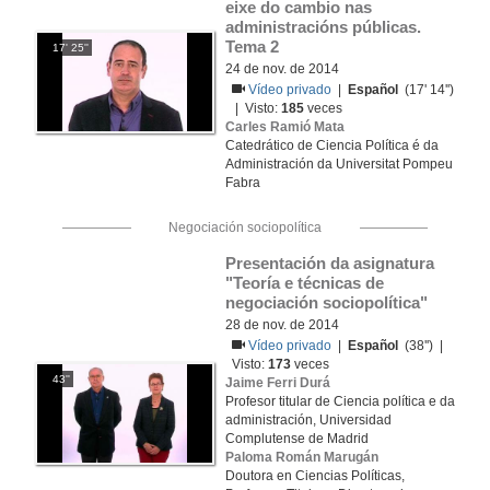
eixe do cambio nas 
administracións públicas. 
Tema 2
17' 25''
24 de nov. de 2014
Vídeo privado
|
Español
(17' 14'')
| Visto:
185
veces
Carles Ramió Mata
Catedrático de Ciencia Política é da
Administración da Universitat Pompeu
Fabra
Negociación sociopolítica
Presentación da asignatura 
"Teoría e técnicas de 
negociación sociopolítica"
28 de nov. de 2014
Vídeo privado
|
Español
(38'') |
Visto:
173
veces
43''
Jaime Ferri Durá
Profesor titular de Ciencia política e da
administración, Universidad
Complutense de Madrid
Paloma Román Marugán
Doutora en Ciencias Políticas,