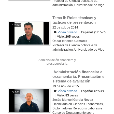
Profesor de Ciencia política e da
administración, Universidade de Vigo
Tema II: Roles técnicas y 
tácticas de presentación
13' 04''
22 de xul. de 2014
Vídeo privado
|
Español
(12' 57'')
| Visto:
205
veces
Óscar Briones Gamarra
Profesor de Ciencia política e da
administración, Universidade de Vigo
Administración financiera y
presupuestaria
 Administración financeira e 
orzamentaria. Presentación e 
sistema de avaliación
19 de nov. de 2015
Vídeo privado
|
Español
(2' 53'')
3' 00''
| Visto:
83
veces
Jesús Manuel García Novoa
Licenciado en Ciencias Económicas,
Diplomado en Relacións Laborais e
Curso de Doutoramento sobre