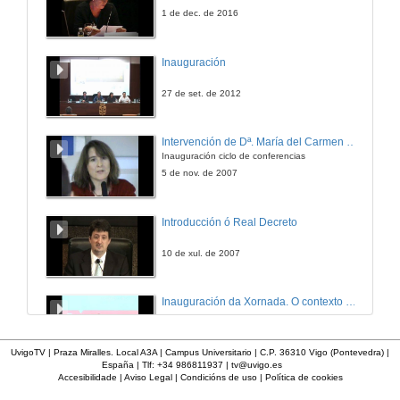
22 de xul. de 2014
1 de dec. de 2016
Administración financeira e orzamentaria. Presentación e sistema de avaliación
Inauguración
19 de nov. de 2015
27 de set. de 2012
Administración financeira e orzamentaria. Explicación do tema: Valor público.
Intervención de Dª. María del Carmen Cabeza
Inauguración ciclo de conferencias
19 de nov. de 2015
5 de nov. de 2007
Políticas publicas: da análise dos problemas públicos á implementación. Presentación
Introducción ó Real Decreto
14 de nov. de 2014
10 de xul. de 2007
Políticas publicas: da análise dos problemas públicos á implementación. Tema2
Inauguración da Xornada. O contexto universitario
14 de nov. de 2014
11 de set. de 2014
UvigoTV | Praza Miralles. Local A3A | Campus Universitario | C.P. 36310 Vigo (Pontevedra) |
España | Tlf: +34 986811937 |
tv@uvigo.es
A dirección de persoas como eixe do cambio nas administracións públicas. Presentación
Accesibilidade
|
Aviso Legal
|
Condicións de uso
|
Política de cookies
UNIVERSIDADE DE VIGO - NOVA EMPRENDEDORA