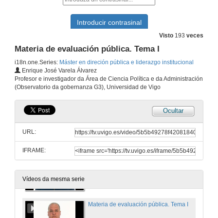
22 de xul. de 2014
Tema II: Innovación administrativa
Visto
193
veces
22 de xul. de 2014
Materia de evaluación pública. Tema I
i18n.one.Series:
Máster en direción pública e liderazgo institucional
Enrique José Varela Álvarez
Liderazgo público. Presentación
Profesor e investigador da Área de Ciencia Política e da Administración
(Observatorio da gobernanza G3), Universidad de Vigo
22 de xul. de 2014
Ocultar
Liderazgo público. Tema II
URL:
22 de xul. de 2014
IFRAME:
Materia de evaluación pública, Presentación
22 de xul. de 2014
Vídeos da mesma serie
Materia de evaluación pública. Tema I