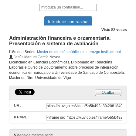
Materia de evaluación pública. Tema II
22 de xul. de 2014
Visto
83
veces
Administración financeira e orzamentaria.
Materia de evaluación pública. Tema III
Presentación e sistema de avaliación
i18n.one.Series:
Máster en direción pública e liderazgo institucional
22 de xul. de 2014
Jesús Manuel García Novoa
Licenciado en Ciencias Económicas, Diplomado en Relacións
Laborais e Curso de Doutoramento sobre procesos de integración
Teoría e técnicas de negociación sociopolíticas. Presentación
económica en Europa pola Universidade de Santiago de Compostela.
Máster en Dire, Universidade de Vigo
22 de xul. de 2014
Ocultar
Tema I: La negociación como proceso
URL:
22 de xul. de 2014
IFRAME:
Tema II: Roles técnicas y tácticas de presentación
22 de xul. de 2014
Vídeos da mesma serie