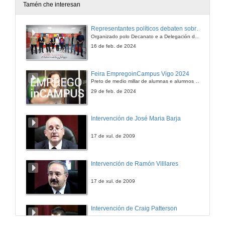
Tamén che interesan
A dirección de persoas como eixe do cambio nas administracións públicas. Tema 1
Representantes políticos debaten sobre educación e xuventude no campus de Pontevedra
Organizado polo Decanato e a Delegación de Alumnado de Dirección e Xestión Pública e coa participación de candidatos de PP, BNG, PSOE, Sumar e Podemos
24 de nov. de 2014
16 de feb. de 2024
A dirección de persoas como eixe do cambio nas administracións públicas. Tema 2
Feira EmpregoinCampus Vigo 2024
Preto de medio millar de alumnas e alumnos buscan coñecer máis de preto as oportunidades que lles achegan as arredor de medio cento de empresas que participan na edición viguesa da feira. Xunto coa visita aos stands, durante a feria desenvólvense varias actividades complementarias, como obradoiros, conversas, mesas redondas ou o pasaporte de empregabilidade, un espazo no que poderán recibir asesoramento sobre o seu CV.
24 de nov. de 2014
29 de feb. de 2024
Presentación da asignatura "Teoría e técnicas de negociación sociopolítica"
Intervención de José Maria Barja
28 de nov. de 2014
17 de xul. de 2009
Teoría e técnicas de negociación sociopolítica. Tema 3: A mediación
Intervención de Ramón Villlares
28 de nov. de 2014
17 de xul. de 2009
Teoría e técnicas de negociación sociopolítica. Tema 3: A mediación
Intervención de Craig Patterson
28 de nov. de 2014