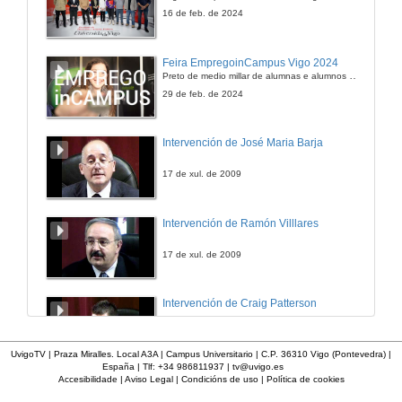
22 de xul. de 2014
16 de feb. de 2024
Introducción
Feira EmpregoinCampus Vigo 2024
Preto de medio millar de alumnas e alumnos buscan coñecer máis de preto as oportunidades que lles achegan as arredor de medio cento de empresas que participan na edición viguesa da feira. Xunto coa visita aos stands, durante a feria desenvólvense varias actividades complementarias, como obradoiros, conversas, mesas redondas ou o pasaporte de empregabilidade, un espazo no que poderán recibir asesoramento sobre o seu CV.
22 de xul. de 2014
29 de feb. de 2024
Intervención de José Maria Barja
17 de xul. de 2009
Intervención de Ramón Villlares
17 de xul. de 2009
Intervención de Craig Patterson
17 de xul. de 2009
UvigoTV | Praza Miralles. Local A3A | Campus Universitario | C.P. 36310 Vigo (Pontevedra) |
España | Tlf: +34 986811937 |
tv@uvigo.es
Accesibilidade
|
Aviso Legal
|
Condicións de uso
|
Política de cookies
Intervención de Anxo Lorenzo