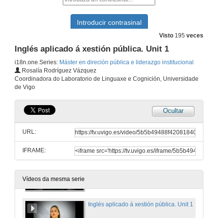
22 de xul. de 2014
Xestión de información e metodoloxía. Tema I
Visto
195
veces
22 de xul. de 2014
Inglés aplicado á xestión pública. Unit 1
i18n.one.Series:
Máster en direción pública e liderazgo institucional
Rosalía Rodríguez Vázquez
Xestión de información e metodoloxía. Tema II
Coordinadora do Laboratorio de Linguaxe e Cognición, Universidade
de Vigo
22 de xul. de 2014
Ocultar
Inglés aplicado á xestión pública. Presentación
URL:
22 de xan. de 2016
IFRAME:
Inglés aplicado á xestión pública. Speaking
22 de xan. de 2016
Vídeos da mesma serie
Inglés aplicado á xestión pública. Unit 1