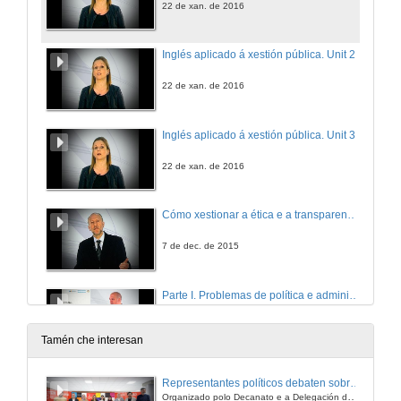
22 de xan. de 2016
Inglés aplicado á xestión pública. Unit 2
22 de xan. de 2016
Inglés aplicado á xestión pública. Unit 3
22 de xan. de 2016
Cómo xestionar a ética e a transparencia nas AA.PP
7 de dec. de 2015
Parte I. Problemas de política e administración: En busca dun ethos transfronteirizo en España
22 de xul. de 2014
Tamén che interesan
Parte II. Problemas de política e administración: En busca dun ethos transfronteirizo en España
Representantes políticos debaten sobre educación e xuventude no campus de Pontevedra
Organizado polo Decanato e a Delegación de Alumnado de Dirección e Xestión Pública e coa participación de candidatos de PP, BNG, PSOE, Sumar e Podemos