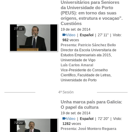
Universitários para Seniores 
da Universidade do Porto 
(PEUS): em torno das suas 
origens, estrutura e vocaçao". 
Cuestións
27' 11''
19 de set. de 2014
Vídeo
|
Español
| 27' 11'' | Visto:
982
veces
Presenta: Patricio Sánchez Bello
Director da Escola Universitaria de
Estudos Empresariais ata 2015,
Universidade de Vigo
Luís Carlos Amaral
Vice-Presidente do Conselho
Científico, Faculdade de Letras,
Universidade do Porto
4ª Sesión
Unha marca país para Galicia: 
O papel da cultura
19 de set. de 2014
Vídeo
|
Español
| 72' 20'' | Visto:
72' 20''
1282
veces
Presenta: José Montero Reguera