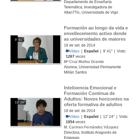
Departamento de Enxeñaría
Telemática, Investigadora de
AtlanTTic, Universidade de Vigo
Formación ao longo da vida e 
envellecemento activo dende 
as universidades de maiores
9' 41''
18 de set. de 2014
Vídeo
|
Español
| 9' 41'' | Visto:
1267
veces
Mª Cruz Muñoz Grande
Alumna, Universidad Permanente
Millán Santos
Intelixencia Emocional e 
Formación Continua de 
Adultos: Novos horizontes na 
12' 24''
oferta formativa de adultos
18 de set. de 2014
Vídeo
|
Español
| 12' 24'' | Visto:
1054
veces
M. Carmen Fernández Vázquez
Directora, Instituto Aragonés de
Emprego