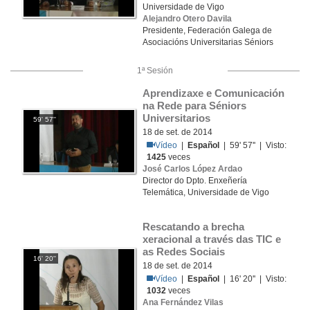
Universidade de Vigo
Alejandro Otero Davila
Presidente, Federación Galega de
Asociacións Universitarias Séniors
1ª Sesión
Aprendizaxe e Comunicación 
na Rede para Séniors 
Universitarios
59' 57''
18 de set. de 2014
Vídeo
|
Español
| 59' 57'' | Visto:
1425
veces
José Carlos López Ardao
Director do Dpto. Enxeñería
Telemática, Universidade de Vigo
Rescatando a brecha 
xeracional a través das TIC e 
as Redes Sociais
16' 20''
18 de set. de 2014
Vídeo
|
Español
| 16' 20'' | Visto:
1032
veces
Ana Fernández Vilas