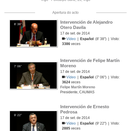
Apertura do acto
Intervención de Alejandro 
8' 38''
Otero Davila
17 de set. de 2014
Vídeo
|
Español
(8' 38'') | Visto:
3386
veces
Intervención de Felipe Martín 
Moreno
7' 06''
17 de set. de 2014
Vídeo
|
Español
(7' 06'') | Visto:
3624
veces
Felipe Martín Moreno
Presidente, CAUMAS
Intervención de Ernesto 
Pedrosa
9' 22''
17 de set. de 2014
Vídeo
|
Español
(9' 22'') | Visto:
2885
veces