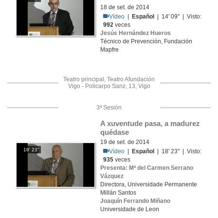
18 de set. de 2014
Vídeo
|
Español
| 14' 09'' | Visto:
992
veces
Jesús Hernández Hueros
Técnico de Prevención, Fundación
Mapfre
Teatro principal, Teatro Afundación
Vigo - Policarpo Sanz, 13, Vigo
3ª Sesión
A xuventude pasa, a madurez 
quédase
19 de set. de 2014
18' 23''
Vídeo
|
Español
| 18' 23'' | Visto:
935
veces
Presenta: Mª del Carmen Serrano
Vázquez
Directora, Universidade Permanente
Millán Santos
Joaquín Ferrando Miñano
Universidade de Leon