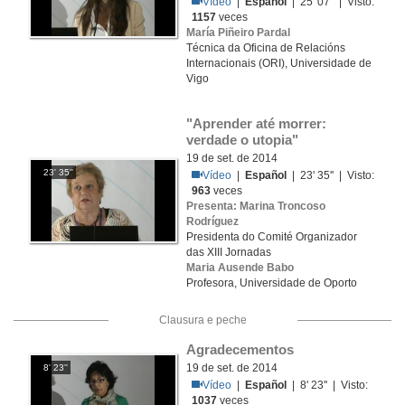
Vídeo
|
Español
| 25' 07'' | Visto:
1157
veces
María Piñeiro Pardal
Técnica da Oficina de Relacións
Internacionais (ORI), Universidade de
Vigo
"Aprender até morrer: 
verdade o utopia"
19 de set. de 2014
23' 35''
Vídeo
|
Español
| 23' 35'' | Visto:
963
veces
Presenta: Marina Troncoso
Rodríguez
Presidenta do Comité Organizador
das XIII Jornadas
Maria Ausende Babo
Profesora, Universidade de Oporto
Clausura e peche
Agradecementos
19 de set. de 2014
8' 23''
Vídeo
|
Español
| 8' 23'' | Visto:
1037
veces