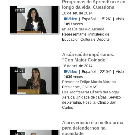
Programas de Aprendizaxe ao 
longo da vida. Cuestións
15' 26''
18 de set. de 2014
Vídeo
|
Español
| 15' 26'' | Visto:
1053
veces
Mª Jesús del Río Alcalde
Representante, Ministerio de
Educación Cultura e Deporte
A súa saúde impórtanos. 
“Con Maior Coidado”
18 de set. de 2014
22' 04''
Vídeo
|
Español
| 22' 04'' | Visto:
1039
veces
Presenta: Felipe Martín Moreno
Presidente, CAUMAS
Dra. Montserrat Lázaro del Nogal
Xefa da Unidade de caídas. Servizo
de Xeriatría, Hospital Clínico San
Carlos
A prevención é a mellor arma 
para defendernos na 
sociedade
14' 09''