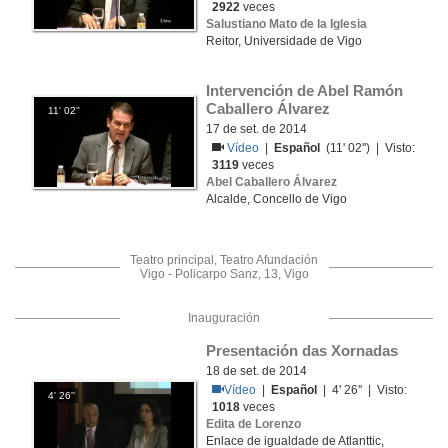
2922
veces
Salustiano Mato de la Iglesia
Reitor, Universidade de Vigo
Intervención de Abel Ramón 
Caballero Álvarez
11' 02''
17 de set. de 2014
Vídeo
|
Español
(11' 02'') | Visto:
3119
veces
Abel Caballero Álvarez
Alcalde, Concello de Vigo
Teatro principal, Teatro Afundación
Vigo - Policarpo Sanz, 13, Vigo
Inauguración
Presentación das Xornadas
18 de set. de 2014
Vídeo
|
Español
| 4' 26'' | Visto:
4' 26''
1018
veces
Edita de Lorenzo
Enlace de igualdade de Atlanttic,