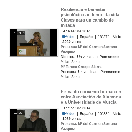
Resiliencia e benestar 
psicolóxico ao longo da vida. 
Claves para un cambio de 
mirada
19 de set. de 2014
18' 37''
Vídeo
|
Español
| 18' 37'' | Visto:
3080
veces
Presenta: Mª del Carmen Serrano
Vázquez
Directora, Universidade Permanente
Millán Santos
Mª Teresa Crespo Sierra
Profesora, Universidade Permanente
Millán Santos
Firma do convenio formación 
entre Asociación de Alumnos 
e a Universidade de Murcia
19 de set. de 2014
10' 33''
Vídeo
|
Español
| 10' 33'' | Visto:
1029
veces
Presenta: Mª del Carmen Serrano
Vázquez