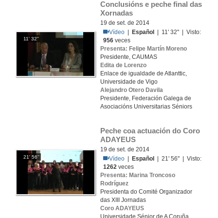
Conclusións e peche final das 
Xornadas
19 de set. de 2014
Vídeo
|
Español
| 11' 32'' | Visto:
11' 32''
956
veces
Presenta: Felipe Martín Moreno
Presidente, CAUMAS
Edita de Lorenzo
Enlace de igualdade de Atlanttic,
Universidade de Vigo
Alejandro Otero Davila
Presidente, Federación Galega de
Asociacións Universitarias Séniors
Peche coa actuación do Coro 
ADAYEUS
19 de set. de 2014
21' 56''
Vídeo
|
Español
| 21' 56'' | Visto:
1262
veces
Presenta: Marina Troncoso
Rodríguez
Presidenta do Comité Organizador
das XIII Jornadas
Coro ADAYEUS
Universidade Sénior de A Coruña