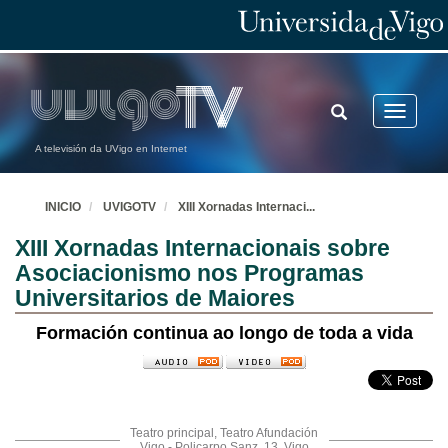
TOGGLE
Toggle
SEARCH
navigatio
A televisión da UVigo en Internet
INICIO
UVIGOTV
XIII Xornadas Internaci
...
XIII Xornadas Internacionais sobre
Asociacionismo nos Programas
Universitarios de Maiores
Formación continua ao longo de toda a vida
Teatro principal, Teatro Afundación
Vigo - Policarpo Sanz, 13, Vigo