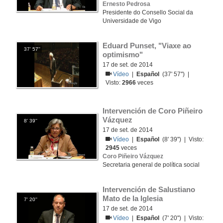
Ernesto Pedrosa
Presidente do Consello Social da
Universidade de Vigo
Eduard Punset, "Viaxe ao 
37' 57''
optimismo"
17 de set. de 2014
Vídeo
|
Español
(37' 57'') |
Visto:
2966
veces
Intervención de Coro Piñeiro 
Vázquez
8' 39''
17 de set. de 2014
Vídeo
|
Español
(8' 39'') | Visto:
2945
veces
Coro Piñeiro Vázquez
Secretaria general de política social
Intervención de Salustiano 
Mato de la Iglesia
7' 20''
17 de set. de 2014
Vídeo
|
Español
(7' 20'') | Visto: