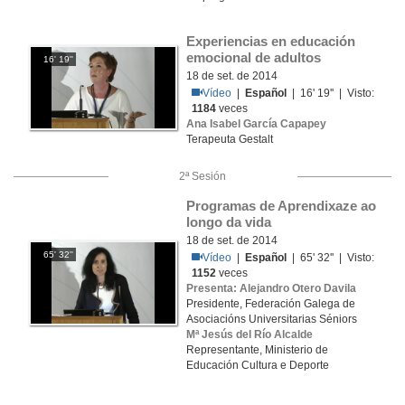
Experiencias en educación 
emocional de adultos
16' 19''
18 de set. de 2014
Vídeo
|
Español
| 16' 19'' | Visto:
1184
veces
Ana Isabel García Capapey
Terapeuta Gestalt
2ª Sesión
Programas de Aprendixaze ao 
longo da vida
18 de set. de 2014
65' 32''
Vídeo
|
Español
| 65' 32'' | Visto:
1152
veces
Presenta: Alejandro Otero Davila
Presidente, Federación Galega de
Asociacións Universitarias Séniors
Mª Jesús del Río Alcalde
Representante, Ministerio de
Educación Cultura e Deporte