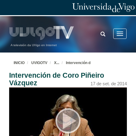
TOGGLE
Toggle
SEARCH
navigatio
A televisión da UVigo en Internet
INICIO
UVIGOTV
X
...
Intervención d
Intervención de Coro Piñeiro
Vázquez
17 de set. de 2014