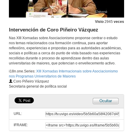
Visto
2945
veces
Intervención de Coro Piñeiro Vázquez
Nas XIII Xornadas sobre Asociacionismo proponse centrar o estudo
nos temas relacionados coa formación continua, para aportar
reflexións, experiencias e propostas para as autoridades académicas,
Intervención de Alejandro Otero Davila
sociais e políticas a cerca do punto de vista basado nas experiencias
recollidas durante o proceso de aprendizaxe dentro das aulas
17 de set. de 2014
universitarias de maiores, que potencian o envellecemento activo.
i18n.one.Series:
XIII Xornadas Internacionais sobre Asociacionismo
nos Programas Universitarios de Maiores
Intervención de Felipe Martín Moreno
Coro Piñeiro Vázquez
Secretaria general de política social
17 de set. de 2014
Ocultar
Intervención de Ernesto Pedrosa
URL:
17 de set. de 2014
IFRAME:
Eduard Punset, "Viaxe ao optimismo"