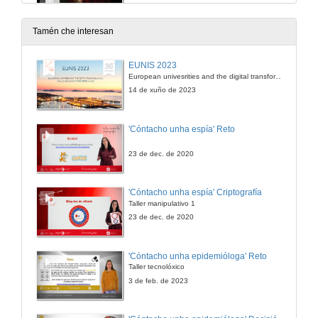
18 de set. de 2014
Tamén che interesan
Rescatando a brecha xeracional a través das TIC e as Redes Sociais
EUNIS 2023
European univesrities and the digital transformation: challenges and opportunities ahead
18 de set. de 2014
14 de xuño de 2023
Formación ao longo da vida e envellecemento activo dende as universidades de maiores
'Cóntacho unha espía' Reto
18 de set. de 2014
23 de dec. de 2020
Intelixencia Emocional e Formación Continua de Adultos: Novos horizontes na oferta formativa de adultos
'Cóntacho unha espía' Criptografía
Taller manipulativo 1
18 de set. de 2014
23 de dec. de 2020
Experiencias en educación emocional de adultos
'Cóntacho unha epidemióloga' Reto
Taller tecnolóxico
18 de set. de 2014
3 de feb. de 2023
Programas de Aprendixaze ao longo da vida