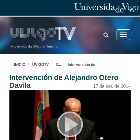
TOGGLE
Toggle
SEARCH
navigatio
A televisión da UVigo en Internet
INICIO
UVIGOTV
X
...
Intervención de
Intervención de Alejandro Otero
Davila
17 de set. de 2014