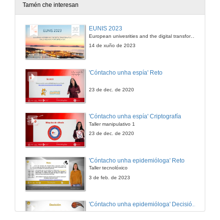
Tamén che interesan
Intervención de Salustiano Mato de la Iglesia
EUNIS 2023
European univesrities and the digital transformation: challenges and opportunities ahead
17 de set. de 2014
14 de xuño de 2023
Intervención de Abel Ramón Caballero Álvarez
'Cóntacho unha espía' Reto
17 de set. de 2014
23 de dec. de 2020
Presentación das Xornadas
'Cóntacho unha espía' Criptografía
Taller manipulativo 1
18 de set. de 2014
23 de dec. de 2020
Aprendizaxe e Comunicación na Rede para Séniors Universitarios
'Cóntacho unha epidemióloga' Reto
Taller tecnolóxico
18 de set. de 2014
3 de feb. de 2023
Rescatando a brecha xeracional a través das TIC e as Redes Sociais
'Cóntacho unha epidemióloga' Decisións nun partido de baloncesto 4
18 de set. de 2014