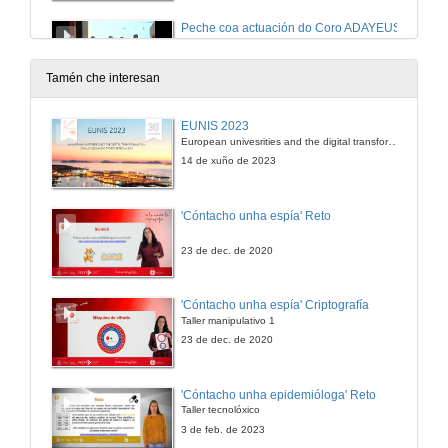
Peche coa actuación do Coro ADAYEUS
19 de set. de 2014
Tamén che interesan
EUNIS 2023
European univesrities and the digital transformation: challenges and opportunities ahead
14 de xuño de 2023
'Cóntacho unha espía' Reto
23 de dec. de 2020
'Cóntacho unha espía' Criptografía
Taller manipulativo 1
23 de dec. de 2020
'Cóntacho unha epidemióloga' Reto
Taller tecnolóxico
3 de feb. de 2023