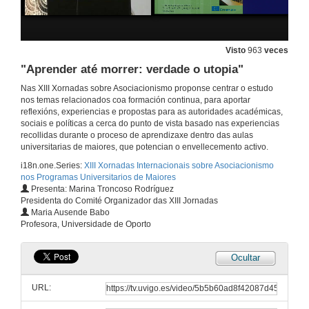
Firma do convenio formación entre Asociación de Alumnos e a Universidade de Murcia
19 de set. de 2014
Visto
963
veces
"Aprender até morrer: verdade o utopia"
"O programa de Estudos Universitários para Seniores da Universidade do Porto (PEUS): em torno das suas origens, estrutura e vocaçao"
Nas XIII Xornadas sobre Asociacionismo proponse centrar o estudo
nos temas relacionados coa formación continua, para aportar
19 de set. de 2014
reflexións, experiencias e propostas para as autoridades académicas,
sociais e políticas a cerca do punto de vista basado nas experiencias
recollidas durante o proceso de aprendizaxe dentro das aulas
"O programa de Estudos Universitários para Seniores da Universidade do Porto (PEUS): em torno das suas origens, estrutura e vocaçao". Cuestións
universitarias de maiores, que potencian o envellecemento activo.
i18n.one.Series:
XIII Xornadas Internacionais sobre Asociacionismo
19 de set. de 2014
nos Programas Universitarios de Maiores
Presenta: Marina Troncoso Rodríguez
Presidenta do Comité Organizador das XIII Jornadas
Unha marca país para Galicia: O papel da cultura
Maria Ausende Babo
Profesora, Universidade de Oporto
19 de set. de 2014
Ocultar
Unha marca país para Galicia. O papel da cultura. Cuestións
URL:
19 de set. de 2014