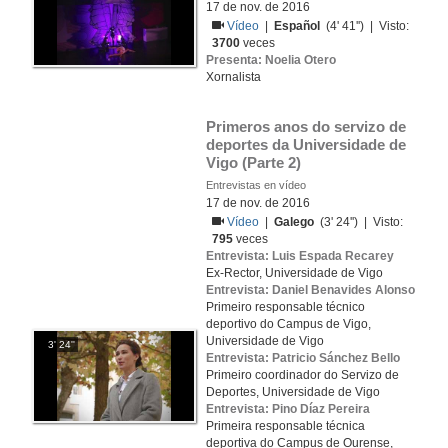
17 de nov. de 2016
Vídeo
|
Español
(4' 41'') | Visto:
3700
veces
Presenta: Noelia Otero
Xornalista
Primeros anos do servizo de 
deportes da Universidade de 
Vigo (Parte 2)
Entrevistas en vídeo
17 de nov. de 2016
Vídeo
|
Galego
(3' 24'') | Visto:
795
veces
Entrevista: Luis Espada Recarey
Ex-Rector, Universidade de Vigo
Entrevista: Daniel Benavides Alonso
Primeiro responsable técnico
deportivo do Campus de Vigo,
Universidade de Vigo
3' 24''
Entrevista: Patricio Sánchez Bello
Primeiro coordinador do Servizo de
Deportes, Universidade de Vigo
Entrevista: Pino Díaz Pereira
Primeira responsable técnica
deportiva do Campus de Ourense,