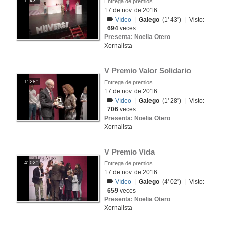
1' 43''
Entrega de premios
17 de nov. de 2016
Vídeo
|
Galego
(1' 43'') | Visto:
694
veces
Presenta: Noelia Otero
Xornalista
V Premio Valor Solidario
1' 28''
Entrega de premios
17 de nov. de 2016
Vídeo
|
Galego
(1' 28'') | Visto:
706
veces
Presenta: Noelia Otero
Xornalista
V Premio Vida
4' 02''
Entrega de premios
17 de nov. de 2016
Vídeo
|
Galego
(4' 02'') | Visto:
659
veces
Presenta: Noelia Otero
Xornalista