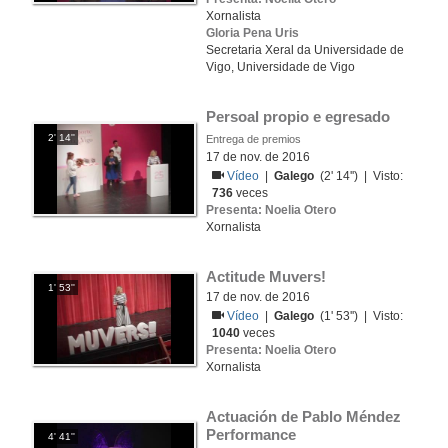
Xornalista
Gloria Pena Uris
Secretaria Xeral da Universidade de
Vigo, Universidade de Vigo
Persoal propio e egresado
2' 14''
Entrega de premios
17 de nov. de 2016
Vídeo
|
Galego
(2' 14'') | Visto:
736
veces
Presenta: Noelia Otero
Xornalista
Actitude Muvers!
1' 53''
17 de nov. de 2016
Vídeo
|
Galego
(1' 53'') | Visto:
1040
veces
Presenta: Noelia Otero
Xornalista
Actuación de Pablo Méndez 
Performance
4' 41''