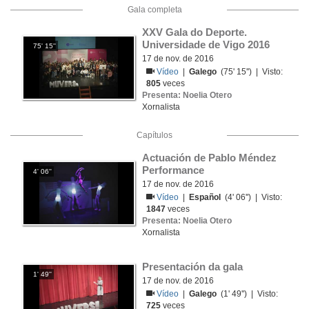
Gala completa
XXV Gala do Deporte. 
Universidade de Vigo 2016
75' 15''
17 de nov. de 2016
Vídeo
|
Galego
(75' 15'') | Visto:
805
veces
Presenta: Noelia Otero
Xornalista
Capítulos
Actuación de Pablo Méndez 
Performance
4' 06''
17 de nov. de 2016
Vídeo
|
Español
(4' 06'') | Visto:
1847
veces
Presenta: Noelia Otero
Xornalista
Presentación da gala
1' 49''
17 de nov. de 2016
Vídeo
|
Galego
(1' 49'') | Visto:
725
veces