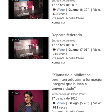
6' 19''
Entrega de premios
17 de nov. de 2016
Vídeo
|
Galego
(6' 19'') | Visto:
638
veces
Presenta: Noelia Otero
Xornalista
Deporte federado
7' 01''
Entrega de premios
17 de nov. de 2016
Vídeo
|
Galego
(7' 01'') | Visto:
749
veces
Presenta: Noelia Otero
Xornalista
"Ximnasio e biblioteca 
permiten adquirir a formación 
integral que busca a 
universidade"
5' 40''
Intervención de Gloria Pena
17 de nov. de 2016
Vídeo
|
Galego
(5' 40'') | Visto:
691
veces
Presenta: Noelia Otero