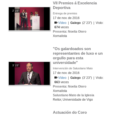
VII Premios á Excelencia 
Deportiva
2' 23''
Entrega de premios
17 de nov. de 2016
Vídeo
|
Galego
(2' 23'') | Visto:
674
veces
Presenta: Noelia Otero
Xornalista
"Os galardoados son 
representantes de luxo e un 
orgullo para esta 
universidade"
3' 23''
Intervención de Salustiano Mato
17 de nov. de 2016
Vídeo
|
Galego
(3' 23'') | Visto:
663
veces
Presenta: Noelia Otero
Xornalista
Salustiano Mato de la Iglesia
Reitor, Universidade de Vigo
Actuación do Coro 