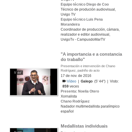
Equipo técnico Diego de Coo
Técnico de produción audiovisual,
Uvigo TV
Equipo técnico Luis Pena
Morandeira
Coordinador de producción, cámara,
realizador e editor audiovisual,
UvigoTv - CampusdoMarTV
"A importancia e a constancia 
do traballo"
Presentación e intervención de Chano
Rodríguez, padriño do acto
5' 44''
17 de nov. de 2016
Vídeo
|
Galego
(5' 44'') | Visto:
859
veces
Presenta: Noelia Otero
Xornalista
Chano Rodríguez
Nadador multimedallista paralímpico
español
Medallistas individuais