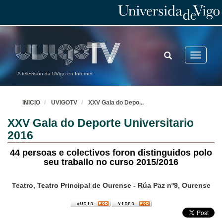
TOGGLE
Toggle
SEARCH
navigatio
A televisión da UVigo en Internet
INICIO
UVIGOTV
XXV Gala do Depo
...
XXV Gala do Deporte Universitario
2016
44 persoas e colectivos foron distinguidos polo
seu traballo no curso 2015/2016
Teatro, Teatro Principal de Ourense - Rúa Paz nº9, Ourense