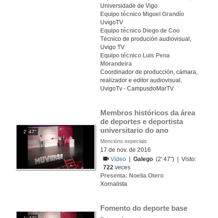
Universidade de Vigo
Equipo técnico Miguel Grandío
UvigoTV
Equipo técnico Diego de Coo
Técnico de produción audiovisual,
Uvigo TV
Equipo técnico Luis Pena
Morandeira
Coordinador de producción, cámara,
realizador e editor audiovisual,
UvigoTv - CampusdoMarTV
Membros históricos da área 
de deportes e deportista 
universitario do ano
2' 47''
Mencións especiais
17 de nov. de 2016
Vídeo
|
Galego
(2' 47'') | Visto:
722
veces
Presenta: Noelia Otero
Xornalista
Fomento do deporte base