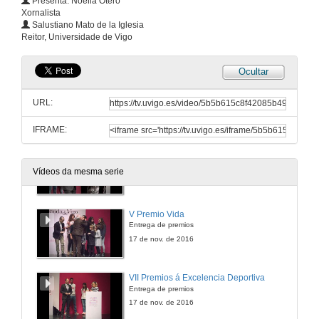
Presenta: Noelia Otero
Xornalista
Membros históricos da área de deportes e deportista universitario do ano
Salustiano Mato de la Iglesia
Mencións especiais
Reitor, Universidade de Vigo
17 de nov. de 2016
Ocultar
Fomento do deporte base
Entrega de premios
URL:
17 de nov. de 2016
IFRAME:
V Premio Valor Solidario
Entrega de premios
Vídeos da mesma serie
17 de nov. de 2016
V Premio Vida
Entrega de premios
17 de nov. de 2016
VII Premios á Excelencia Deportiva
Entrega de premios
17 de nov. de 2016