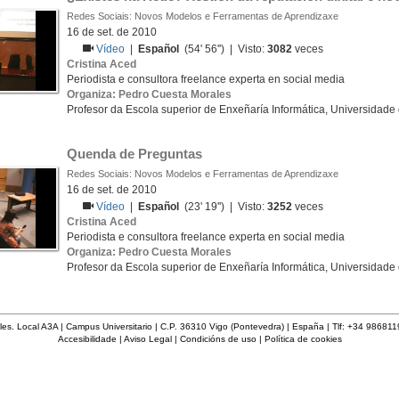
Redes Sociais: Novos Modelos e Ferramentas de Aprendizaxe
16 de set. de 2010
Vídeo
|
Español
(54' 56'') | Visto:
3082
veces
Cristina Aced
Periodista e consultora freelance experta en social media
Organiza: Pedro Cuesta Morales
Profesor da Escola superior de Enxeñaría Informática, Universidade
Quenda de Preguntas
Redes Sociais: Novos Modelos e Ferramentas de Aprendizaxe
16 de set. de 2010
Vídeo
|
Español
(23' 19'') | Visto:
3252
veces
Cristina Aced
Periodista e consultora freelance experta en social media
Organiza: Pedro Cuesta Morales
Profesor da Escola superior de Enxeñaría Informática, Universidade
les. Local A3A | Campus Universitario | C.P. 36310 Vigo (Pontevedra) | España | Tlf: +34 98681
Accesibilidade
|
Aviso Legal
|
Condicións de uso
|
Política de cookies