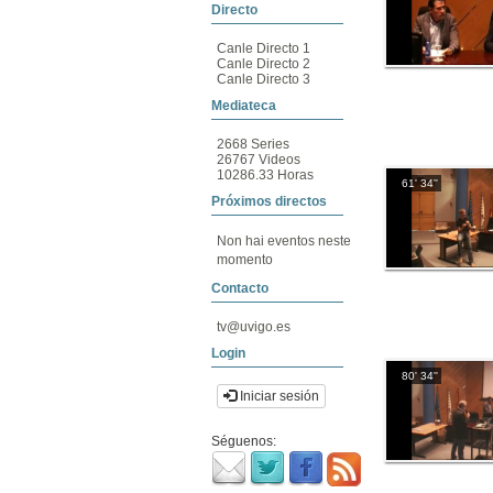
Directo
Canle Directo 1
Canle Directo 2
Canle Directo 3
Mediateca
2668 Series
26767 Videos
10286.33 Horas
61' 34''
Próximos directos
Non hai eventos neste
momento
Contacto
tv@uvigo.es
Login
80' 34''
Iniciar sesión
Séguenos: