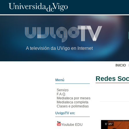
A televisión da UVigo en Internet
INICIO
Redes Soc
Menú
Servizo
F.A.Q.
Mediateca por meses
Mediateca completa
Clases e polimedias
UvigoTV en:
6' 35''
Youtube EDU