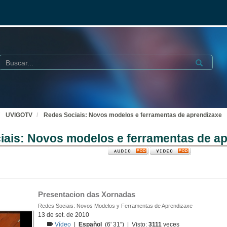
Buscar
Submit
UVIGOTV
Redes Sociais: Novos modelos e ferramentas de aprendizaxe
iais: Novos modelos e ferramentas de a
Presentacion das Xornadas 
Redes Sociais: Novos Modelos y Ferramentas de Aprendizaxe
13 de set. de 2010
Vídeo
|
Español
(6' 31'') | Visto:
3111
veces