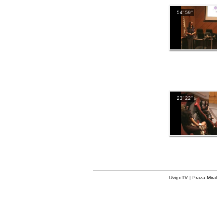
54' 59''
23' 22''
UvigoTV | Praza Miral