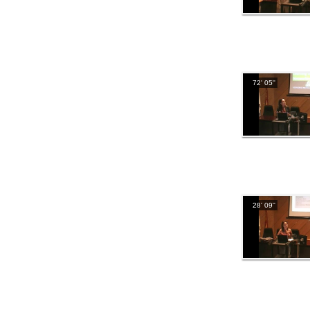
72' 05''
28' 09''