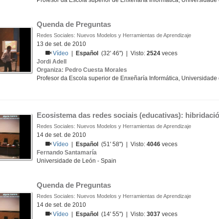
Profesor da Escola superior de Enxeñaría Informática, Universidade
Quenda de Preguntas
Redes Sociales: Nuevos Modelos y Herramientas de Aprendizaje
13 de set. de 2010
Vídeo
|
Español
(32' 46'') | Visto:
2524
veces
Jordi Adell
Organiza: Pedro Cuesta Morales
Profesor da Escola superior de Enxeñaría Informática, Universidade
Ecosistema das redes sociais (educativas): hibridac
Redes Sociales: Nuevos Modelos y Herramientas de Aprendizaje
14 de set. de 2010
Vídeo
|
Español
(51' 58'') | Visto:
4046
veces
Fernando Santamaría
Universidade de León - Spain
Quenda de Preguntas
Redes Sociales: Nuevos Modelos y Herramientas de Aprendizaje
14 de set. de 2010
Vídeo
|
Español
(14' 55'') | Visto:
3037
veces