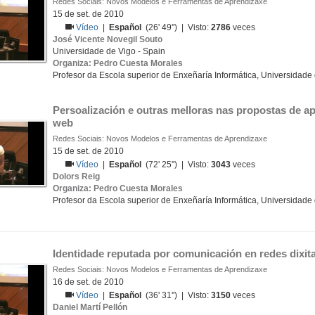
Redes Sociais: Novos Modelos e Ferramentas de Aprendizaxe
15 de set. de 2010
Vídeo
|
Español
(26' 49'') | Visto:
2786
veces
José Vicente Novegil Souto
Universidade de Vigo - Spain
Organiza: Pedro Cuesta Morales
Profesor da Escola superior de Enxeñaría Informática, Universidade
Persoalización e outras melloras nas propostas de ap
web
Redes Sociais: Novos Modelos e Ferramentas de Aprendizaxe
15 de set. de 2010
Vídeo
|
Español
(72' 25'') | Visto:
3043
veces
Dolors Reig
Organiza: Pedro Cuesta Morales
Profesor da Escola superior de Enxeñaría Informática, Universidade
Identidade reputada por comunicación en redes dixita
Redes Sociais: Novos Modelos e Ferramentas de Aprendizaxe
16 de set. de 2010
Vídeo
|
Español
(36' 31'') | Visto:
3150
veces
Daniel Martí Pellón