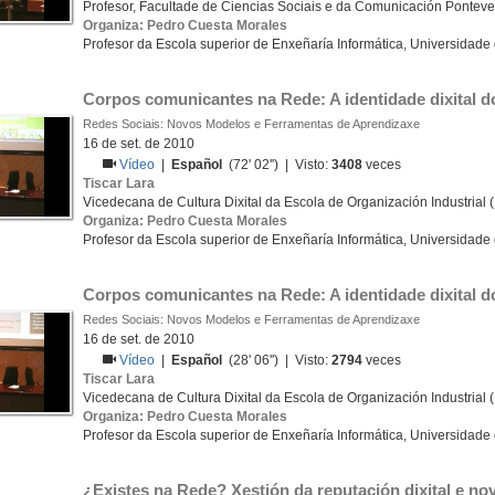
Profesor, Facultade de Ciencias Sociais e da Comunicación Pontev
Organiza: Pedro Cuesta Morales
Profesor da Escola superior de Enxeñaría Informática, Universidade
Corpos comunicantes na Rede: A identidade dixital d
Redes Sociais: Novos Modelos e Ferramentas de Aprendizaxe
16 de set. de 2010
Vídeo
|
Español
(72' 02'') | Visto:
3408
veces
Tiscar Lara
Vicedecana de Cultura Dixital da Escola de Organización Industrial 
Organiza: Pedro Cuesta Morales
Profesor da Escola superior de Enxeñaría Informática, Universidade
Corpos comunicantes na Rede: A identidade dixital d
Redes Sociais: Novos Modelos e Ferramentas de Aprendizaxe
16 de set. de 2010
Vídeo
|
Español
(28' 06'') | Visto:
2794
veces
Tiscar Lara
Vicedecana de Cultura Dixital da Escola de Organización Industrial 
Organiza: Pedro Cuesta Morales
Profesor da Escola superior de Enxeñaría Informática, Universidade
¿Existes na Rede? Xestión da reputación dixital e no