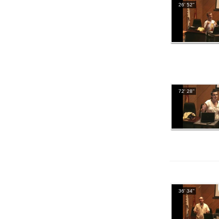
26' 52''
72' 28''
36' 34''