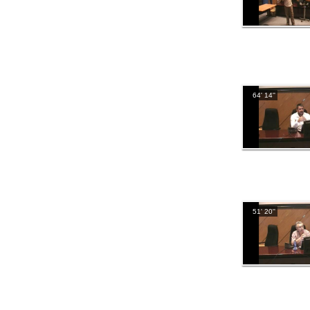
64' 14''
51' 20''