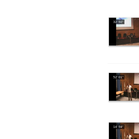
32' 50''
52' 01''
14' 59''