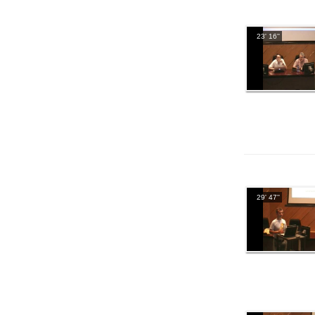
23' 16''
29' 47''