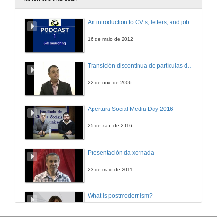
Quenda de Preguntas
An introduction to CV’s, letters, and job searching
Redes Sociais: Novos Modelos e Ferramentas de Aprendizaxe
15 de set. de 2010
16 de maio de 2012
Persoalización e outras melloras nas propostas de aprendizaxe na terceira década da web
Transición discontinua de partículas de microgel termosensible
Redes Sociais: Novos Modelos e Ferramentas de Aprendizaxe
15 de set. de 2010
22 de nov. de 2006
Identidade reputada por comunicación en redes dixitais
Apertura Social Media Day 2016
Redes Sociais: Novos Modelos e Ferramentas de Aprendizaxe
16 de set. de 2010
25 de xan. de 2016
Corpos comunicantes na Rede: A identidade dixital do aquí e agora
Presentación da xornada
Redes Sociais: Novos Modelos e Ferramentas de Aprendizaxe
16 de set. de 2010
23 de maio de 2011
Corpos comunicantes na Rede: A identidade dixital do aquí e agora
What is postmodernism?
Redes Sociais: Novos Modelos e Ferramentas de Aprendizaxe
16 de set. de 2010
4 de out. de 2011