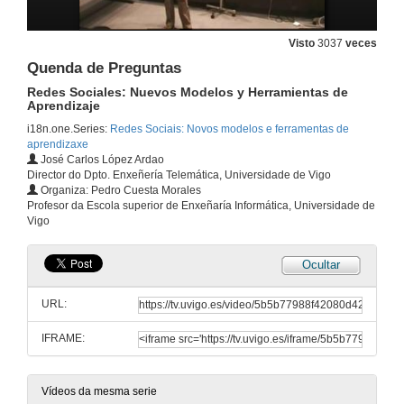
Presentacion das Xornadas
Visto
3037
veces
Redes Sociais: Novos Modelos y Ferramentas de Aprendizaxe
Quenda de Preguntas
13 de set. de 2010
Redes Sociales: Nuevos Modelos y Herramientas de
Aprendizaje
Equipos, grupos, tribus e outras herbas dixitalmente competentes
i18n.one.Series:
Redes Sociais: Novos modelos e ferramentas de
aprendizaxe
13 de set. de 2010
José Carlos López Ardao
Director do Dpto. Enxeñería Telemática, Universidade de Vigo
Organiza: Pedro Cuesta Morales
A competencia dixital: mais que saber empregar a tecnoloxía
Profesor da Escola superior de Enxeñaría Informática, Universidade de
Redes Sociales: Nuevos Modelos y Herramientas de Aprendizaje
Vigo
13 de set. de 2010
Ocultar
Quenda de Preguntas
Redes Sociales: Nuevos Modelos y Herramientas de Aprendizaje
URL:
13 de set. de 2010
IFRAME:
Ecosistema das redes sociais (educativas): hibridación e complexidade
Redes Sociales: Nuevos Modelos y Herramientas de Aprendizaje
14 de set. de 2010
Vídeos da mesma serie