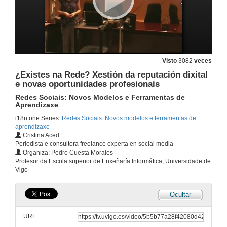
Aplicacións prácticas das redes sociais educativas
Redes Sociais: Novos Modelos e Ferramentas de Aprendizaxe
14 de set. de 2010
Visto
3082
veces
Quenda de Preguntas
¿Existes na Rede? Xestión da reputación dixital
Redes Sociais: Novos Modelos e Ferramentas de Aprendizaxe
e novas oportunidades profesionais
14 de set. de 2010
Redes Sociais: Novos Modelos e Ferramentas de
Aprendizaxe
Redes sociais: dimensión social do aprendizaxe nun Entorno Persoal
i18n.one.Series:
Redes Sociais: Novos modelos e ferramentas de
Redes Sociais: Novos Modelos e Ferramentas de Aprendizaxe
aprendizaxe
15 de set. de 2010
Cristina Aced
Periodista e consultora freelance experta en social media
Organiza: Pedro Cuesta Morales
Quenda de Preguntas
Profesor da Escola superior de Enxeñaría Informática, Universidade de
Redes Sociais: Novos Modelos e Ferramentas de Aprendizaxe
Vigo
15 de set. de 2010
Ocultar
Persoalización e outras melloras nas propostas de aprendizaxe na terceira década da web
Redes Sociais: Novos Modelos e Ferramentas de Aprendizaxe
URL:
15 de set. de 2010