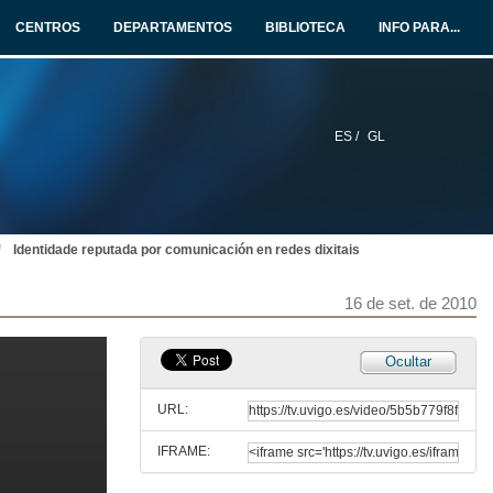
14 de set. de 2010
CENTROS
DEPARTAMENTOS
BIBLIOTECA
INFO PARA...
Aplicacións prácticas das redes sociais educativas
Redes Sociais: Novos Modelos e Ferramentas de Aprendizaxe
14 de set. de 2010
ES /
GL
Quenda de Preguntas
Redes Sociais: Novos Modelos e Ferramentas de Aprendizaxe
14 de set. de 2010
Identidade reputada por comunicación en redes dixitais
Redes sociais: dimensión social do aprendizaxe nun Entorno Persoal
Redes Sociais: Novos Modelos e Ferramentas de Aprendizaxe
15 de set. de 2010
16 de set. de 2010
Quenda de Preguntas
Ocultar
Redes Sociais: Novos Modelos e Ferramentas de Aprendizaxe
15 de set. de 2010
URL:
IFRAME:
Persoalización e outras melloras nas propostas de aprendizaxe na terceira década da web
Redes Sociais: Novos Modelos e Ferramentas de Aprendizaxe