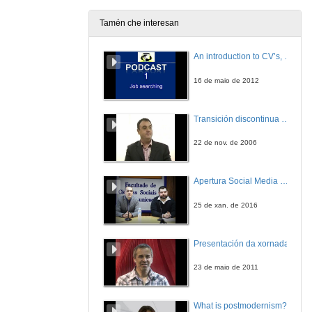
16 de set. de 2010
Tamén che interesan
An introduction to CV’s, letters, and job searching
16 de maio de 2012
Transición discontinua de partículas de microgel termosensible
22 de nov. de 2006
Apertura Social Media Day 2016
25 de xan. de 2016
Presentación da xornada
23 de maio de 2011
What is postmodernism?