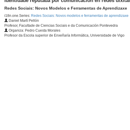
Identidade reputada por comunicación en redes dixita
Redes Sociais: Novos Modelos e Ferramentas de Aprendizaxe
i18n.one.Series:
Redes Sociais: Novos modelos e ferramentas de aprendizaxe
Daniel Martí Pellón
Profesor, Facultade de Ciencias Sociais e da Comunicación Pontevedra
Organiza: Pedro Cuesta Morales
Profesor da Escola superior de Enxeñaría Informática, Universidade de Vigo