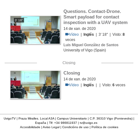
Questions. Contact-Drone. 
Smart payload for contact 
3' 18''
inspection with a UAV system
14 de xan. de 2020
Vídeo
|
Inglés
| 3' 18'' | Visto:
8
veces
Luis Miguel González de Santos
University of Vigo (Spain)
Closing
Closing
14 de xan. de 2020
Vídeo
|
Inglés
| | Visto:
6
veces
UvigoTV | Praza Miralles. Local A3A | Campus Universitario | C.P. 36310 Vigo (Pontevedra) |
España | Tlf: +34 986811937 |
tv@uvigo.es
Accesibilidade
|
Aviso Legal
|
Condicións de uso
|
Política de cookies