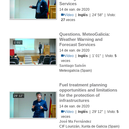
Services
14 de xan. de 2020
Vídeo
|
Inglés
| 24' 58'' | Visto:
27
veces
Questions. MeteoGalicia: 
Weather Warning and 
1' 01''
Forecast Services
14 de xan. de 2020
Vídeo
|
Inglés
| 1' 01'' | Visto:
5
veces
Santiago Salsón
Meteogalicia (Spain)
Fuel treatment planning 
opportunities and limitations 
for the protection of 
29' 12''
infrastructures
14 de xan. de 2020
Vídeo
|
Inglés
| 29' 12'' | Visto:
5
veces
José Ma Fernández
CIF Lourizán, Xunta de Galicia (Spain)