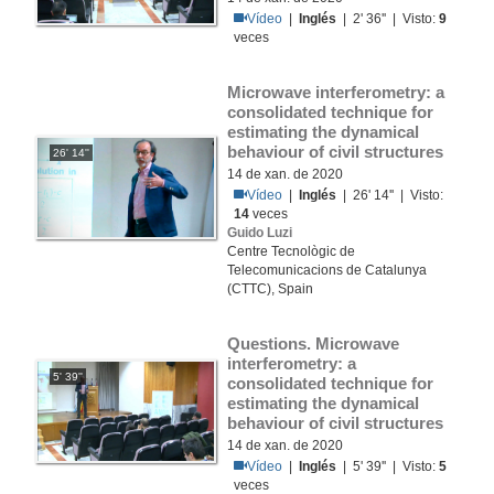
Vídeo
|
Inglés
| 2' 36'' | Visto:
9
veces
Microwave interferometry: a 
consolidated technique for 
estimating the dynamical 
behaviour of civil structures
26' 14''
14 de xan. de 2020
Vídeo
|
Inglés
| 26' 14'' | Visto:
14
veces
Guido Luzi
Centre Tecnològic de
Telecomunicacions de Catalunya
(CTTC), Spain
Questions. Microwave 
interferometry: a 
5' 39''
consolidated technique for 
estimating the dynamical 
behaviour of civil structures
14 de xan. de 2020
Vídeo
|
Inglés
| 5' 39'' | Visto:
5
veces