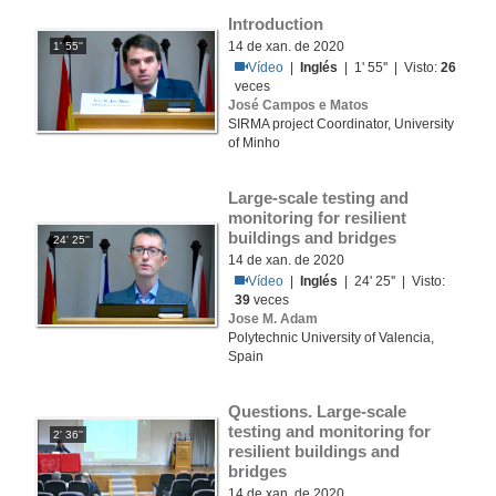
Introduction
14 de xan. de 2020
1' 55''
Vídeo
|
Inglés
| 1' 55'' | Visto:
26
veces
José Campos e Matos
SIRMA project Coordinator, University
of Minho
Large-scale testing and 
monitoring for resilient 
buildings and bridges
24' 25''
14 de xan. de 2020
Vídeo
|
Inglés
| 24' 25'' | Visto:
39
veces
Jose M. Adam
Polytechnic University of Valencia,
Spain
Questions. Large-scale 
testing and monitoring for 
2' 36''
resilient buildings and 
bridges
14 de xan. de 2020