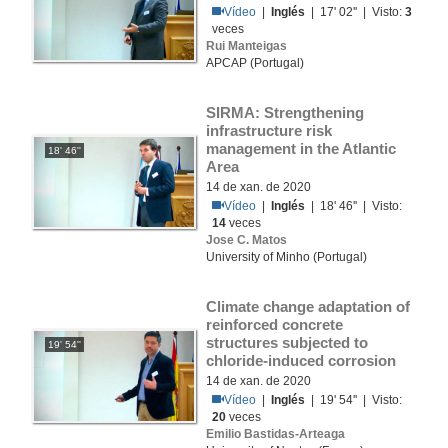
Vídeo
|
Inglés
| 17' 02'' | Visto:
3
veces
Rui Manteigas
APCAP (Portugal)
SIRMA: Strengthening 
infrastructure risk 
management in the Atlantic 
18' 46''
Area
14 de xan. de 2020
Vídeo
|
Inglés
| 18' 46'' | Visto:
14
veces
Jose C. Matos
University of Minho (Portugal)
Climate change adaptation of 
reinforced concrete 
structures subjected to 
19' 54''
chloride-induced corrosion
14 de xan. de 2020
Vídeo
|
Inglés
| 19' 54'' | Visto:
20
veces
Emilio Bastidas-Arteaga