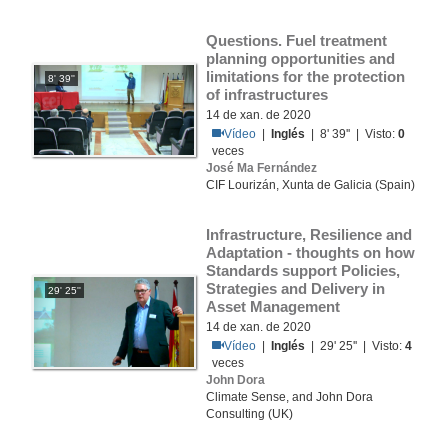
Questions. Fuel treatment 
planning opportunities and 
limitations for the protection 
8' 39''
of infrastructures
14 de xan. de 2020
Vídeo
|
Inglés
| 8' 39'' | Visto:
0
veces
José Ma Fernández
CIF Lourizán, Xunta de Galicia (Spain)
Infrastructure, Resilience and 
Adaptation - thoughts on how 
Standards support Policies, 
Strategies and Delivery in 
29' 25''
Asset Management
14 de xan. de 2020
Vídeo
|
Inglés
| 29' 25'' | Visto:
4
veces
John Dora
Climate Sense, and John Dora
Consulting (UK)