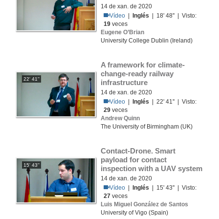
14 de xan. de 2020
Vídeo
|
Inglés
| 18' 48'' | Visto:
19
veces
Eugene O’Brian
University College Dublin (Ireland)
A framework for climate-
change-ready railway 
22' 41''
infrastructure
14 de xan. de 2020
Vídeo
|
Inglés
| 22' 41'' | Visto:
29
veces
Andrew Quinn
The University of Birmingham (UK)
Contact-Drone. Smart 
payload for contact 
15' 43''
inspection with a UAV system
14 de xan. de 2020
Vídeo
|
Inglés
| 15' 43'' | Visto:
27
veces
Luis Miguel González de Santos
University of Vigo (Spain)