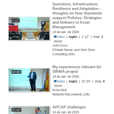
Questions. Infrastructure, 
Resilience and Adaptation - 
thoughts on how Standards 
support Policies, Strategies 
1' 12''
and Delivery in Asset 
Management
14 de xan. de 2020
Vídeo
|
Inglés
| 1' 12'' | Visto:
3
veces
John Dora
Climate Sense, and John Dora
Consulting (UK)
My experiences relevant for 
SIRMA project
22' 34''
14 de xan. de 2020
Vídeo
|
Inglés
| 22' 34'' | Visto:
6
veces
Brian Bell
Network Rail (retired), (UK)
APCAP challenges
17' 02''
14 de xan. de 2020