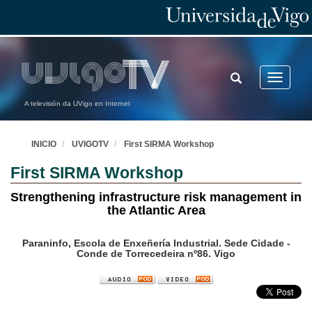
TOGGLE
Toggle
SEARCH
navigatio
A televisión da UVigo en Internet
INICIO
UVIGOTV
First SIRMA Workshop
First SIRMA Workshop
Strengthening infrastructure risk management in
the Atlantic Area
Paraninfo, Escola de Enxeñería Industrial. Sede Cidade -
Conde de Torrecedeira nº86. Vigo