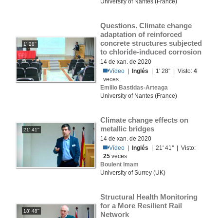
University of Nantes (France)
Questions. Climate change 
adaptation of reinforced 
concrete structures subjected 
1' 28''
to chloride-induced corrosion
14 de xan. de 2020
Vídeo
|
Inglés
| 1' 28'' | Visto:
4
veces
Emilio Bastidas-Arteaga
University of Nantes (France)
Climate change effects on 
metallic bridges
21' 41''
14 de xan. de 2020
Vídeo
|
Inglés
| 21' 41'' | Visto:
25
veces
Boulent Imam
University of Surrey (UK)
Structural Health Monitoring 
for a More Resilient Rail 
18' 48''
Network