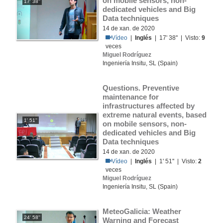
on mobile sensors, non-
17' 38''
dedicated vehicles and Big 
Data techniques
14 de xan. de 2020
Vídeo
|
Inglés
| 17' 38'' | Visto:
9
veces
Miguel Rodríguez
Ingeniería Insitu, SL (Spain)
Questions. Preventive 
maintenance for 
infrastructures affected by 
extreme natural events, based 
1' 51''
on mobile sensors, non-
dedicated vehicles and Big 
Data techniques
14 de xan. de 2020
Vídeo
|
Inglés
| 1' 51'' | Visto:
2
veces
Miguel Rodríguez
Ingeniería Insitu, SL (Spain)
MeteoGalicia: Weather 
24' 58''
Warning and Forecast 