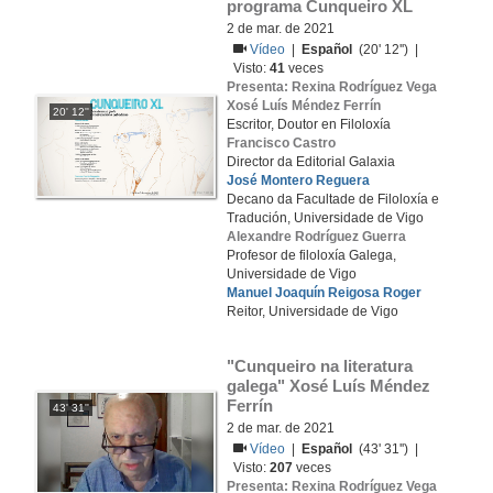
programa Cunqueiro XL
2 de mar. de 2021
Vídeo
|
Español
(20' 12'') |
Visto:
41
veces
Presenta: Rexina Rodríguez Vega
Xosé Luís Méndez Ferrín
20' 12''
Escritor, Doutor en Filoloxía
Francisco Castro
Director da Editorial Galaxia
José Montero Reguera
Decano da Facultade de Filoloxía e
Tradución, Universidade de Vigo
Alexandre Rodríguez Guerra
Profesor de filoloxía Galega,
Universidade de Vigo
Manuel Joaquín Reigosa Roger
Reitor, Universidade de Vigo
"Cunqueiro na literatura 
galega" Xosé Luís Méndez 
Ferrín
43' 31''
2 de mar. de 2021
Vídeo
|
Español
(43' 31'') |
Visto:
207
veces
Presenta: Rexina Rodríguez Vega