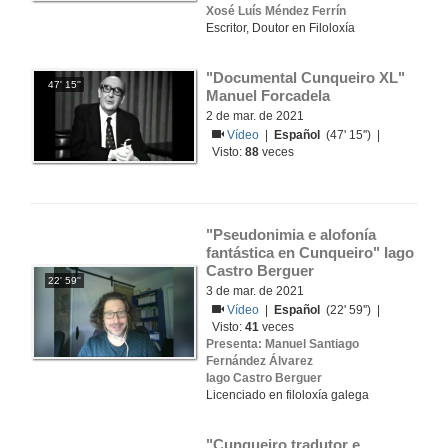
Xosé Luís Méndez Ferrín
Escritor, Doutor en Filoloxía
"Documental Cunqueiro XL" 
47' 15''
Manuel Forcadela
2 de mar. de 2021
Vídeo
|
Español
(47' 15'') |
Visto:
88
veces
"Pseudonimia e alofonía 
fantástica en Cunqueiro" Iago 
Castro Berguer
22' 59''
3 de mar. de 2021
Vídeo
|
Español
(22' 59'') |
Visto:
41
veces
Presenta: Manuel Santiago
Fernández Álvarez
Iago Castro Berguer
Licenciado en filoloxía galega
"Cunqueiro tradutor e 