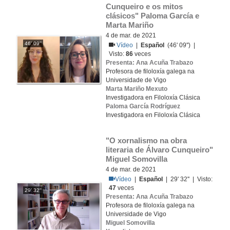
Cunqueiro e os mitos 
clásicos" Paloma García e 
Marta Mariño
4 de mar. de 2021
46' 09''
Vídeo
|
Español
(46' 09'') |
Visto:
86
veces
Presenta: Ana Acuña Trabazo
Profesora de filoloxía galega na
Universidade de Vigo
Marta Mariño Mexuto
Investigadora en Filoloxía Clásica
Paloma García Rodríguez
Investigadora en Filoloxía Clásica
"O xornalismo na obra 
literaria de Álvaro Cunqueiro" 
Miguel Somovilla
4 de mar. de 2021
Vídeo
|
Español
| 29' 32'' | Visto:
47
veces
29' 32''
Presenta: Ana Acuña Trabazo
Profesora de filoloxía galega na
Universidade de Vigo
Miguel Somovilla