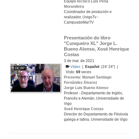
Equipo técnico Luis Pena
Morandeira
Coordinador de produción e
realizador, UvigoTv -
CampusdoMarTV
Presentación do libro 
"Cunqueiro XL" Jorge L. 
Bueno Alonso, Xosé Henrique 
Costas
3 de mar. de 2021
Vídeo
|
Español
(24' 24'') |
24' 24''
Visto:
69
veces
Presenta: Manuel Santiago
Fernández Álvarez
Jorge Luis Bueno Alonso
Profesor - Departamento de Inglés,
Francés e Alemán, Universidade de
Vigo
Xosé Henrique Costas
Director do Departamento de Filoloxía
galega e latina, Universidade de Vigo