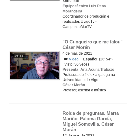
Xornalista
Equipo técnico Luis Pena
Morandeira
Coordinador de produción e
realizador, UvigoTv -
CampusdoMarTV
"O Cunqueiro que me falou" 
César Morán
4 de mar. de 2021
26' 54''
Vídeo
|
Español
(26' 54'') |
Visto:
56
veces
Presenta: Ana Acuña Trabazo
Profesora de filoloxía galega na
Universidade de Vigo
César Morán
Profesor, escritor e músico
Rolda de preguntas. Marta 
Mariño, Paloma García, 
Miguel Somovilla, César 
Morán
12 de mar. de 2021