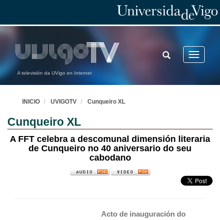
TOGGLE
Toggle
SEARCH
navigatio
A televisión da UVigo en Internet
INICIO
UVIGOTV
Cunqueiro XL
Cunqueiro XL
A FFT celebra a descomunal dimensión literaria
de Cunqueiro no 40 aniversario do seu
cabodano
Acto de inauguración do 