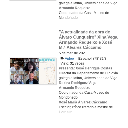
galega e latina, Universidade de Vigo
Armando Requeixo
Coordinador da Casa-Museo de
Mondoñedo
"A actualidade da obra de 
Álvaro Cunqueiro" Xina Vega, 
Armando Requeixo e Xosé 
M.ª Álvarez Cáccamo
5 de mar. de 2021
Vídeo
|
Español
(78' 31'') |
78' 31''
Visto:
31
veces
Presenta: Xosé Henrique Costas
Director do Departamento de Filoloxía
galega e latina, Universidade de Vigo
Rexina Rodríguez Vega
Armando Requeixo
Coordinador da Casa-Museo de
Mondoñedo
Xosé María Álvarez Cáccamo
Escritor, crítico literario e mestre de
literatura