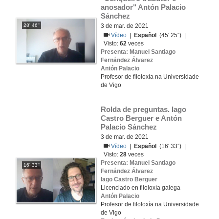
anosador" Antón Palacio 
Sánchez
28' 46''
3 de mar. de 2021
Vídeo
|
Español
(45' 25'') |
Visto:
62
veces
Presenta: Manuel Santiago
Fernández Álvarez
Antón Palacio
Profesor de filoloxía na Universidade
de Vigo
Rolda de preguntas. Iago 
Castro Berguer e Antón 
Palacio Sánchez
3 de mar. de 2021
Vídeo
|
Español
(16' 33'') |
Visto:
28
veces
Presenta: Manuel Santiago
16' 33''
Fernández Álvarez
Iago Castro Berguer
Licenciado en filoloxía galega
Antón Palacio
Profesor de filoloxía na Universidade
de Vigo