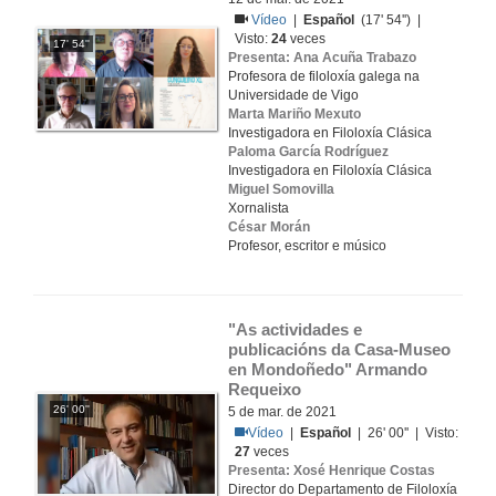
Vídeo
|
Español
(17' 54'') |
Visto:
24
veces
17' 54''
Presenta: Ana Acuña Trabazo
Profesora de filoloxía galega na
Universidade de Vigo
Marta Mariño Mexuto
Investigadora en Filoloxía Clásica
Paloma García Rodríguez
Investigadora en Filoloxía Clásica
Miguel Somovilla
Xornalista
César Morán
Profesor, escritor e músico
"As actividades e 
publicacións da Casa-Museo 
en Mondoñedo" Armando 
Requeixo
26' 00''
5 de mar. de 2021
Vídeo
|
Español
| 26' 00'' | Visto:
27
veces
Presenta: Xosé Henrique Costas
Director do Departamento de Filoloxía