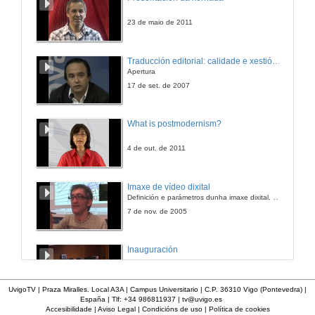
23 de maio de 2011
Traducción editorial: calidade e xestión de proxectos
Apertura
17 de set. de 2007
What is postmodernism?
4 de out. de 2011
Imaxe de vídeo dixital
Definición e parámetros dunha imaxe dixital. Resolución e Aspecto. Profundidade da cor. Compresión. Frame por segundo. Entrelazado. Campos, cadros
7 de nov. de 2005
Inauguración
8 de maio de 2010
UvigoTV | Praza Miralles. Local A3A | Campus Universitario | C.P. 36310 Vigo (Pontevedra) |
España | Tlf: +34 986811937 |
tv@uvigo.es
Accesibilidade
|
Aviso Legal
|
Condicións de uso
|
Política de cookies
Apertura do acto