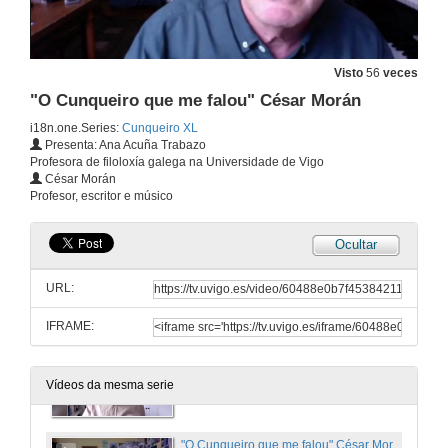
3 de mar. de 2021
Visto
56
veces
Rolda de preguntas. Iago Castro Berguer e Antón Palacio Sánchez
"O Cunqueiro que me falou" César Morán
3 de mar. de 2021
i18n.one.Series:
Cunqueiro XL
Presenta: Ana Acuña Trabazo
Profesora de filoloxía galega na Universidade de Vigo
Presentación do libro "Cunqueiro XL" Jorge L. Bueno Alonso, Xosé Henrique Costas
César Morán
Profesor, escritor e músico
3 de mar. de 2021
Ocultar
Cunqueiro e os mitos clásicos" Paloma García e Marta Mariño
URL:
4 de mar. de 2021
IFRAME:
"O xornalismo na obra literaria de Álvaro Cunqueiro" Miguel Somovilla
Vídeos da mesma serie
4 de mar. de 2021
"O Cunqueiro que me falou" César Morán