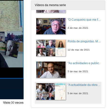
Vídeos da mesma serie
4 de mar. de 2021
"O Cunqueiro que me falou" César Morán
4 de mar. de 2021
Rolda de preguntas. Marta Mariño, Paloma García, Miguel Somovilla, César Morán
12 de mar. de 2021
"As actividades e publicacións da Casa-Museo en Mondoñedo" Armando Requeixo
5 de mar. de 2021
"A actualidade da obra de Álvaro Cunqueiro" Xina Vega, Armando Requeixo e Xosé M.ª Álvarez Cáccamo
5 de mar. de 2021
Visto
30
veces