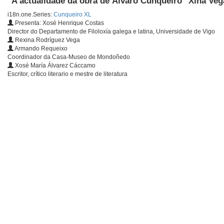
"A actualidade da obra de Álvaro Cunqueiro" Xina Ve
i18n.one.Series:
Cunqueiro XL
Presenta: Xosé Henrique Costas
Director do Departamento de Filoloxía galega e latina, Universidade de Vigo
Rexina Rodríguez Vega
Armando Requeixo
Coordinador da Casa-Museo de Mondoñedo
Xosé María Álvarez Cáccamo
Escritor, crítico literario e mestre de literatura