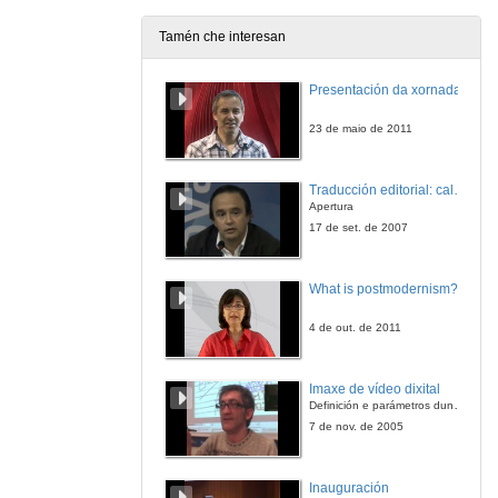
Tamén che interesan
Presentación da xornada
23 de maio de 2011
Traducción editorial: calidade e xestión de proxectos
Apertura
17 de set. de 2007
What is postmodernism?
4 de out. de 2011
Imaxe de vídeo dixital
Definición e parámetros dunha imaxe dixital. Resolución e Aspecto. Profundidade da cor. Compresión. Frame por segundo. Entrelazado. Campos, cadros
7 de nov. de 2005
Inauguración