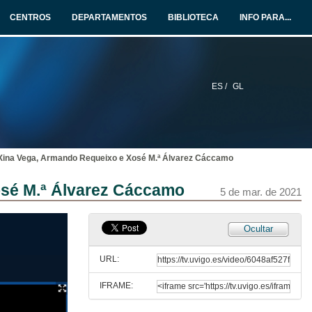
CENTROS
DEPARTAMENTOS
BIBLIOTECA
INFO PARA...
3 de mar. de 2021
"Cunqueiro tradutor e anosador" Antón Palacio Sánchez
3 de mar. de 2021
ES /
GL
Rolda de preguntas. Iago Castro Berguer e Antón Palacio Sánchez
3 de mar. de 2021
 Xina Vega, Armando Requeixo e Xosé M.ª Álvarez Cáccamo
Presentación do libro "Cunqueiro XL" Jorge L. Bueno Alonso, Xosé Henrique Costas
osé M.ª Álvarez Cáccamo
5 de mar. de 2021
3 de mar. de 2021
Ocultar
Cunqueiro e os mitos clásicos" Paloma García e Marta Mariño
URL:
4 de mar. de 2021
IFRAME:
"O xornalismo na obra literaria de Álvaro Cunqueiro" Miguel Somovilla