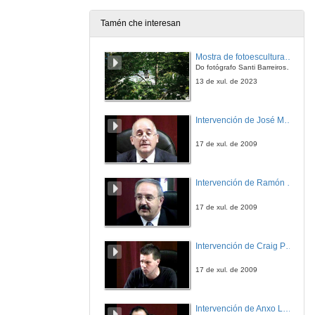
Tamén che interesan
Presentación do libro "Cunqueiro XL" Jorge L. Bueno Alonso, Xosé Henrique Costas
Mostra de fotoesculturas Overtraz
3 de mar. de 2021
Do fotógrafo Santi Barreiros e o escultor Nito Contreras.
13 de xul. de 2023
Cunqueiro e os mitos clásicos" Paloma García e Marta Mariño
Intervención de José Maria Barja
4 de mar. de 2021
17 de xul. de 2009
"O xornalismo na obra literaria de Álvaro Cunqueiro" Miguel Somovilla
Intervención de Ramón Villlares
4 de mar. de 2021
17 de xul. de 2009
"O Cunqueiro que me falou" César Morán
Intervención de Craig Patterson
4 de mar. de 2021
17 de xul. de 2009
Rolda de preguntas. Marta Mariño, Paloma García, Miguel Somovilla, César Morán
Intervención de Anxo Lorenzo
12 de mar. de 2021