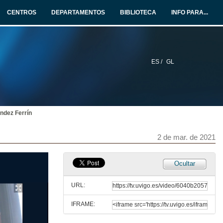
CENTROS
DEPARTAMENTOS
BIBLIOTECA
INFO PARA...
ES /
GL
ndez Ferrín
2 de mar. de 2021
Ocultar
URL:
IFRAME:
Acto de inauguración do programa Cunqueiro XL