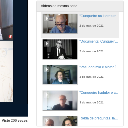
2 de mar. de 2021
Vídeos da mesma serie
"Cunqueiro na literatura galega" Xosé Luís Méndez Ferrín
2 de mar. de 2021
"Documental Cunqueiro XL" Manuel Forcadela
2 de mar. de 2021
"Pseudonimia e alofonía fantástica en Cunqueiro" Iago Castro Berguer
3 de mar. de 2021
"Cunqueiro tradutor e anosador" Antón Palacio Sánchez
3 de mar. de 2021
Rolda de preguntas. Iago Castro Berguer e Antón Palacio Sánchez
Visto
206
veces
3 de mar. de 2021