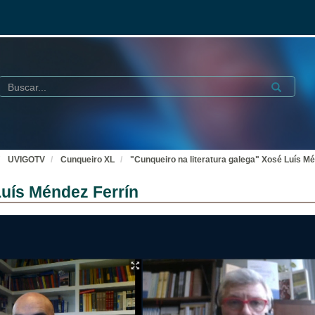
Buscar
Submit
UVIGOTV
Cunqueiro XL
"Cunqueiro na literatura galega" Xosé Luís Mé
Luís Méndez Ferrín