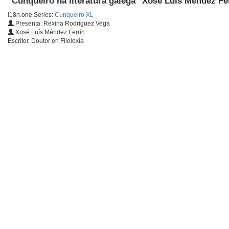
"Cunqueiro na literatura galega" Xosé Luís Méndez Fe
i18n.one.Series:
Cunqueiro XL
Presenta: Rexina Rodríguez Vega
Xosé Luís Méndez Ferrín
Escritor, Doutor en Filoloxía