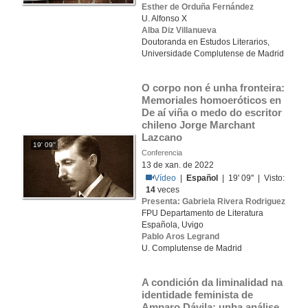
Esther de Orduña Fernández
U. Alfonso X
Alba Diz Villanueva
Doutoranda en Estudos Literarios,
Universidade Complutense de Madrid
O corpo non é unha fronteira: 
Memoriales homoeróticos en 
De aí viña o medo do escritor 
chileno Jorge Marchant 
Lazcano
19' 09''
Conferencia
13 de xan. de 2022
Vídeo
|
Español
| 19' 09'' | Visto:
14
veces
Presenta: Gabriela Rivera Rodriguez
FPU Departamento de Literatura
Española, Uvigo
Pablo Aros Legrand
U. Complutense de Madrid
A condición da liminalidad na 
identidade feminista de 
Amparo Dávila: unha análise 