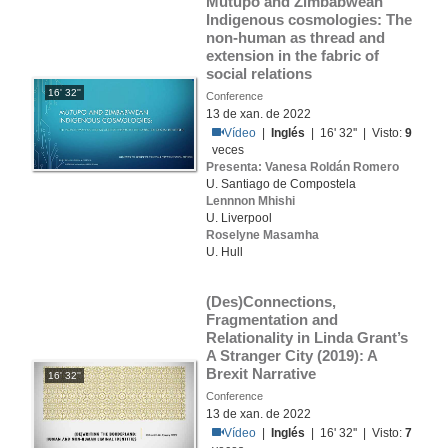
Mutupo and Zimbabwean 
Indigenous cosmologies: The 
non-human as thread and 
extension in the fabric of 
social relations
16' 32''
Conference
13 de xan. de 2022
Vídeo
|
Inglés
| 16' 32'' | Visto:
9
veces
Presenta: Vanesa Roldán Romero
U. Santiago de Compostela
Lennnon Mhishi
U. Liverpool
Roselyne Masamha
U. Hull
(Des)Connections, 
Fragmentation and 
Relationality in Linda Grant’s 
A Stranger City (2019): A 
Brexit Narrative
16' 32''
Conference
13 de xan. de 2022
Vídeo
|
Inglés
| 16' 32'' | Visto:
7