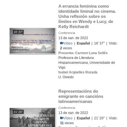
A errancia feminina como 
identidade liminal no cinema. 
Unha reflexión sobre os 
límites en Wendy e Lucy, de 
Kelly Reichardt
16' 37''
Conferencia
13 de xan. de 2022
Vídeo
|
Español
| 16' 37'' | Visto:
2
veces
Presenta: Carmen Luna Sellés
Profesora de Literatura
Hispanoamericana, Universidade de
Vigo
Isabel Argüelles Rozada
U. Oviedo
Representacións do 
emigrante en cancións 
latinoamericanas
Conferencia
21' 20''
13 de xan. de 2022
Vídeo
|
Español
| 21' 20'' | Visto:
11
veces