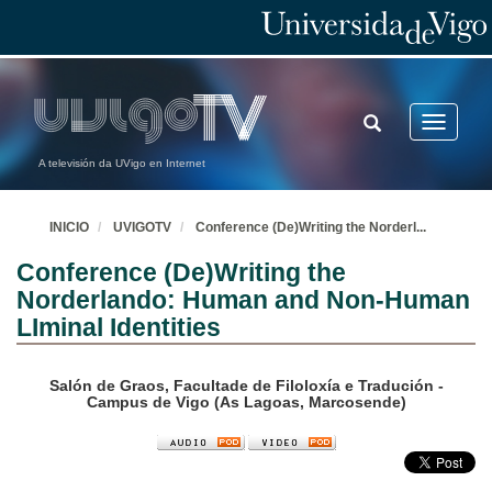
TOGGLE
Toggle
SEARCH
navigatio
A televisión da UVigo en Internet
INICIO
UVIGOTV
Conference (De)Writing the Norderl
...
Conference (De)Writing the
Norderlando: Human and Non-Human
LIminal Identities
Salón de Graos, Facultade de Filoloxía e Tradución -
Campus de Vigo (As Lagoas, Marcosende)