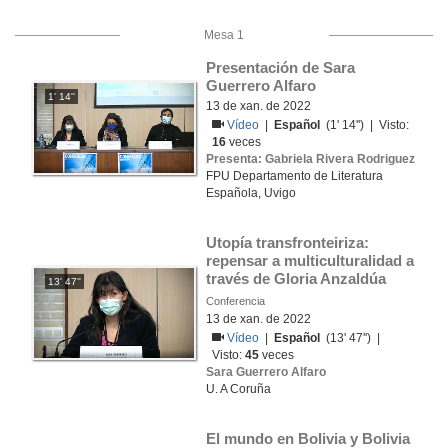
Mesa 1
Presentación de Sara 
Guerrero Alfaro
1' 14''
13 de xan. de 2022
Vídeo
|
Español
(1' 14'') | Visto:
16
veces
Presenta: Gabriela Rivera Rodriguez
FPU Departamento de Literatura
Española, Uvigo
Utopía transfronteiriza: 
repensar a multiculturalidad a 
través de Gloria Anzaldúa
13' 47''
Conferencia
13 de xan. de 2022
Vídeo
|
Español
(13' 47'') |
Visto:
45
veces
Sara Guerrero Alfaro
U. A Coruña
El mundo en Bolivia y Bolivia 