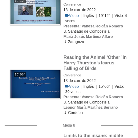
19' 12''
Conference
13 de xan. de 2022
Vídeo
|
Inglés
| 19' 12'' | Visto:
4
veces
Presenta: Vanesa Roldán Romero
U. Santiago de Compostela
María Jesús Martínez Alfaro
U. Zaragoza
Reading the Animal ‘Other’ in 
Harry Thurston’s Icarus, 
Falling of Birds
15' 06''
Conference
13 de xan. de 2022
Vídeo
|
Inglés
| 15' 06'' | Visto:
20
veces
Presenta: Vanesa Roldán Romero
U. Santiago de Compostela
Leonor María Martínez Serrano
U. Córdoba
Mesa 8
Limits to the insane: midlife 