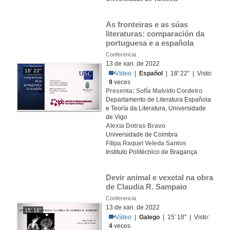
As fronteiras e as súas 
literaturas: comparación da 
portuguesa e a española
Conferencia
13 de xan. de 2022
18' 22''
Vídeo
|
Español
| 18' 22'' | Visto:
9
veces
Presenta: Sofía Malvido Cordeiro
Departamento de Literatura Española
e Teoría da Literatura, Universidade
de Vigo
Alexia Dotras Bravo
Universidade de Coimbra
Filipa Raquel Veleda Santos
Instituto Politécnico de Bragança
Devir animal e vexetal na obra 
de Claudia R. Sampaio
Conferencia
13 de xan. de 2022
15' 18''
Vídeo
|
Galego
| 15' 18'' | Visto:
4
veces