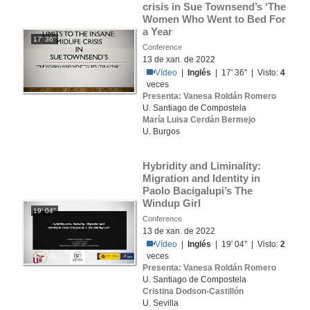
crisis in Sue Townsend’s ‘The 
Women Who Went to Bed For 
a Year
17' 36''
Conference
13 de xan. de 2022
Vídeo
|
Inglés
| 17' 36'' | Visto:
4
veces
Presenta: Vanesa Roldán Romero
U. Santiago de Compostela
María Luisa Cerdán Bermejo
U. Burgos
Hybridity and Liminality: 
Migration and Identity in 
Paolo Bacigalupi’s The 
Windup Girl
19' 04''
Conference
13 de xan. de 2022
Vídeo
|
Inglés
| 19' 04'' | Visto:
2
veces
Presenta: Vanesa Roldán Romero
U. Santiago de Compostela
Cristina Dodson-Castillón
U. Sevilla