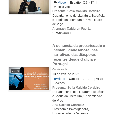
Vídeo
|
Español
(16' 43'') |
Visto:
8
veces
Presenta: Sofía Malvido Cordeiro
Departamento de Literatura Española
e Teoría da Literatura, Universidade
de Vigo
Aránzazu Calderón Puerta
U. Warzawski
A denuncia da precariedade e 
inestabilidade laboral nas 
narrativas das diásporas 
recentes desde Galicia e 
Portugal
Conferencia
22' 30''
13 de xan. de 2022
Vídeo
|
Galego
| 22' 30'' | Visto:
3
veces
Presenta: Sofía Malvido Cordeiro
Departamento de Literatura Española
e Teoría da Literatura, Universidade
de Vigo
Ana Garrido González
Profesora e investigadora,
Universidade de Varsovia