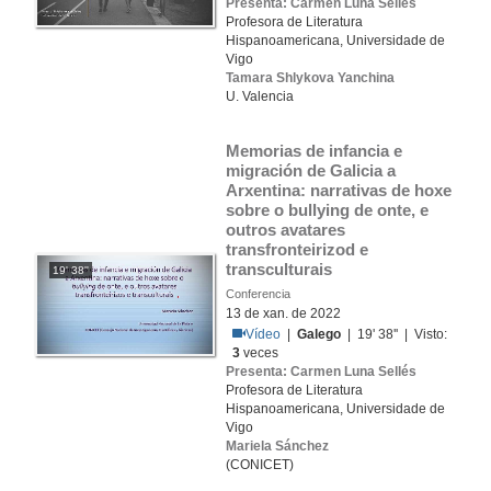
Presenta: Carmen Luna Sellés
Profesora de Literatura
Hispanoamericana, Universidade de
Vigo
Tamara Shlykova Yanchina
U. Valencia
Memorias de infancia e 
migración de Galicia a 
Arxentina: narrativas de hoxe 
sobre o bullying de onte, e 
outros avatares 
transfronteirizod e 
transculturais
19' 38''
Conferencia
13 de xan. de 2022
Vídeo
|
Galego
| 19' 38'' | Visto:
3
veces
Presenta: Carmen Luna Sellés
Profesora de Literatura
Hispanoamericana, Universidade de
Vigo
Mariela Sánchez
(CONICET)