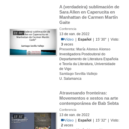
A (verdadeira) sublimación de 
Sara Allen en Caperucita en 
Manhattan de Carmen Martín 
Gaite
Conferencia
15' 30''
13 de xan. de 2022
Vídeo
|
Español
| 15' 30'' | Visto:
3
veces
Presenta: María Alonso Alonso
Investigadora Posdoutoral do
Departamento de Literatura Española
e Teoría da Literatura, Universidade
de Vigo
Santiago Sevilla-Vallejo
U. Salamanca
Atravesando fronteiras: 
Movementos e xestos na arte 
contemporánea de Bab Sebta
Conferencia
13 de xan. de 2022
15' 32''
Vídeo
|
Español
| 15' 32'' | Visto:
2
veces