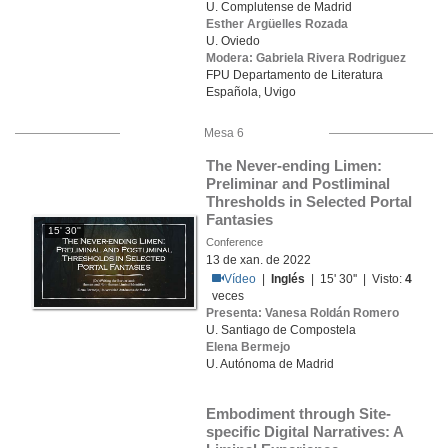
U. Complutense de Madrid
Esther Argüelles Rozada
U. Oviedo
Modera: Gabriela Rivera Rodriguez
FPU Departamento de Literatura
Española, Uvigo
Mesa 6
The Never-ending Limen: 
Preliminar and Postliminal 
Thresholds in Selected Portal  
Fantasies
15' 30''
Conference
13 de xan. de 2022
Vídeo
|
Inglés
| 15' 30'' | Visto:
4
veces
Presenta: Vanesa Roldán Romero
U. Santiago de Compostela
Elena Bermejo
U. Autónoma de Madrid
Embodiment through Site-
specific Digital Narratives: A 