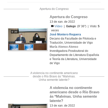
Apertura do Congreso
Apertura do Congreso
13 de xan. de 2022
Vídeo
|
Galego
(9' 36'') | Visto:
5
veces
9' 36''
José Montero Reguera
Decano da Facultade de Filoloxía e
Tradución, Universidade de Vigo
María Alonso Alonso
Investigadora Posdoutoral do
Departamento de Literatura Española
e Teoría da Literatura, Universidade
de Vigo
A violencia no continente americano
desde o Río Bravo ás *Malvinas.
Unha semente latente?
A violencia no continente 
americano desde o Río Bravo 
ás *Malvinas. Unha semente 
latente?
13 de xan. de 2022
24' 48''