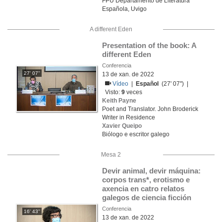
FPU Departamento de Literatura
Española, Uvigo
A different Eden
Presentation of the book: A 
different Eden
Conferencia
27' 07''
13 de xan. de 2022
Vídeo
|
Español
(27' 07'') |
Visto:
9
veces
Keith Payne
Poet and Translator. John Broderick
Writer in Residence
Xavier Queipo
Biólogo e escritor galego
Mesa 2
Devir animal, devir máquina: 
corpos trans*, erotismo e 
axencia en catro relatos 
galegos de ciencia ficción
Conferencia
16' 43''
13 de xan. de 2022