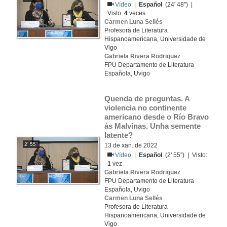
Vídeo
|
Español
(24' 48'') |
Visto:
4
veces
Carmen Luna Sellés
Profesora de Literatura
Hispanoamericana, Universidade de
Vigo
Gabriela Rivera Rodriguez
FPU Departamento de Literatura
Española, Uvigo
Quenda de preguntas. A 
violencia no continente 
americano desde o Río Bravo 
ás Malvinas. Unha semente 
latente?
2' 55''
13 de xan. de 2022
Vídeo
|
Español
(2' 55'') | Visto:
1
vez
Gabriela Rivera Rodriguez
FPU Departamento de Literatura
Española, Uvigo
Carmen Luna Sellés
Profesora de Literatura
Hispanoamericana, Universidade de
Vigo