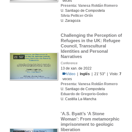
veces
Presenta: Vanesa Roldán Romero
U. Santiago de Compostela
Silvia Pellicer-Ortín
U. Zaragoza
Challenging the Perception of 
Refugees in the UK: Refugee 
Council, Transcultural 
Identities and Personal 
Narratives
21' 53''
Conference
13 de xan. de 2022
Vídeo
|
Inglés
| 21' 53'' | Visto:
7
veces
Presenta: Vanesa Roldán Romero
U. Santiago de Compostela
Eduardo de Gregorio-Godeo
U. Castilla La-Mancha
'A.S. Byatt’s ‘A Stone 
Woman’: From metamorphic 
imprisonment to geologic 
liberation