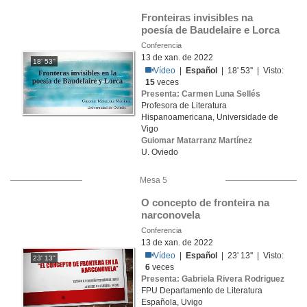
Fronteiras invisibles na 
poesía de Baudelaire e Lorca
Conferencia
13 de xan. de 2022
18' 53''
Vídeo
|
Español
| 18' 53'' | Visto:
15
veces
Presenta: Carmen Luna Sellés
Profesora de Literatura
Hispanoamericana, Universidade de
Vigo
Guiomar Matarranz Martínez
U. Oviedo
Mesa 5
O concepto de fronteira na 
narconovela
Conferencia
13 de xan. de 2022
Vídeo
|
Español
| 23' 13'' | Visto:
23' 13''
6
veces
Presenta: Gabriela Rivera Rodriguez
FPU Departamento de Literatura
Española, Uvigo