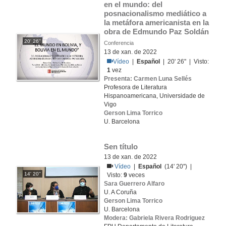
en el mundo: del 
posnacionalismo mediático a 
la metáfora americanista en la 
obra de Edmundo Paz Soldán
20' 26''
Conferencia
13 de xan. de 2022
Vídeo
|
Español
| 20' 26'' | Visto:
1
vez
Presenta: Carmen Luna Sellés
Profesora de Literatura
Hispanoamericana, Universidade de
Vigo
Gerson Lima Torrico
U. Barcelona
Sen título
13 de xan. de 2022
Vídeo
|
Español
(14' 20'') |
14' 20''
Visto:
9
veces
Sara Guerrero Alfaro
U. A Coruña
Gerson Lima Torrico
U. Barcelona
Modera: Gabriela Rivera Rodriguez