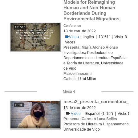
Models for Reimagining 
Human and Non-Human 
Borderlands During 
Environmental Migrations
Conference
13' 51''
13 de xan. de 2022
Vídeo
|
Inglés
| 13' 51'' | Visto:
3
veces
Presenta: María Alonso Alonso
Investigadora Posdoutoral do
Departamento de Literatura Española
e Teoría da Literatura, Universidade
de Vigo
Marco Innocenti
Catholic U. of Milan
Mesa 4
mesa2_presenta_carmenluna_sin_
1' 19''
13 de xan. de 2022
Vídeo
|
Español
(1' 19'') | Visto:
3
vec
Presenta: Carmen Luna Sellés
Profesora de Literatura Hispanoamericana,
Universidade de Vigo