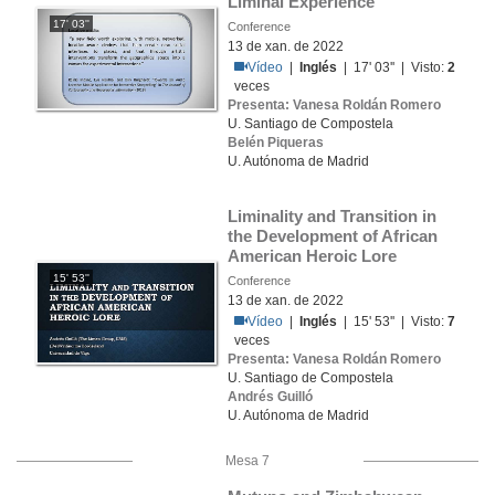
Liminal Experience
17' 03''
Conference
13 de xan. de 2022
Vídeo
|
Inglés
| 17' 03'' | Visto:
2
veces
Presenta: Vanesa Roldán Romero
U. Santiago de Compostela
Belén Piqueras
U. Autónoma de Madrid
Liminality and Transition in 
the Development of African 
American Heroic Lore
15' 53''
Conference
13 de xan. de 2022
Vídeo
|
Inglés
| 15' 53'' | Visto:
7
veces
Presenta: Vanesa Roldán Romero
U. Santiago de Compostela
Andrés Guilló
U. Autónoma de Madrid
Mesa 7