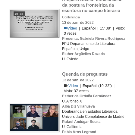
da postura fronteiriza da 
escritora no campo literario
15' 38''
Conferencia
13 de xan. de 2022
Vídeo
|
Español
| 15' 38'' | Visto:
3
veces
Presenta: Gabriela Rivera Rodriguez
FPU Departamento de Literatura
Española, Uvigo
Esther Argüelles Rozada
U. Oviedo
Quenda de preguntas
13 de xan. de 2022
Vídeo
|
Español
(10' 33'') |
Visto:
37
veces
Esther de Orduña Fernández
U. Alfonso X
Alba Diz Villanueva
10' 33''
Doutoranda en Estudos Literarios,
Universidade Complutense de Madrid
Rafael Andúgar Sousa
U. California
Pablo Aros Legrand