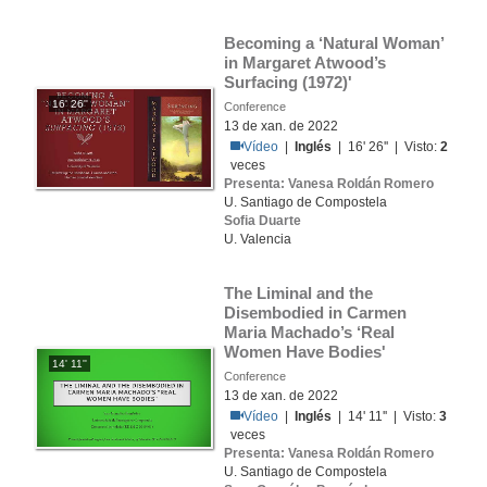
Becoming a ‘Natural Woman’ 
in Margaret Atwood’s 
Surfacing (1972)'
16' 26''
Conference
13 de xan. de 2022
Vídeo
|
Inglés
| 16' 26'' | Visto:
2
veces
Presenta: Vanesa Roldán Romero
U. Santiago de Compostela
Sofia Duarte
U. Valencia
The Liminal and the 
Disembodied in Carmen 
Maria Machado’s ‘Real 
Women Have Bodies'
14' 11''
Conference
13 de xan. de 2022
Vídeo
|
Inglés
| 14' 11'' | Visto:
3
veces
Presenta: Vanesa Roldán Romero
U. Santiago de Compostela