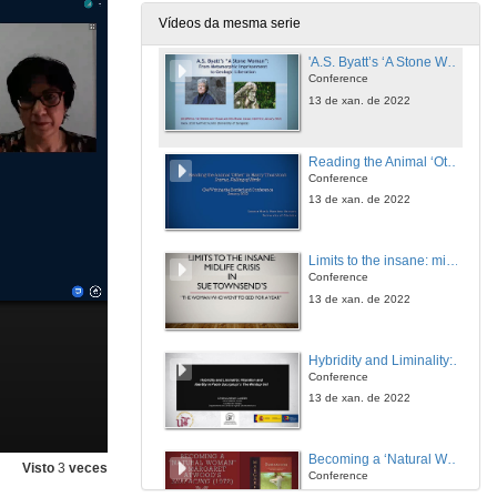
13 de xan. de 2022
Vídeos da mesma serie
'A.S. Byatt’s ‘A Stone Woman’: From metamorphic imprisonment to geologic liberation
Conference
13 de xan. de 2022
Reading the Animal ‘Other’ in Harry Thurston’s Icarus, Falling of Birds
Conference
13 de xan. de 2022
Limits to the insane: midlife crisis in Sue Townsend’s ‘The Women Who Went to Bed For a Year
Conference
13 de xan. de 2022
Hybridity and Liminality: Migration and Identity in Paolo Bacigalupi’s The Windup Girl
Conference
13 de xan. de 2022
Becoming a ‘Natural Woman’ in Margaret Atwood’s Surfacing (1972)'
Visto
3
veces
Conference