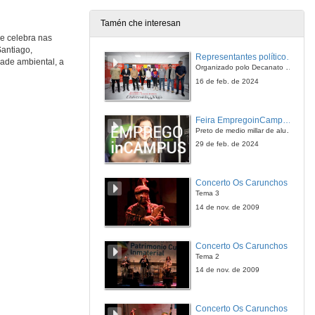
13 de xan. de 2022
Tamén che interesan
se celebra nas
The Liminal and the Disembodied in Carmen Maria Machado’s ‘Real Women Have Bodies'
Santiago,
Conference
Representantes políticos debaten sobre educación e xuventude no campus de Pontevedra
dade ambiental, a
13 de xan. de 2022
Organizado polo Decanato e a Delegación de Alumnado de Dirección e Xestión Pública e coa participación de candidatos de PP, BNG, PSOE, Sumar e Podemos
16 de feb. de 2024
Feira EmpregoinCampus Vigo 2024
Preto de medio millar de alumnas e alumnos buscan coñecer máis de preto as oportunidades que lles achegan as arredor de medio cento de empresas que participan na edición viguesa da feira. Xunto coa visita aos stands, durante a feria desenvólvense varias actividades complementarias, como obradoiros, conversas, mesas redondas ou o pasaporte de empregabilidade, un espazo no que poderán recibir asesoramento sobre o seu CV.
29 de feb. de 2024
Concerto Os Carunchos
Tema 3
14 de nov. de 2009
Concerto Os Carunchos
Tema 2
14 de nov. de 2009
Concerto Os Carunchos