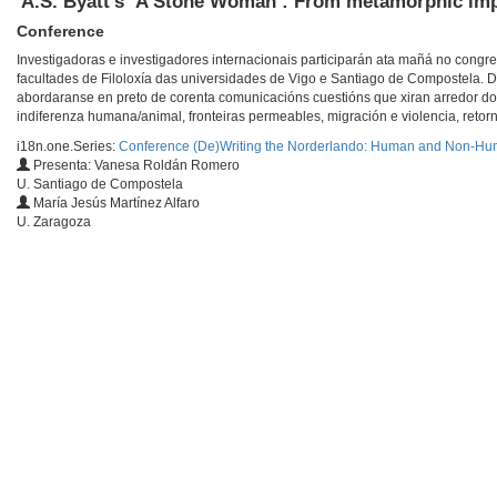
'A.S. Byatt’s ‘A Stone Woman’: From metamorphic imp
Conference
Investigadoras e investigadores internacionais participarán ata mañá no congr
facultades de Filoloxía das universidades de Vigo e Santiago de Compostela. 
abordaranse en preto de corenta comunicacións cuestións que xiran arredor dos
indiferenza humana/animal, fronteiras permeables, migración e violencia, reto
i18n.one.Series:
Conference (De)Writing the Norderlando: Human and Non-Huma
Presenta: Vanesa Roldán Romero
U. Santiago de Compostela
María Jesús Martínez Alfaro
U. Zaragoza