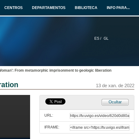
13 de xan. de 2022
CENTROS
DEPARTAMENTOS
BIBLIOTECA
INFO PARA...
Embodiment through Site-specific Digital Narratives: A Liminal Experience
Conference
13 de xan. de 2022
ES /
GL
Liminality and Transition in the Development of African American Heroic Lore
Conference
13 de xan. de 2022
 Woman’: From metamorphic imprisonment to geologic liberation
Mutupo and Zimbabwean Indigenous cosmologies: The non-human as thread and extension in the fabric of social relations
Conference
ration
13 de xan. de 2022
13 de xan. de 2022
(Des)Connections, Fragmentation and Relationality in Linda Grant’s A Stranger City (2019): A Brexit Narrative
Ocultar
Conference
13 de xan. de 2022
URL:
IFRAME:
Challenging the Perception of Refugees in the UK: Refugee Council, Transcultural Identities and Personal Narratives
Conference