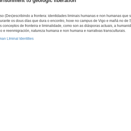
risonment to geologic liberation
eso (Des)escribindo a frontera: identidades liminais humanas e non humanas que 
Durante os dous días que dura o encontro, hoxe no campus de Vigo e mañá no de 
 conceptos de fronteira e liminalidade, como son as diásporas actuais, a humani
rno e reenmigración, natureza humana e non humana e narrativas transculturais.
n LIminal Identities