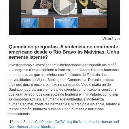
Visto
1
vez
Quenda de preguntas. A violencia no continente
americano desde o Río Bravo ás Malvinas. Unha
semente latente?
Investigadoras e investigadores internacionais participarán ata mañá
no congreso (Des)escribindo a frontera: identidades liminais humanas
e non humanas que se celebra nas facultades de Filoloxía das
universidades de Vigo e Santiago de Compostela. Durante os dous
días que dura o encontro, hoxe no campus de Vigo e mañá no de
Santiago, abordaranse en preto de corenta comunicacións cuestións
que xiran arredor dos conceptos de fronteira e liminalidade, como son
as diásporas actuais, a humanidade ambiental, a indiferenza
humana/animal, fronteiras permeables, migración e violencia, retorno e
reenmigración, natureza humana e non humana e narrativas
transculturais.
i18n.one.Series:
Conference (De)Writing the Norderlando: Human and
Non-Human LIminal Identities