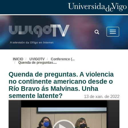
TOGGLE
Toggle
SEARCH
navigatio
A televisión da UVigo en Internet
INICIO
UVIGOTV
Conference (
...
Quenda de preguntas.
...
Quenda de preguntas. A violencia
no continente americano desde o
Río Bravo ás Malvinas. Unha
semente latente?
13 de xan. de 2022