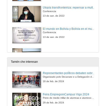
Utopía transfronteiriza: repensar a multiculturalidad a través de Gloria Anzaldúa
Conferencia
13 de xan. de 2022
El mundo en Bolivia y Bolivia en el mundo: del posnacionalismo mediático a la metáfora americanista en la obra de Edmundo Paz Soldán
Conferencia
13 de xan. de 2022
13 de xan. de 2022
Tamén che interesan
Presentation of the book: A different Eden
Representantes políticos debaten sobre educación e xuventude no campus de Pontevedra
Conferencia
Organizado polo Decanato e a Delegación de Alumnado de Dirección e Xestión Pública e coa participación de candidatos de PP, BNG, PSOE, Sumar e Podemos
13 de xan. de 2022
16 de feb. de 2024
Devir animal, devir máquina: corpos trans*, erotismo e axencia en catro relatos galegos de ciencia ficción
Feira EmpregoinCampus Vigo 2024
Conferencia
Preto de medio millar de alumnas e alumnos buscan coñecer máis de preto as oportunidades que lles achegan as arredor de medio cento de empresas que participan na edición viguesa da feira. Xunto coa visita aos stands, durante a feria desenvólvense varias actividades complementarias, como obradoiros, conversas, mesas redondas ou o pasaporte de empregabilidade, un espazo no que poderán recibir asesoramento sobre o seu CV.
13 de xan. de 2022
29 de feb. de 2024