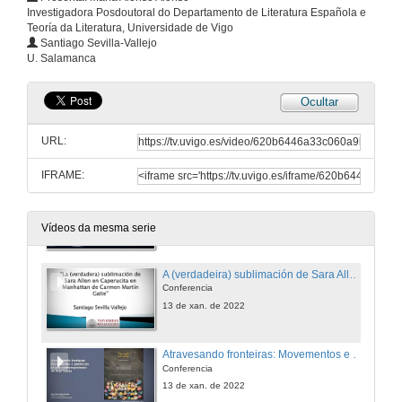
Investigadora Posdoutoral do Departamento de Literatura Española e
Teoría da Literatura, Universidade de Vigo
As fronteiras e as súas literaturas: comparación da portuguesa e a española
Santiago Sevilla-Vallejo
Conferencia
U. Salamanca
13 de xan. de 2022
Ocultar
Devir animal e vexetal na obra de Claudia R. Sampaio
Conferencia
URL:
13 de xan. de 2022
IFRAME:
Editores galegos en América Latina
Mesa redonda
13 de xan. de 2022
Vídeos da mesma serie
A (verdadeira) sublimación de Sara Allen en Caperucita en Manhattan de Carmen Martín Gaite
Conferencia
13 de xan. de 2022
Atravesando fronteiras: Movementos e xestos na arte contemporánea de Bab Sebta
Conferencia
13 de xan. de 2022