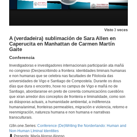
El mundo en Bolivia y Bolivia en el mundo: del posnacionalismo mediático a la metáfora americanista en la obra de Edmundo Paz Soldán
Conferencia
13 de xan. de 2022
Visto
3
veces
A (verdadeira) sublimación de Sara Allen en
Caperucita en Manhattan de Carmen Martín
Gaite
13 de xan. de 2022
Conferencia
Investigadoras e investigadores internacionais participarán ata mañá
Presentation of the book: A different Eden
no congreso (Des)escribindo a frontera: identidades liminais humanas
Conferencia
e non humanas que se celebra nas facultades de Filoloxía das
13 de xan. de 2022
universidades de Vigo e Santiago de Compostela. Durante os dous
días que dura o encontro, hoxe no campus de Vigo e mañá no de
Santiago, abordaranse en preto de corenta comunicacións cuestións
Devir animal, devir máquina: corpos trans*, erotismo e axencia en catro relatos galegos de ciencia ficción
que xiran arredor dos conceptos de fronteira e liminalidade, como son
Conferencia
as diásporas actuais, a humanidade ambiental, a indiferenza
13 de xan. de 2022
humana/animal, fronteiras permeables, migración e violencia, retorno e
reenmigración, natureza humana e non humana e narrativas
transculturais.
A denuncia da precariedade e inestabilidade laboral nas narrativas das diásporas recentes desde Galicia e Portugal
i18n.one.Series:
Conference (De)Writing the Norderlando: Human and
Conferencia
Non-Human LIminal Identities
13 de xan. de 2022
Presenta: María Alonso Alonso