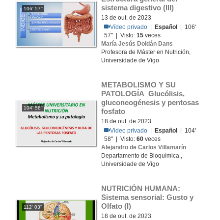
sistema digestivo (III)
106' 57''
13 de out. de 2023
Vídeo privado
|
Español
| 106'
57'' | Visto:
15
veces
María Jesús Doldán Dans
Profesora de Máster en Nutrición,
Universidade de Vigo
METABOLISMO Y SU 
PATOLOGÍA Glucólisis, 
gluconeogénesis y pentosas 
104' 58''
fosfato
18 de out. de 2023
Vídeo privado
|
Español
| 104'
58'' | Visto:
60
veces
Alejandro de Carlos Villamarín
Departamento de Bioquímica.,
Universidade de Vigo
NUTRICIÓN HUMANA: 
Sistema sensorial: Gusto y 
Olfato (I)
112' 03''
18 de out. de 2023