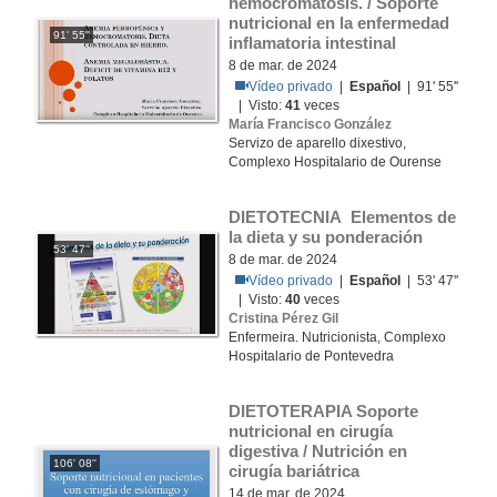
hemocromatosis. / Soporte 
nutricional en la enfermedad 
91' 55''
inflamatoria intestinal
8 de mar. de 2024
Vídeo privado
|
Español
| 91' 55''
| Visto:
41
veces
María Francisco González
Servizo de aparello dixestivo,
Complexo Hospitalario de Ourense
DIETOTECNIA Elementos de 
la dieta y su ponderación
53' 47''
8 de mar. de 2024
Vídeo privado
|
Español
| 53' 47''
| Visto:
40
veces
Cristina Pérez Gil
Enfermeira. Nutricionista, Complexo
Hospitalario de Pontevedra
DIETOTERAPIA Soporte 
nutricional en cirugía 
digestiva / Nutrición en 
106' 08''
cirugía bariátrica
14 de mar. de 2024