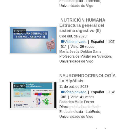
Endocrinoloxía - LabEndo,
Universidade de Vigo
 NUTRICIÓN HUMANA 
Estructura general del 
sistema digestivo (II)
105' 51''
6 de out. de 2023
Vídeo privado
|
Español
| 105'
51'' | Visto:
26
veces
María Jesús Doldán Dans
Profesora de Máster en Nutrición,
Universidade de Vigo
NEUROENDOCRINOLOGÍA 
La Hipófisis
114' 38''
11 de out. de 2023
Vídeo privado
|
Español
| 114'
38'' | Visto:
41
veces
Federico Mallo Ferrer
Director do Laboratorio de
Endocrinoloxía - LabEndo,
Universidade de Vigo