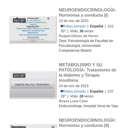
NEUROENDOCRINOLOGÍA: 
Hormonas y conducta (I)
101' 30''
23 de nov. de 2023
Vídeo privado
|
Español
| 101'
30'' | Visto:
38
veces
Raquel Gómez de Heras
Dept. Psicobiología de Facultad de
Psicobiología, Universidad
Complutense Madrid
METABOLISMO Y SU 
PATOLOGÍA: Tratamiento de 
la diabetes y Terapia 
115' 28''
insulínica
24 de nov. de 2023
Vídeo privado
|
Español
| 115'
28'' | Visto:
28
veces
Reyes Luna Cano
Endocrinóloga, Hospital Xeral de Vigo
NEUROENDOCRINOLOGÍA: 
Hormonas y conducta (II)