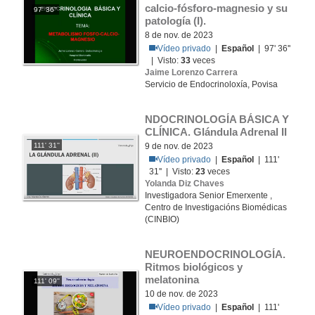
calcio-fósforo-magnesio y su 
97' 36''
patología (I).
8 de nov. de 2023
Vídeo privado
|
Español
| 97' 36''
| Visto:
33
veces
Jaime Lorenzo Carrera
Servicio de Endocrinoloxía, Povisa
NDOCRINOLOGÍA BÁSICA Y 
CLÍNICA. Glándula Adrenal II
111' 31''
9 de nov. de 2023
Vídeo privado
|
Español
| 111'
31'' | Visto:
23
veces
Yolanda Diz Chaves
Investigadora Senior Emerxente ,
Centro de Investigacións Biomédicas
(CINBIO)
NEUROENDOCRINOLOGÍA. 
Ritmos biológicos y 
melatonina
111' 09''
10 de nov. de 2023
Vídeo privado
|
Español
| 111'