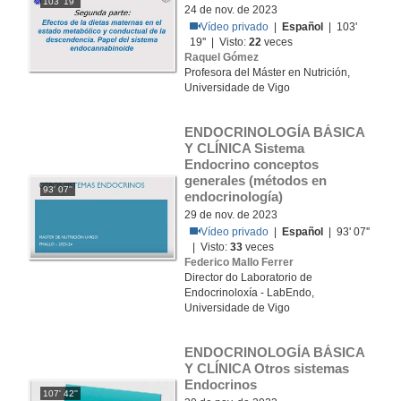
103' 19''
24 de nov. de 2023
Vídeo privado
|
Español
| 103'
19'' | Visto:
22
veces
Raquel Gómez
Profesora del Máster en Nutrición,
Universidade de Vigo
ENDOCRINOLOGÍA BÁSICA 
Y CLÍNICA Sistema 
Endocrino conceptos 
generales (métodos en 
93' 07''
endocrinología)
29 de nov. de 2023
Vídeo privado
|
Español
| 93' 07''
| Visto:
33
veces
Federico Mallo Ferrer
Director do Laboratorio de
Endocrinoloxía - LabEndo,
Universidade de Vigo
ENDOCRINOLOGÍA BÁSICA 
Y CLÍNICA Otros sistemas 
Endocrinos
107' 42''