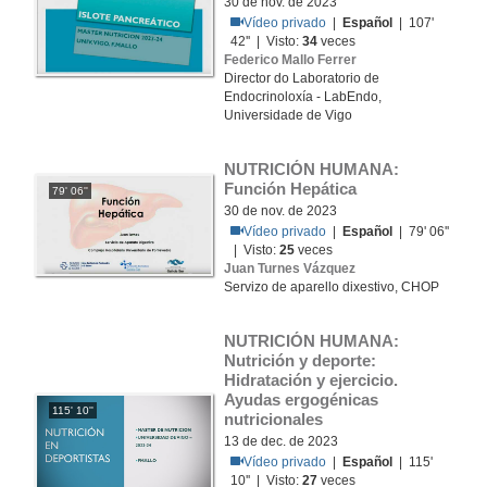
30 de nov. de 2023
Vídeo privado
|
Español
| 107'
42'' | Visto:
34
veces
Federico Mallo Ferrer
Director do Laboratorio de
Endocrinoloxía - LabEndo,
Universidade de Vigo
NUTRICIÓN HUMANA: 
Función Hepática
79' 06''
30 de nov. de 2023
Vídeo privado
|
Español
| 79' 06''
| Visto:
25
veces
Juan Turnes Vázquez
Servizo de aparello dixestivo, CHOP
NUTRICIÓN HUMANA:  
Nutrición y deporte: 
Hidratación y ejercicio. 
Ayudas ergogénicas 
115' 10''
nutricionales
13 de dec. de 2023
Vídeo privado
|
Español
| 115'
10'' | Visto:
27
veces