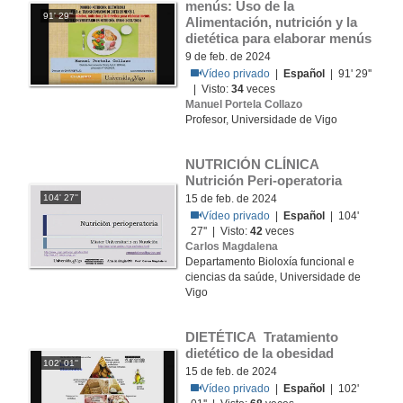
menús: Uso de la 
91' 29''
Alimentación, nutrición y la 
dietética para elaborar menús
9 de feb. de 2024
Vídeo privado
|
Español
| 91' 29''
| Visto:
34
veces
Manuel Portela Collazo
Profesor, Universidade de Vigo
NUTRICIÓN CLÍNICA 
Nutrición Peri-operatoria
104' 27''
15 de feb. de 2024
Vídeo privado
|
Español
| 104'
27'' | Visto:
42
veces
Carlos Magdalena
Departamento Bioloxía funcional e
ciencias da saúde, Universidade de
Vigo
DIETÉTICA Tratamiento 
dietético de la obesidad
102' 01''
15 de feb. de 2024
Vídeo privado
|
Español
| 102'