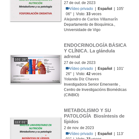
27 de out. de 2023
Vídeo privado
|
Español
| 105'
06'' | Visto:
33
veces
Alejandro de Carlos Villamarín
Departamento de Bioquímica.,
Universidade de Vigo
ENDOCRINOLOGÍA BÁSICA 
Y CLÍNICA. La glándula 
adrenal
101' 26''
27 de out. de 2023
Vídeo privado
|
Español
| 101'
26'' | Visto:
42
veces
Yolanda Diz Chaves
Investigadora Senior Emerxente ,
Centro de Investigacións Biomédicas
(CINBIO)
METABOLISMO Y SU 
PATOLOGÍA Biosíntesis de 
lípidos
113' 01''
2 de nov. de 2023
Vídeo privado
|
Español
| 113'