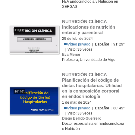
FEA Endocrinología y Nutrición en
SERGAS
NUTRICIÓN CLÍNICA 
Indicaciones de nutrición 
91' 29''
enteral y parenteral
29 de feb. de 2024
Vídeo privado
|
Español
| 91' 29''
| Visto:
35
veces
Eva Menor
Profesora, Universidade de Vigo
NUTRICIÓN CLÍNICA 
Planificación del código de 
dietas hospitalarias. Utilidad 
en la composición corporal 
80' 49''
en endocrinología
1 de mar. de 2024
Vídeo privado
|
Español
| 80' 49''
| Visto:
33
veces
Diego Bellido Guerrero
Doctor especialista en Endocrinoloxía
e Nutrición