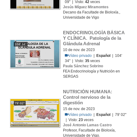
09'' | Visto:
42
veces
Jesús Míguez Miramontes
Decano da Facultade de Bioloxía.,
Universidade de Vigo
ENDOCRINOLOGÍA BÁSICA 
Y CLÍNICA. Patología de la 
Glándula Adrenal
104' 34''
10 de nov. de 2023
Vídeo privado
|
Español
| 104'
34'' | Visto:
35
veces
Paula Sánchez Sobrino
FEA Endocrinología y Nutrición en
SERGAS
NUTRICIÓN HUMANA: 
Control nervioso de la 
digestión
79' 02''
15 de nov. de 2023
Vídeo privado
|
Español
| 79' 02''
| Visto:
23
veces
José Antonio Lamas Castro
Profesor, Facultade de Bioloxía,
Universidade de Vigo.