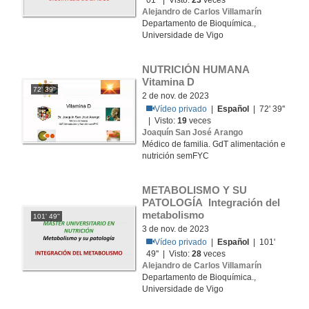
01'' | Visto:
23
veces
Alejandro de Carlos Villamarín
Departamento de Bioquímica.,
Universidade de Vigo
NUTRICIÓN HUMANA 
Vitamina D
72' 39''
2 de nov. de 2023
Vídeo privado
|
Español
| 72' 39''
| Visto:
19
veces
Joaquín San José Arango
Médico de familia. GdT alimentación e
nutrición semFYC
METABOLISMO Y SU 
PATOLOGÍA Integración del 
metabolismo
101' 49''
3 de nov. de 2023
Vídeo privado
|
Español
| 101'
49'' | Visto:
28
veces
Alejandro de Carlos Villamarín
Departamento de Bioquímica.,
Universidade de Vigo