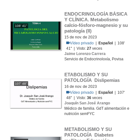
ENDOCRINOLOGÍA BÁSICA 
Y CLÍNICA. Metabolismo 
calcio-fósforo-magnesio y su 
108' 41''
patología (II)
15 de nov. de 2023
Vídeo privado
|
Español
| 108'
41'' | Visto:
27
veces
Jaime Lorenzo Carrera
Servicio de Endocrinoloxía, Povisa
ETABOLISMO Y SU 
PATOLOGÍA Dislipemias
107' 48''
16 de nov. de 2023
Vídeo privado
|
Español
| 107'
48'' | Visto:
36
veces
Joaquín San José Arango
Médico de familia. GdT alimentación e
nutrición semFYC
METABOLISMO Y SU 
PATOLOGÍA Diabetes 