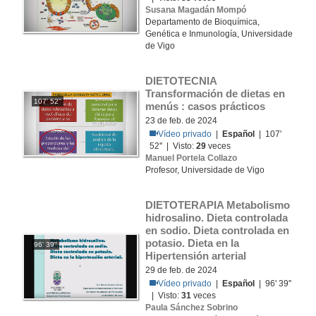
Susana Magadán Mompó
Departamento de Bioquímica,
Genética e Inmunología, Universidade
de Vigo
DIETOTECNIA 
Transformación de dietas en 
107' 52''
menús : casos prácticos
23 de feb. de 2024
Vídeo privado
|
Español
| 107'
52'' | Visto:
29
veces
Manuel Portela Collazo
Profesor, Universidade de Vigo
DIETOTERAPIA Metabolismo 
hidrosalino. Dieta controlada 
en sodio. Dieta controlada en 
potasio. Dieta en la 
96' 39''
Hipertensión arterial
29 de feb. de 2024
Vídeo privado
|
Español
| 96' 39''
| Visto:
31
veces
Paula Sánchez Sobrino