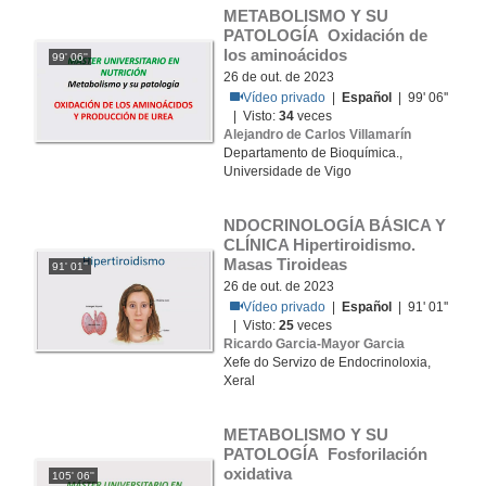
METABOLISMO Y SU 
PATOLOGÍA Oxidación de 
los aminoácidos
99' 06''
26 de out. de 2023
Vídeo privado
|
Español
| 99' 06''
| Visto:
34
veces
Alejandro de Carlos Villamarín
Departamento de Bioquímica.,
Universidade de Vigo
NDOCRINOLOGÍA BÁSICA Y 
CLÍNICA Hipertiroidismo. 
Masas Tiroideas
91' 01''
26 de out. de 2023
Vídeo privado
|
Español
| 91' 01''
| Visto:
25
veces
Ricardo Garcia-Mayor Garcia
Xefe do Servizo de Endocrinoloxia,
Xeral
METABOLISMO Y SU 
PATOLOGÍA Fosforilación 
oxidativa
105' 06''