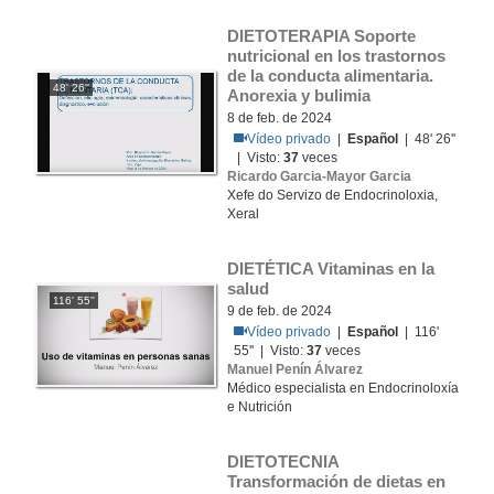
DIETOTERAPIA Soporte 
nutricional en los trastornos 
de la conducta alimentaria. 
48' 26''
Anorexia y bulimia
8 de feb. de 2024
Vídeo privado
|
Español
| 48' 26''
| Visto:
37
veces
Ricardo Garcia-Mayor Garcia
Xefe do Servizo de Endocrinoloxia,
Xeral
DIETÉTICA Vitaminas en la 
salud
116' 55''
9 de feb. de 2024
Vídeo privado
|
Español
| 116'
55'' | Visto:
37
veces
Manuel Penín Álvarez
Médico especialista en Endocrinoloxía
e Nutrición
DIETOTECNIA 
Transformación de dietas en 