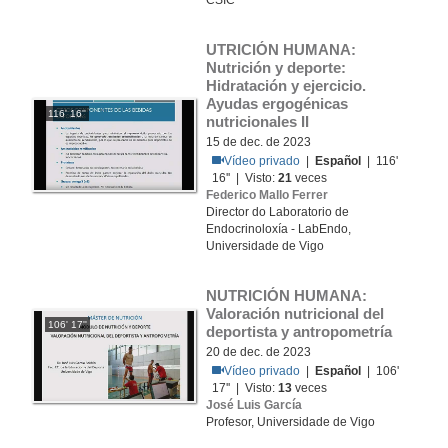
CSIC
UTRICIÓN HUMANA:  
Nutrición y deporte: 
Hidratación y ejercicio. 
Ayudas ergogénicas 
116' 16''
nutricionales II
15 de dec. de 2023
Vídeo privado
|
Español
| 116'
16'' | Visto:
21
veces
Federico Mallo Ferrer
Director do Laboratorio de
Endocrinoloxía - LabEndo,
Universidade de Vigo
NUTRICIÓN HUMANA:  
Valoración nutricional del 
106' 17''
deportista y antropometría
20 de dec. de 2023
Vídeo privado
|
Español
| 106'
17'' | Visto:
13
veces
José Luis García
Profesor, Universidade de Vigo