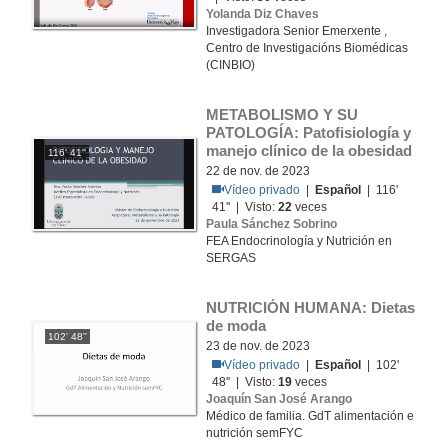
Yolanda Diz Chaves
Investigadora Senior Emerxente ,
Centro de Investigacións Biomédicas
(CINBIO)
METABOLISMO Y SU 
PATOLOGÍA: Patofisiología y 
manejo clínico de la obesidad
116' 41''
22 de nov. de 2023
Vídeo privado
|
Español
| 116'
41'' | Visto:
22
veces
Paula Sánchez Sobrino
FEA Endocrinología y Nutrición en
SERGAS
NUTRICIÓN HUMANA: Dietas 
de moda
102' 48''
23 de nov. de 2023
Vídeo privado
|
Español
| 102'
48'' | Visto:
19
veces
Joaquín San José Arango
Médico de familia. GdT alimentación e
nutrición semFYC