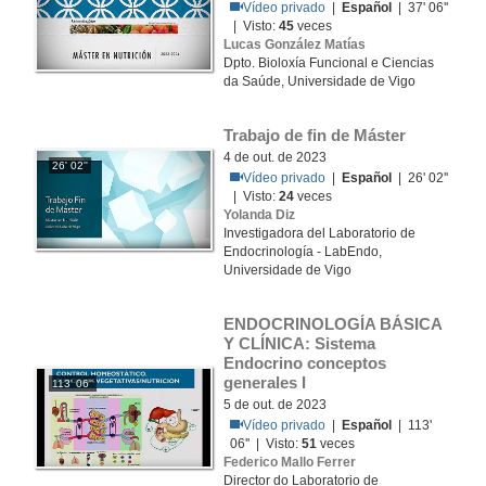
Vídeo privado
|
Español
| 37' 06''
| Visto:
45
veces
Lucas González Matías
Dpto. Bioloxía Funcional e Ciencias
da Saúde, Universidade de Vigo
Trabajo de fin de Máster
4 de out. de 2023
26' 02''
Vídeo privado
|
Español
| 26' 02''
| Visto:
24
veces
Yolanda Diz
Investigadora del Laboratorio de
Endocrinología - LabEndo,
Universidade de Vigo
ENDOCRINOLOGÍA BÁSICA 
Y CLÍNICA: Sistema 
Endocrino conceptos 
generales I
113' 06''
5 de out. de 2023
Vídeo privado
|
Español
| 113'
06'' | Visto:
51
veces
Federico Mallo Ferrer
Director do Laboratorio de