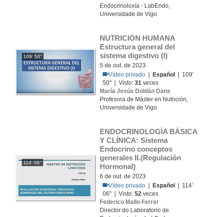
Endocrinoloxía - LabEndo,
Universidade de Vigo
NUTRICIÓN HUMANA 
Estructura general del 
sistema digestivo (I)
109' 50''
5 de out. de 2023
Vídeo privado
|
Español
| 109'
50'' | Visto:
31
veces
María Jesús Doldán Dans
Profesora de Máster en Nutrición,
Universidade de Vigo
ENDOCRINOLOGÍA BÁSICA 
Y CLÍNICA: Sistema 
Endocrino conceptos 
generales II.(Regulación 
114' 06''
Hormonal)
6 de out. de 2023
Vídeo privado
|
Español
| 114'
06'' | Visto:
52
veces
Federico Mallo Ferrer
Director do Laboratorio de