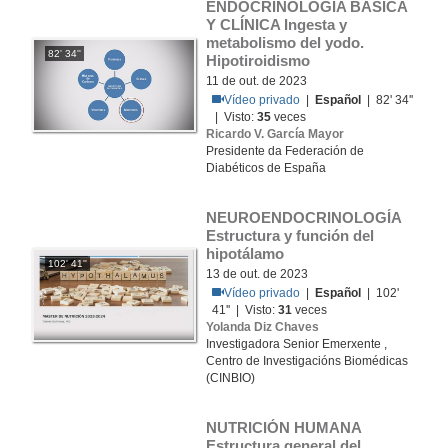
ENDOCRINOLOGÍA BÁSICA 
Y CLÍNICA Ingesta y 
metabolismo del yodo. 
82' 34''
Hipotiroidismo
11 de out. de 2023
Vídeo privado
|
Español
| 82' 34''
| Visto:
35
veces
Ricardo V. García Mayor
Presidente da Federación de
Diabéticos de España
NEUROENDOCRINOLOGÍA 
Estructura y función del 
hipotálamo
102' 41''
13 de out. de 2023
Vídeo privado
|
Español
| 102'
41'' | Visto:
31
veces
Yolanda Diz Chaves
Investigadora Senior Emerxente ,
Centro de Investigacións Biomédicas
(CINBIO)
NUTRICIÓN HUMANA 
Estructura general del 