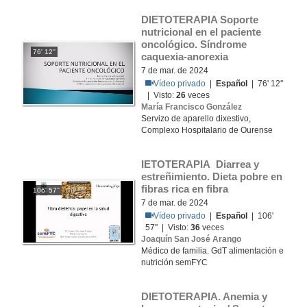
DIETOTERAPIA Soporte 
nutricional en el paciente 
oncológico. Síndrome 
76' 12''
caquexia-anorexia
7 de mar. de 2024
Vídeo privado
|
Español
| 76' 12''
| Visto:
26
veces
María Francisco González
Servizo de aparello dixestivo,
Complexo Hospitalario de Ourense
IETOTERAPIA Diarrea y 
estreñimiento. Dieta pobre en 
fibras rica en fibra
106' 57''
7 de mar. de 2024
Vídeo privado
|
Español
| 106'
57'' | Visto:
36
veces
Joaquín San José Arango
Médico de familia. GdT alimentación e
nutrición semFYC
DIETOTERAPIA. Anemia y 