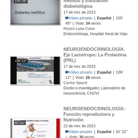
mellitus y Educación 
105' 48''
diabetológica
17 de nov. de 2023
Vídeo privado
|
Español
| 105'
48'' | Visto:
34
veces
Reyes Luna Cano
Endocrinóloga, Hospital Xeral de Vigo
NEUROENDOCRINOLOGÍA. 
Eje Lactotropo: La Prolactina 
(PRL)
109' 12''
17 de nov. de 2023
Vídeo privado
|
Español
| 109'
12'' | Visto:
26
veces
Carlos Spuch
Doctor e investigador, Laboratorio de
neurociencia, CHUVI
NEUROENDOCRINOLOGÍA: 
Función reproductora y 
Nutrición
92' 22''
22 de nov. de 2023
Vídeo privado
|
Español
| 92' 22''
| Visto:
30
veces