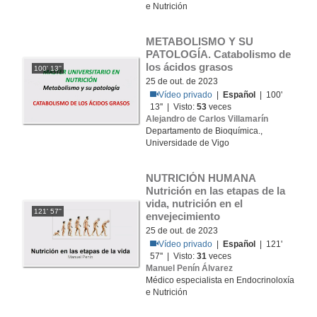
e Nutrición
METABOLISMO Y SU 
PATOLOGÍA. Catabolismo de 
los ácidos grasos
100' 13''
25 de out. de 2023
Vídeo privado
|
Español
| 100'
13'' | Visto:
53
veces
Alejandro de Carlos Villamarín
Departamento de Bioquímica.,
Universidade de Vigo
NUTRICIÓN HUMANA 
Nutrición en las etapas de la 
vida, nutrición en el 
121' 57''
envejecimiento
25 de out. de 2023
Vídeo privado
|
Español
| 121'
57'' | Visto:
31
veces
Manuel Penín Álvarez
Médico especialista en Endocrinoloxía
e Nutrición