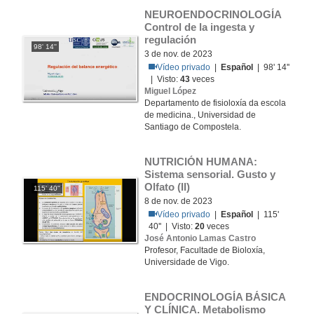
NEUROENDOCRINOLOGÍA 
Control de la ingesta y 
regulación
98' 14''
3 de nov. de 2023
Vídeo privado
|
Español
| 98' 14''
| Visto:
43
veces
Miguel López
Departamento de fisioloxía da escola
de medicina., Universidad de
Santiago de Compostela.
NUTRICIÓN HUMANA: 
Sistema sensorial. Gusto y 
Olfato (II)
115' 40''
8 de nov. de 2023
Vídeo privado
|
Español
| 115'
40'' | Visto:
20
veces
José Antonio Lamas Castro
Profesor, Facultade de Bioloxía,
Universidade de Vigo.
ENDOCRINOLOGÍA BÁSICA 
Y CLÍNICA. Metabolismo 