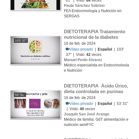
01'' | Visto:
68
veces
Paula Sánchez Sobrino
FEA Endocrinología y Nutrición en
SERGAS
DIETOTERAPIA Tratamiento 
nutricional de la diabetes
103' 37''
16 de feb. de 2024
Vídeo privado
|
Español
| 103'
37'' | Visto:
42
veces
Manuel Penín Álvarez
Médico especialista en Endocrinoloxía
e Nutrición
DIETOTERAPIA Ácido Úrico, 
dieta controlada en purinas
53' 31''
16 de feb. de 2024
Vídeo privado
|
Español
| 53' 31''
| Visto:
40
veces
Joaquín San José Arango
Médico de familia. GdT alimentación e
nutrición semFYC