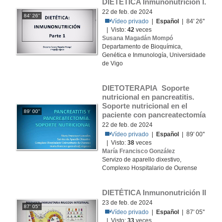
DIETÉTICA Inmunonutrición I.
22 de feb. de 2024
84' 26''
Vídeo privado
|
Español
| 84' 26''
| Visto:
42
veces
Susana Magadán Mompó
Departamento de Bioquímica,
Genética e Inmunología, Universidade
de Vigo
DIETOTERAPIA Soporte 
nutricional en pancreatitis. 
Soporte nutricional en el 
89' 00''
paciente con pancreatectomía
22 de feb. de 2024
Vídeo privado
|
Español
| 89' 00''
| Visto:
38
veces
María Francisco González
Servizo de aparello dixestivo,
Complexo Hospitalario de Ourense
DIETÉTICA Inmunonutrición II
23 de feb. de 2024
87' 05''
Vídeo privado
|
Español
| 87' 05''
| Visto:
33
veces