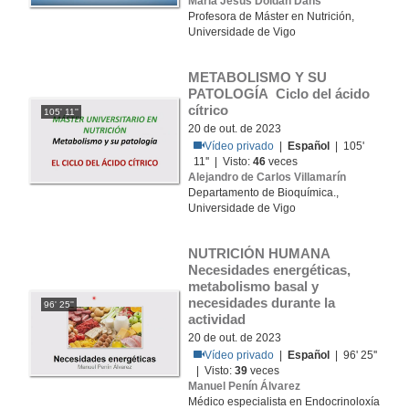
María Jesús Doldán Dans
Profesora de Máster en Nutrición,
Universidade de Vigo
METABOLISMO Y SU 
PATOLOGÍA Ciclo del ácido 
cítrico
105' 11''
20 de out. de 2023
Vídeo privado
|
Español
| 105'
11'' | Visto:
46
veces
Alejandro de Carlos Villamarín
Departamento de Bioquímica.,
Universidade de Vigo
NUTRICIÓN HUMANA 
Necesidades energéticas, 
metabolismo basal y 
necesidades durante la 
96' 25''
actividad
20 de out. de 2023
Vídeo privado
|
Español
| 96' 25''
| Visto:
39
veces
Manuel Penín Álvarez
Médico especialista en Endocrinoloxía