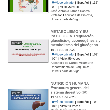
Vídeo privado
|
Español
| 112'
03'' | Visto:
23
veces
José Antonio Lamas Castro
Profesor, Facultade de Bioloxía,
Universidade de Vigo.
METABOLISMO Y SU 
PATOLOGÍA Regulación 
glucolisis-gluconeogénesis y 
108' 02''
metabolismo del glucógeno
19 de out. de 2023
Vídeo privado
|
Español
| 108'
02'' | Visto:
50
veces
Alejandro de Carlos Villamarín
Departamento de Bioquímica.,
Universidade de Vigo
NUTRICIÓN HUMANA 
Estructura general del 
sistema digestivo (IV)
108' 04''
19 de out. de 2023
Vídeo privado
|
Español
| 108'
04'' | Visto:
11
veces