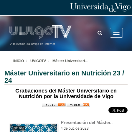
TOGGLE
Toggle
SEARCH
navigatio
A televisión da UVigo en Internet
INICIO
UVIGOTV
Máster Universitari
...
Máster Universitario en Nutrición 23 /
24
Grabaciones del Máster Universitario en
Nutrición por la Universidade de Vigo
Presentación del Máster..
4 de out. de 2023
37' 06''