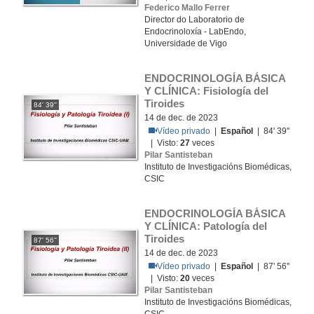
Federico Mallo Ferrer
Director do Laboratorio de
Endocrinoloxía - LabEndo,
Universidade de Vigo
ENDOCRINOLOGÍA BÁSICA 
Y CLÍNICA: Fisiología del 
Tiroides
84' 39''
14 de dec. de 2023
Vídeo privado
|
Español
| 84' 39''
| Visto:
27
veces
Pilar Santisteban
Instituto de Investigacións Biomédicas,
CSIC
ENDOCRINOLOGÍA BÁSICA 
Y CLÍNICA: Patología del 
Tiroides
87' 56''
14 de dec. de 2023
Vídeo privado
|
Español
| 87' 56''
| Visto:
20
veces
Pilar Santisteban
Instituto de Investigacións Biomédicas,