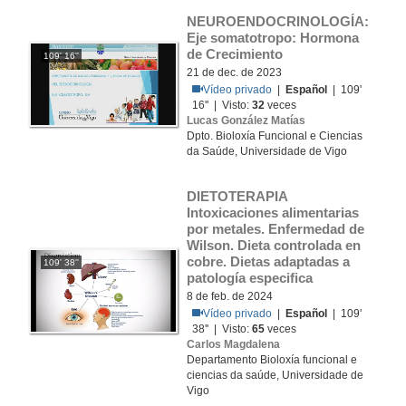
NEUROENDOCRINOLOGÍA: 
Eje somatotropo: Hormona 
de Crecimiento
109' 16''
21 de dec. de 2023
Vídeo privado
|
Español
| 109'
16'' | Visto:
32
veces
Lucas González Matías
Dpto. Bioloxía Funcional e Ciencias
da Saúde, Universidade de Vigo
DIETOTERAPIA 
Intoxicaciones alimentarias 
por metales. Enfermedad de 
Wilson. Dieta controlada en 
cobre. Dietas adaptadas a 
109' 38''
patología especifica
8 de feb. de 2024
Vídeo privado
|
Español
| 109'
38'' | Visto:
65
veces
Carlos Magdalena
Departamento Bioloxía funcional e
ciencias da saúde, Universidade de
Vigo