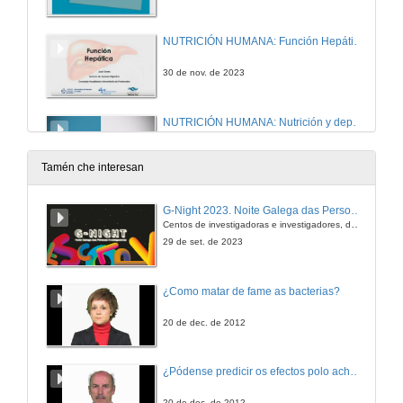
NUTRICIÓN HUMANA: Función Hepática
30 de nov. de 2023
NUTRICIÓN HUMANA: Nutrición y deporte: Hidratación y ejercicio. Ayudas ergogénicas nutricionales
13 de dec. de 2023
Tamén che interesan
ENDOCRINOLOGÍA BÁSICA Y CLÍNICA: Fisiología del Tiroides
G-Night 2023. Noite Galega das Persoas Investigadoras. Conciencias creativas
Centos de investigadoras e investigadores, decenas de actividades e sete cidades
14 de dec. de 2023
29 de set. de 2023
ENDOCRINOLOGÍA BÁSICA Y CLÍNICA: Patología del Tiroides
¿Como matar de fame as bacterias?
14 de dec. de 2023
20 de dec. de 2012
UTRICIÓN HUMANA: Nutrición y deporte: Hidratación y ejercicio. Ayudas ergogénicas nutricionales II
¿Pódense predicir os efectos polo achegamento á Terra dos asteroides?
15 de dec. de 2023
20 de dec. de 2012