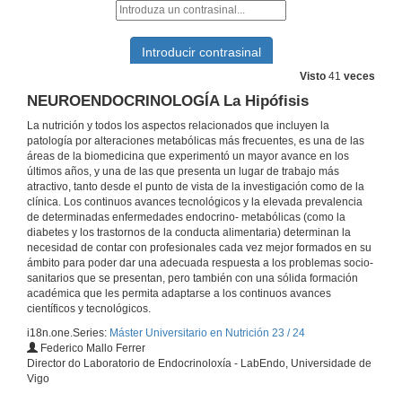
Visto
41
veces
NEUROENDOCRINOLOGÍA La Hipófisis
Presentación del Máster..
La nutrición y todos los aspectos relacionados que incluyen la
patología por alteraciones metabólicas más frecuentes, es una de las
4 de out. de 2023
áreas de la biomedicina que experimentó un mayor avance en los
últimos años, y una de las que presenta un lugar de trabajo más
atractivo, tanto desde el punto de vista de la investigación como de la
Trabajo de fin de Máster
clínica. Los continuos avances tecnológicos y la elevada prevalencia
de determinadas enfermedades endocrino- metabólicas (como la
4 de out. de 2023
diabetes y los trastornos de la conducta alimentaria) determinan la
necesidad de contar con profesionales cada vez mejor formados en su
ámbito para poder dar una adecuada respuesta a los problemas socio-
ENDOCRINOLOGÍA BÁSICA Y CLÍNICA: Sistema Endocrino conceptos generales I
sanitarios que se presentan, pero también con una sólida formación
académica que les permita adaptarse a los continuos avances
5 de out. de 2023
científicos y tecnológicos.
i18n.one.Series:
Máster Universitario en Nutrición 23 / 24
Federico Mallo Ferrer
NUTRICIÓN HUMANA Estructura general del sistema digestivo (I)
Director do Laboratorio de Endocrinoloxía - LabEndo, Universidade de
Vigo
5 de out. de 2023