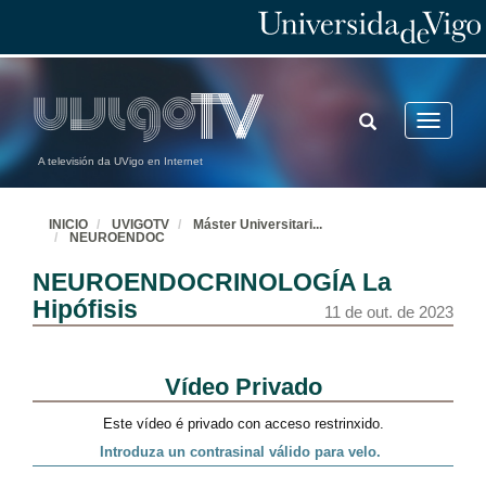
TOGGLE
Toggle
SEARCH
navigatio
A televisión da UVigo en Internet
INICIO
UVIGOTV
Máster Universitari
...
NEUROENDOC
NEUROENDOCRINOLOGÍA La
Hipófisis
11 de out. de 2023