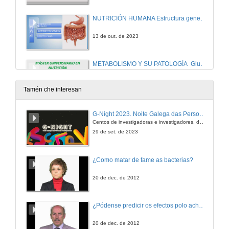
NUTRICIÓN HUMANA Estructura general del sistema digestivo (III)
13 de out. de 2023
METABOLISMO Y SU PATOLOGÍA Glucólisis, gluconeogénesis y pentosas fosfato
18 de out. de 2023
Tamén che interesan
NUTRICIÓN HUMANA: Sistema sensorial: Gusto y Olfato (I)
G-Night 2023. Noite Galega das Persoas Investigadoras. Conciencias creativas
Centos de investigadoras e investigadores, decenas de actividades e sete cidades
18 de out. de 2023
29 de set. de 2023
METABOLISMO Y SU PATOLOGÍA Regulación glucolisis-gluconeogénesis y metabolismo del glucógeno
¿Como matar de fame as bacterias?
19 de out. de 2023
20 de dec. de 2012
NUTRICIÓN HUMANA Estructura general del sistema digestivo (IV)
¿Pódense predicir os efectos polo achegamento á Terra dos asteroides?
19 de out. de 2023
20 de dec. de 2012