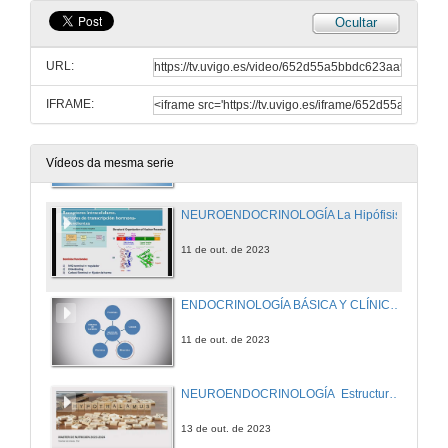
Ocultar
ENDOCRINOLOGÍA BÁSICA Y CLÍNICA: Sistema Endocrino conceptos generales II.(Regulación Hormonal)
URL:
6 de out. de 2023
IFRAME:
NUTRICIÓN HUMANA Estructura general del sistema digestivo (II)
6 de out. de 2023
Vídeos da mesma serie
NEUROENDOCRINOLOGÍA La Hipófisis
11 de out. de 2023
ENDOCRINOLOGÍA BÁSICA Y CLÍNICA Ingesta y metabolismo del yodo. Hipotiroidismo
11 de out. de 2023
NEUROENDOCRINOLOGÍA Estructura y función del hipotálamo
13 de out. de 2023