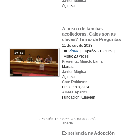
Javier Múgica
Agintzari
A busca de familias 
acolledoras. Cales son as 
claves? Turno de Preguntas
11 de out. de 2023
Vídeo
|
Español
(16' 21'') |
16' 21''
Visto:
23
veces
Presenta: Manolo Lama
Manaia
Javier Múgica
Agintzari
Cate Robinson
Presidenta, AFAC
Ainara Aparici
Fundación Kumelén
3º Sesión: Perspectivas da adopción
aberta
Experiencia na Adopción 