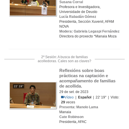
Susana Corral
Profesora e Investigadora,
Universidade de Deusto
Lucía Rabadán Gómez
Presidenta, Sección Xuvenil, AFAM
NOVA
Modera: Gabriela Legaspi Fernández
Directora do proxecto *Manaia Moza
2º Sesión: A busca de familias
acolledoras. Cales son as claves?
Reflexións sobre boas 
prácticas na captación e 
acompañamento de familias 
de acollida.
22' 19''
29 de set. de 2023
Vídeo
|
Español
| 22' 19'' | Visto:
29
veces
Presenta: Manolo Lama
Manaia
Cate Robinson
Presidenta, AFAC