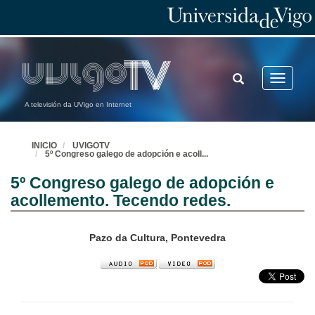
TOGGLE
Toggle
SEARCH
navigatio
A televisión da UVigo en Internet
INICIO
UVIGOTV
5º Congreso galego de adopción e acoll
...
5º Congreso galego de adopción e
acollemento. Tecendo redes.
Pazo da Cultura, Pontevedra