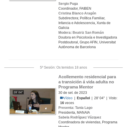
Sergio Puga
Coordinador, FAIBEN
Cristina Blanco Aragón
Subdirectora; Política Familiar,
Infancia e Adolescencia, Xunta de
Galicia
Modera: Beatriz San Román
Doutora en Psicoloxía e Investigadora
Postdoutoral, Grupo AFIN, Universitat
Autònoma de Barcelona
5º Sesión: Os temidos 18 anos
Acollemento residencial para 
a transición á vida adulta no 
Programa Mentor
28' 04''
30 de set. de 2023
Vídeo
|
Español
| 28' 04'' | Visto:
16
veces
Presenta: Tania Lago
Presidenta, MANAIA
Sabela Rodríguez Vázquez
Coordinadora de viviendas, Programa