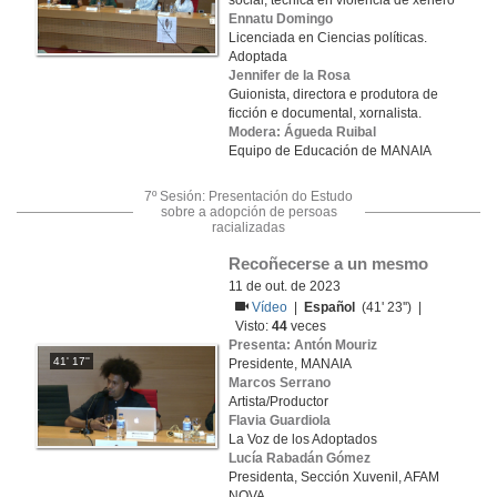
social, técnica en violencia de xénero
Ennatu Domingo
Licenciada en Ciencias políticas.
Adoptada
Jennifer de la Rosa
Guionista, directora e produtora de
ficción e documental, xornalista.
Modera: Águeda Ruibal
Equipo de Educación de MANAIA
7º Sesión: Presentación do Estudo
sobre a adopción de persoas
racializadas
Recoñecerse a un mesmo
11 de out. de 2023
Vídeo
|
Español
(41' 23'') |
Visto:
44
veces
Presenta: Antón Mouriz
41' 17''
Presidente, MANAIA
Marcos Serrano
Artista/Productor
Flavia Guardiola
La Voz de los Adoptados
Lucía Rabadán Gómez
Presidenta, Sección Xuvenil, AFAM
NOVA