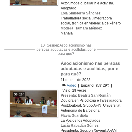
Actor, modelo, bailarín e activista.
Adoptado
Lola Sinisterra Sánchez
Traballadora social, integradora
social, técnica en violencia de xénero
Modera: Tamara Méndez
Manaia
10º Sesión: Asociacionismo nas
persoas adoptadas e acollidas, por e
para qué?
Asociacionismo nas persoas 
adoptadas e acollidas, por e 
para qué?
11 de out. de 2023
Vídeo
|
Español
(59' 29'') |
Visto:
19
veces
59' 29''
Presenta: Beatriz San Román
Doutora en Psicoloxía e Investigadora
Postdoutoral, Grupo AFIN, Universitat
Autònoma de Barcelona
Flavia Guardiola
La Voz de los Adoptados
Lucía Rabadán Gómez
Presidenta, Sección Xuvenil, AFAM