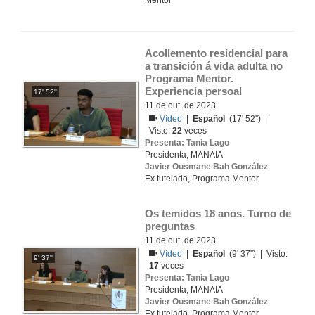
Mentor
Acollemento residencial para 
a transición á vida adulta no 
Programa Mentor. 
Experiencia persoal
17' 52''
11 de out. de 2023
Vídeo
|
Español
(17' 52'') |
Visto:
22
veces
Presenta: Tania Lago
Presidenta, MANAIA
Javier Ousmane Bah González
Ex tutelado, Programa Mentor
Os temidos 18 anos. Turno de 
preguntas
11 de out. de 2023
Vídeo
|
Español
(9' 37'') | Visto:
9' 37''
17
veces
Presenta: Tania Lago
Presidenta, MANAIA
Javier Ousmane Bah González
Ex tutelado, Programa Mentor