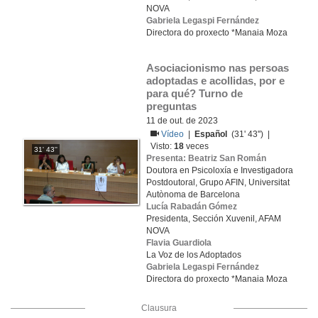
NOVA
Gabriela Legaspi Fernández
Directora do proxecto *Manaia Moza
Asociacionismo nas persoas 
adoptadas e acollidas, por e 
para qué? Turno de 
preguntas
11 de out. de 2023
Vídeo
|
Español
(31' 43'') |
Visto:
18
veces
31' 43''
Presenta: Beatriz San Román
Doutora en Psicoloxía e Investigadora
Postdoutoral, Grupo AFIN, Universitat
Autònoma de Barcelona
Lucía Rabadán Gómez
Presidenta, Sección Xuvenil, AFAM
NOVA
Flavia Guardiola
La Voz de los Adoptados
Gabriela Legaspi Fernández
Directora do proxecto *Manaia Moza
Clausura