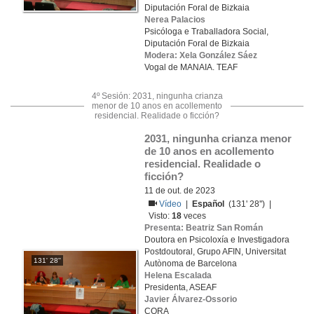
Diputación Foral de Bizkaia
Nerea Palacios
Psicóloga e Traballadora Social,
Diputación Foral de Bizkaia
Modera: Xela González Sáez
Vogal de MANAIA. TEAF
4º Sesión: 2031, ningunha crianza
menor de 10 anos en acollemento
residencial. Realidade o ficción?
2031, ningunha crianza menor 
de 10 anos en acollemento 
residencial. Realidade o 
ficción?
11 de out. de 2023
Vídeo
|
Español
(131' 28'') |
Visto:
18
veces
Presenta: Beatriz San Román
Doutora en Psicoloxía e Investigadora
Postdoutoral, Grupo AFIN, Universitat
131' 28''
Autònoma de Barcelona
Helena Escalada
Presidenta, ASEAF
Javier Álvarez-Ossorio
CORA