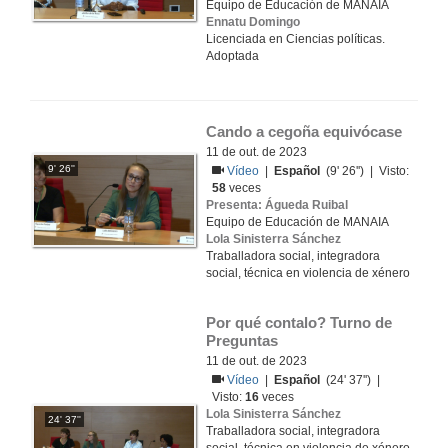
Equipo de Educación de MANAIA
Ennatu Domingo
Licenciada en Ciencias políticas.
Adoptada
Cando a cegoña equivócase
11 de out. de 2023
9' 26''
Vídeo
|
Español
(9' 26'') | Visto:
58
veces
Presenta: Águeda Ruibal
Equipo de Educación de MANAIA
Lola Sinisterra Sánchez
Traballadora social, integradora
social, técnica en violencia de xénero
Por qué contalo? Turno de 
Preguntas
11 de out. de 2023
Vídeo
|
Español
(24' 37'') |
Visto:
16
veces
Lola Sinisterra Sánchez
24' 37''
Traballadora social, integradora