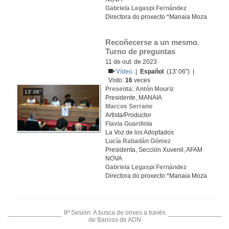
Gabriela Legaspi Fernández
Directora do proxecto *Manaia Moza
Recoñecerse a un mesmo. 
Turno de preguntas
11 de out. de 2023
Vídeo
|
Español
(13' 06'') |
Visto:
16
veces
Presenta: Antón Mouriz
13' 06''
Presidente, MANAIA
Marcos Serrano
Artista/Productor
Flavia Guardiola
La Voz de los Adoptados
Lucía Rabadán Gómez
Presidenta, Sección Xuvenil, AFAM
NOVA
Gabriela Legaspi Fernández
Directora do proxecto *Manaia Moza
8º Sesión: A busca de orixes a través
de Bancos de ADN