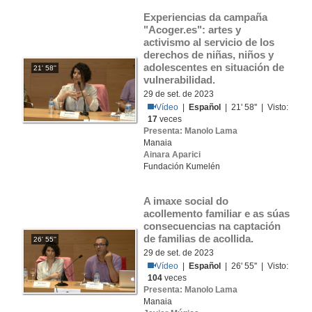
Experiencias da campaña 
"Acoger.es": artes y 
activismo al servicio de los 
derechos de niñas, niños y 
adolescentes en situación de 
21' 58''
vulnerabilidad.
29 de set. de 2023
Vídeo
|
Español
| 21' 58'' | Visto:
17
veces
Presenta: Manolo Lama
Manaia
Ainara Aparici
Fundación Kumelén
A imaxe social do 
acollemento familiar e as súas 
consecuencias na captación 
de familias de acollida.
26' 55''
29 de set. de 2023
Vídeo
|
Español
| 26' 55'' | Visto:
104
veces
Presenta: Manolo Lama
Manaia