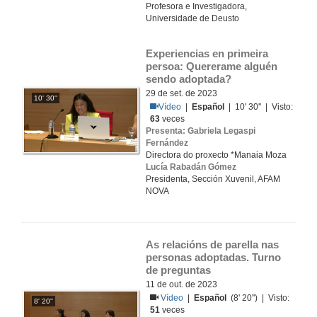
Profesora e Investigadora,
Universidade de Deusto
Experiencias en primeira 
persoa: Quererame alguén 
sendo adoptada?
29 de set. de 2023
10' 30''
Vídeo
|
Español
| 10' 30'' | Visto:
63
veces
Presenta: Gabriela Legaspi
Fernández
Directora do proxecto *Manaia Moza
Lucía Rabadán Gómez
Presidenta, Sección Xuvenil, AFAM
NOVA
As relacións de parella nas 
personas adoptadas. Turno 
de preguntas
11 de out. de 2023
Vídeo
|
Español
(8' 20'') | Visto:
8' 20''
51
veces