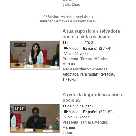
Julia Zhuo
9º Sesión: As redes sociais na
internet, ventaxes e desventaxes?
A túa suposición salvadora 
non é a miña realidade
11 de out. de 2023
25' 37''
Vídeo
|
Español
(25' 44'') |
Visto:
44
veces
Presenta: Tamara Méndez
Manaia
Alicia Martínez- Simancas
Adoptada transracial/interracial.
TikToker
A rede da imprudencia non é 
opcional
11 de out. de 2023
22' 18''
Vídeo
|
Español
(22' 18'') |
Visto:
26
veces
Presenta: Tamara Méndez
Manaia
Jason