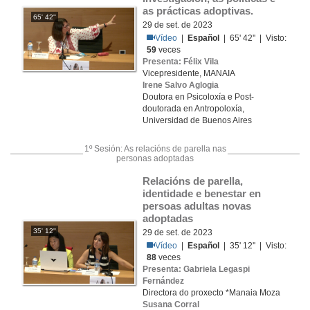
as prácticas adoptivas.
65' 42''
29 de set. de 2023
Vídeo
|
Español
| 65' 42'' | Visto:
59
veces
Presenta: Félix Vila
Vicepresidente, MANAIA
Irene Salvo Aglogia
Doutora en Psicoloxía e Post-
doutorada en Antropoloxía,
Universidad de Buenos Aires
1º Sesión: As relacións de parella nas
personas adoptadas
Relacións de parella, 
identidade e benestar en 
persoas adultas novas 
adoptadas
35' 12''
29 de set. de 2023
Vídeo
|
Español
| 35' 12'' | Visto:
88
veces
Presenta: Gabriela Legaspi
Fernández
Directora do proxecto *Manaia Moza
Susana Corral