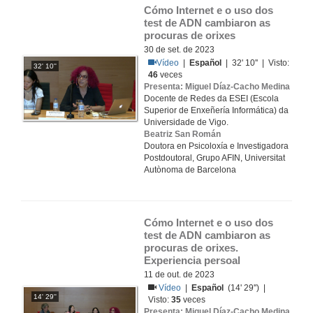
Cómo Internet e o uso dos 
test de ADN cambiaron as 
procuras de orixes
30 de set. de 2023
Vídeo
|
Español
| 32' 10'' | Visto:
32' 10''
46
veces
Presenta: Miguel Díaz-Cacho Medina
Docente de Redes da ESEI (Escola
Superior de Enxeñería Informática) da
Universidade de Vigo.
Beatriz San Román
Doutora en Psicoloxía e Investigadora
Postdoutoral, Grupo AFIN, Universitat
Autònoma de Barcelona
Cómo Internet e o uso dos 
test de ADN cambiaron as 
procuras de orixes. 
Experiencia persoal
11 de out. de 2023
Vídeo
|
Español
(14' 29'') |
14' 29''
Visto:
35
veces
Presenta: Miguel Díaz-Cacho Medina