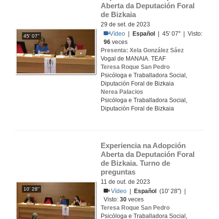
Aberta da Deputación Foral 
de Bizkaia
29 de set. de 2023
Vídeo
|
Español
| 45' 07'' | Visto:
45' 07''
96
veces
Presenta: Xela González Sáez
Vogal de MANAIA. TEAF
Teresa Roque San Pedro
Psicóloga e Traballadora Social,
Diputación Foral de Bizkaia
Nerea Palacios
Psicóloga e Traballadora Social,
Diputación Foral de Bizkaia
Experiencia na Adopción 
Aberta da Deputación Foral 
de Bizkaia. Turno de 
preguntas
11 de out. de 2023
10' 28''
Vídeo
|
Español
(10' 28'') |
Visto:
30
veces
Teresa Roque San Pedro
Psicóloga e Traballadora Social,