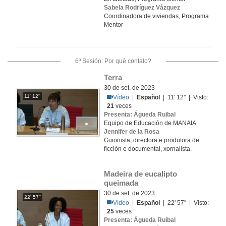
Sabela Rodríguez Vázquez
Coordinadora de viviendas, Programa
Mentor
6º Sesión: Por qué contalo?
Terra
30 de set. de 2023
11' 12''
Vídeo
|
Español
| 11' 12'' | Visto:
21
veces
Presenta: Águeda Ruibal
Equipo de Educación de MANAIA
Jennifer de la Rosa
Guionista, directora e produtora de
ficción e documental, xornalista.
Madeira de eucalipto 
queimada
30 de set. de 2023
22' 57''
Vídeo
|
Español
| 22' 57'' | Visto:
25
veces
Presenta: Águeda Ruibal