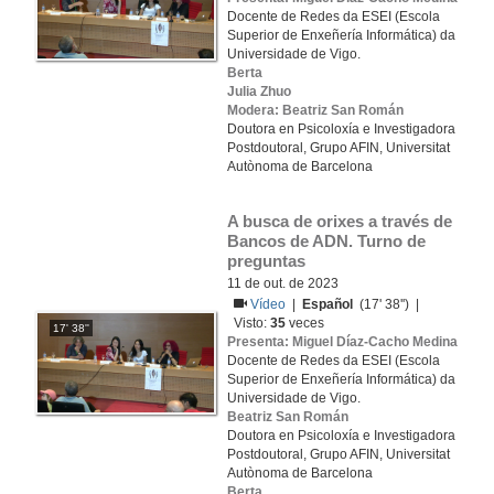
Docente de Redes da ESEI (Escola
Superior de Enxeñería Informática) da
Universidade de Vigo.
Berta
Julia Zhuo
Modera: Beatriz San Román
Doutora en Psicoloxía e Investigadora
Postdoutoral, Grupo AFIN, Universitat
Autònoma de Barcelona
A busca de orixes a través de 
Bancos de ADN. Turno de 
preguntas
11 de out. de 2023
Vídeo
|
Español
(17' 38'') |
Visto:
35
veces
17' 38''
Presenta: Miguel Díaz-Cacho Medina
Docente de Redes da ESEI (Escola
Superior de Enxeñería Informática) da
Universidade de Vigo.
Beatriz San Román
Doutora en Psicoloxía e Investigadora
Postdoutoral, Grupo AFIN, Universitat
Autònoma de Barcelona
Berta