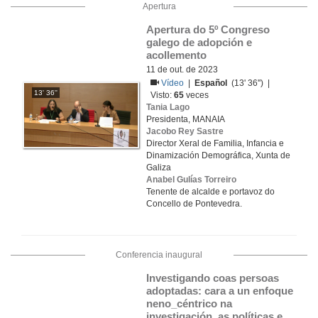
Apertura
Apertura do 5º Congreso 
galego de adopción e 
acollemento
11 de out. de 2023
Vídeo
|
Español
(13' 36'') |
13' 36''
Visto:
65
veces
Tania Lago
Presidenta, MANAIA
Jacobo Rey Sastre
Director Xeral de Familia, Infancia e
Dinamización Demográfica, Xunta de
Galiza
Anabel Gulías Torreiro
Tenente de alcalde e portavoz do
Concello de Pontevedra.
Conferencia inaugural
Investigando coas persoas 
adoptadas: cara a un enfoque 
neno_céntrico na 
investigación, as políticas e 