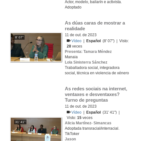
Actor, modelo, bailarín e activista.
Adoptado
As dúas caras de mostrar a 
realidade
11 de out. de 2023
8' 07''
Vídeo
|
Español
(8' 07'') | Visto:
28
veces
Presenta: Tamara Méndez
Manaia
Lola Sinisterra Sánchez
Traballadora social, integradora
social, técnica en violencia de xénero
As redes sociais na internet, 
ventaxes e desventaxes? 
Turno de preguntas
11 de out. de 2023
Vídeo
|
Español
(31' 41'') |
Visto:
15
veces
31' 41''
Alicia Martínez- Simancas
Adoptada transracial/interracial.
TikToker
Jason