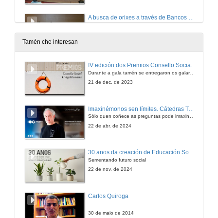
A busca de orixes a través de Bancos de ADN. Turno de preguntas
11 de out. de 2023
Tamén che interesan
A túa suposición salvadora non é a miña realidade
IV edición dos Premios Consello Social UVigo Humana
Durante a gala tamén se entregaron os galardóns aos mellores TFG e TFM en materia de Axenda 2030
11 de out. de 2023
21 de dec. de 2023
A rede da imprudencia non é opcional
Imaxinémonos sen límites. Cátedras Telefónica
Sólo quen coñece as preguntas pode imaxinar novas respostas
11 de out. de 2023
22 de abr. de 2024
As dúas caras de mostrar a realidade
30 anos da creación de Educación Social e de Traballo Social
Sementando futuro social
11 de out. de 2023
22 de nov. de 2024
As redes sociais na internet, ventaxes e desventaxes? Turno de preguntas
Carlos Quiroga
11 de out. de 2023
30 de maio de 2014