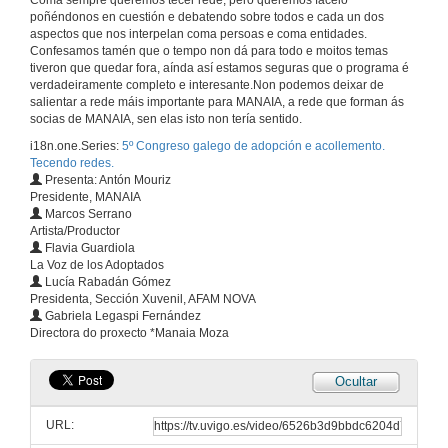
Coma sempre queremos tecer rede, pero queremos facelo
poñéndonos en cuestión e debatendo sobre todos e cada un dos
aspectos que nos interpelan coma persoas e coma entidades.
Acollemento residencial para a transición á vida adulta no Programa Mentor. Experiencia persoal
Confesamos tamén que o tempo non dá para todo e moitos temas
tiveron que quedar fora, aínda así estamos seguras que o programa é
11 de out. de 2023
verdadeiramente completo e interesante.Non podemos deixar de
salientar a rede máis importante para MANAIA, a rede que forman ás
socias de MANAIA, sen elas isto non tería sentido.
Os temidos 18 anos. Turno de preguntas
i18n.one.Series:
5º Congreso galego de adopción e acollemento.
11 de out. de 2023
Tecendo redes.
Presenta: Antón Mouriz
Presidente, MANAIA
Marcos Serrano
Terra
Artista/Productor
Flavia Guardiola
30 de set. de 2023
La Voz de los Adoptados
Lucía Rabadán Gómez
Presidenta, Sección Xuvenil, AFAM NOVA
Madeira de eucalipto queimada
Gabriela Legaspi Fernández
Directora do proxecto *Manaia Moza
30 de set. de 2023
Ocultar
Cando a cegoña equivócase
URL:
11 de out. de 2023