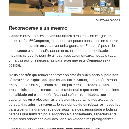
A busca de familias acolledoras. Cales son as claves? Turno de Preguntas
Visto
44
veces
11 de out. de 2023
Recoñecerse a un mesmo
Cando comezamos esta aventura nunca pensamos en chegar tan
Experiencia na Adopción Aberta da Deputación Foral de Bizkaia
lonxe; xa é o 5º Congreso, aínda que tampouco pensamos en superar
unha pandemia nin en voltar ver unha guerra en Europa. A pesar de
29 de set. de 2023
todo, segue a ser un soño pór en marcha o pequeno e delicado
mecanismo que lle permite a nosa asociación encaixar todas e cada
unha das accións necesarias para facer que este Congreso sexa
Experiencia na Adopción Aberta da Deputación Foral de Bizkaia. Turno de preguntas
posible.
11 de out. de 2023
Nesta ocasión queremos dar protagonismo ás redes sociais, pero non
só neste novo significado que as vincula co virtual, que tamén, senón
reforzando o seu significado máis amplo e real, as redes sociais
2031, ningunha crianza menor de 10 anos en acollemento residencial. Realidade o ficción?
presenciais que nos conectan ao mundo real e que permiten relacións
de calidade entre todas nós. As asociacións, as entidades que
11 de out. de 2023
traballamos en protección, as profesionais que tanto nos axudan, o
persoal das administracións… temos obriga de entrelazar os nosos fíos
para tecer unha grande rede que sosteña e dea seguridade a tódalas
Acollemento residencial para a transición á vida adulta no Programa Mentor
persoas que transitan pola adopción e o acollemento, especialmente
as persoas adoptadas e/ou acollidas, as verdadeiras protagonistas.
30 de set. de 2023