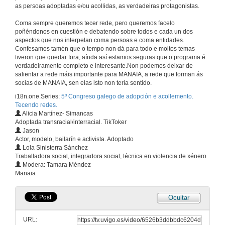
11 de out. de 2023
as persoas adoptadas e/ou acollidas, as verdadeiras protagonistas.
Coma sempre queremos tecer rede, pero queremos facelo
Cómo Internet e o uso dos test de ADN cambiaron as procuras de orixes
poñéndonos en cuestión e debatendo sobre todos e cada un dos
aspectos que nos interpelan coma persoas e coma entidades.
30 de set. de 2023
Confesamos tamén que o tempo non dá para todo e moitos temas
tiveron que quedar fora, aínda así estamos seguras que o programa é
verdadeiramente completo e interesante.Non podemos deixar de
Cómo Internet e o uso dos test de ADN cambiaron as procuras de orixes. Experiencia persoal
salientar a rede máis importante para MANAIA, a rede que forman ás
socias de MANAIA, sen elas isto non tería sentido.
11 de out. de 2023
i18n.one.Series:
5º Congreso galego de adopción e acollemento.
Tecendo redes.
Alicia Martínez- Simancas
A busca de orixes a través de Bancos de ADN. Turno de preguntas
Adoptada transracial/interracial. TikToker
Jason
11 de out. de 2023
Actor, modelo, bailarín e activista. Adoptado
Lola Sinisterra Sánchez
Traballadora social, integradora social, técnica en violencia de xénero
A túa suposición salvadora non é a miña realidade
Modera: Tamara Méndez
Manaia
11 de out. de 2023
Ocultar
A rede da imprudencia non é opcional
URL: