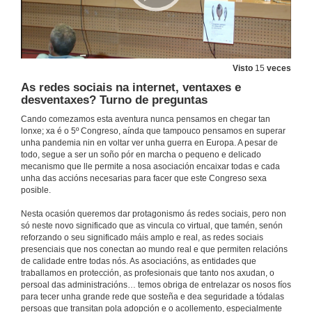
30 de set. de 2023
Madeira de eucalipto queimada
30 de set. de 2023
Visto
15
veces
As redes sociais na internet, ventaxes e
desventaxes? Turno de preguntas
Cando a cegoña equivócase
Cando comezamos esta aventura nunca pensamos en chegar tan
11 de out. de 2023
lonxe; xa é o 5º Congreso, aínda que tampouco pensamos en superar
unha pandemia nin en voltar ver unha guerra en Europa. A pesar de
todo, segue a ser un soño pór en marcha o pequeno e delicado
Por qué contalo? Turno de Preguntas
mecanismo que lle permite a nosa asociación encaixar todas e cada
unha das accións necesarias para facer que este Congreso sexa
11 de out. de 2023
posible.
Nesta ocasión queremos dar protagonismo ás redes sociais, pero non
só neste novo significado que as vincula co virtual, que tamén, senón
Recoñecerse a un mesmo
reforzando o seu significado máis amplo e real, as redes sociais
presenciais que nos conectan ao mundo real e que permiten relacións
11 de out. de 2023
de calidade entre todas nós. As asociacións, as entidades que
traballamos en protección, as profesionais que tanto nos axudan, o
persoal das administracións… temos obriga de entrelazar os nosos fíos
Recoñecerse a un mesmo. Turno de preguntas
para tecer unha grande rede que sosteña e dea seguridade a tódalas
persoas que transitan pola adopción e o acollemento, especialmente