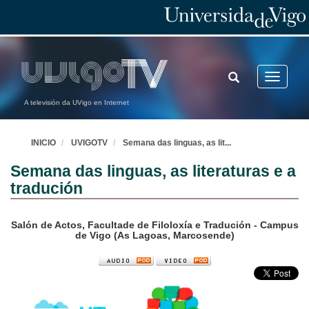
TOGGLE
Toggle
SEARCH
navigatio
A televisión da UVigo en Internet
INICIO
UVIGOTV
Semana das linguas, as lit
...
Semana das linguas, as literaturas e a
tradución
Salón de Actos, Facultade de Filoloxía e Tradución - Campus
de Vigo (As Lagoas, Marcosende)