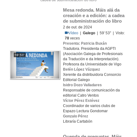
Mesa redonda. Máis alá da 
creación e a edición: a cadea 
de subministración do libro
2 de out. de 2024
Vídeo
|
Galego
| 59' 53'' | Visto:
78
veces
Presenta: Patricia Buxán
Tradutora. Presidenta da AGPTI
(Asociación Galega de Profesionais
59' 53''
da Tradución e da Interpretación).
Profesora da Universidade de Vigo
Belén López Vázquez
Xerente da distribuidora Consorcio
Editorial Galego
Isidro Dozo Valladares
Responsable de comunicación da
editorial Catro Ventos
Víctor Pérez Estévez
Coordinador de varios clubs de
Espazo Lectura Gondomar
Gonzalo Pérez
Libraría Cartabón
Quenda de preguntas. Máis 