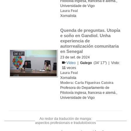
Filoloxía inglesa, francesa e alemá.,
Universidade de Vigo
Laura Feal
Xornalista
Quenda de preguntas. Utopía 
e soño en Gandiol. Unha 
experiencia de 
autorrealización comunitaria 
en Senegal
34' 17''
23 de set. de 2024
Vídeo
|
Galego
(34' 17'') | Visto:
11
veces
Laura Feal
Xornalista
Modera: Carla Figueiras Catoira
Profesora do Departamento de
Filoloxía inglesa, francesa e alemá.,
Universidade de Vigo
Ao redor da tradución de manga:
aspectos profesionais e tradutolóxicos