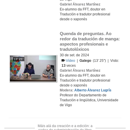
Gabriel Álvarez Martínez
Ex-alumno da FFT, doutor en
Tradución e tradutor profesional
desde o xaponés
Quenda de preguntas. Ao 
redor da tradución de manga: 
aspectos profesionais e 
tradutolóxicos
30 de set. de 2024
13' 25''
Vídeo
|
Galego
(13' 25'') | Visto:
13
veces
Gabriel Álvarez Martínez
Ex-alumno da FFT, doutor en
Tradución e tradutor profesional
desde o xaponés
Modera:
Alberto Álvarez Lugrís
Profesor do Departamento de
Tradución e lingüística, Universidade
de Vigo
Máis alá da creación e a edición: a
cadea de subministración do libro