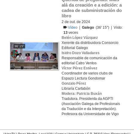
alá da creación e a edición: a 
cadea de subministración do 
libro
2 de out. de 2024
Vídeo
|
Galego
(36' 15'') | Visto:
13
veces
Belén López Vázquez
Xerente da distribuidora Consorcio
36' 15''
Editorial Galego
Isidro Dozo Valladares
Responsable de comunicación da
editorial Catro Ventos
Víctor Pérez Estévez
Coordinador de varios clubs de
Espazo Lectura Gondomar
Gonzalo Pérez
Libraría Cartabón
Modera: Patricia Buxán
Tradutora. Presidenta da AGPTI
(Asociación Galega de Profesionais
da Tradución e da Interpretación).
Profesora da Universidade de Vigo
UvigoTV | Praza Miralles. Local A3A | Campus Universitario | C.P. 36310 Vigo (Pontevedra) |