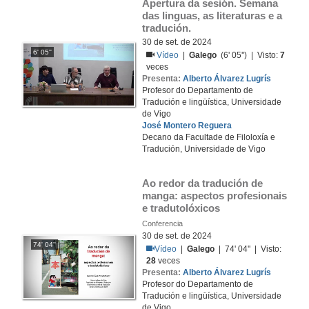
Apertura da sesión. Semana 
das linguas, as literaturas e a 
tradución.
30 de set. de 2024
6' 05''
Vídeo
|
Galego
(6' 05'') | Visto:
7
veces
Presenta:
Alberto Álvarez Lugrís
Profesor do Departamento de
Tradución e lingüística, Universidade
de Vigo
José Montero Reguera
Decano da Facultade de Filoloxía e
Tradución, Universidade de Vigo
Ao redor da tradución de 
manga: aspectos profesionais 
e tradutolóxicos
Conferencia
30 de set. de 2024
74' 04''
Vídeo
|
Galego
| 74' 04'' | Visto:
28
veces
Presenta:
Alberto Álvarez Lugrís
Profesor do Departamento de
Tradución e lingüística, Universidade
de Vigo