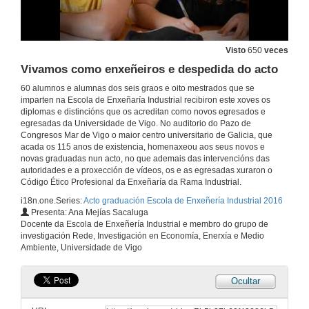
2 de xuño de 2016
Entrega de diplomas e distincións por parte das autoridades aos alumnos de Grado
Visto
650
veces
Vivamos como enxeñeiros e despedida do acto
2 de xuño de 2016
60 alumnos e alumnas dos seis graos e oito mestrados que se
imparten na Escola de Enxeñaría Industrial recibiron este xoves os
Entrega de diplomas e distincións por parte das autoridades aos alumnos do Máster en Enxeñería Industrial e Másteres Profesionalizantes da EEI.
diplomas e distincións que os acreditan como novos egresados e
egresadas da Universidade de Vigo. No auditorio do Pazo de
2 de xuño de 2016
Congresos Mar de Vigo o maior centro universitario de Galicia, que
acada os 115 anos de existencia, homenaxeou aos seus novos e
novas graduadas nun acto, no que ademais das intervencións das
autoridades e a proxección de vídeos, os e as egresadas xuraron o
Discurso dos alumnos de Grao da Escola, Universidade de Vigo
Código Ético Profesional da Enxeñaría da Rama Industrial.
2 de xuño de 2016
i18n.one.Series:
Acto graduación Escola de Enxeñería Industrial 2016
Presenta: Ana Mejías Sacaluga
Docente da Escola de Enxeñería Industrial e membro do grupo de
Saudas e felicitacións de familiares dos alumnos do master
investigación Rede, Investigación en Economía, Enerxía e Medio
Ambiente, Universidade de Vigo
2 de xuño de 2016
Ocultar
Intervención da Presidenta da Diputación de Pontevedra