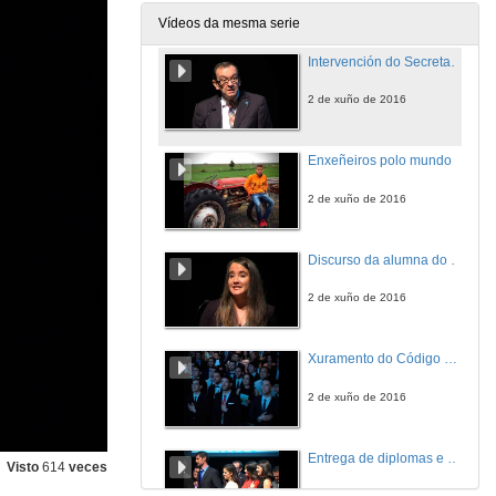
2 de xuño de 2016
Vídeos da mesma serie
Intervención do Secretario Xeral de universidades públicas, Xunta de Galicia
2 de xuño de 2016
Enxeñeiros polo mundo
2 de xuño de 2016
Discurso da alumna do Master en Ingeniería Industrial, Universidade de Vigo
2 de xuño de 2016
Xuramento do Código Ético Profesional da Enxeñería da Rama Industrial
2 de xuño de 2016
Entrega de diplomas e distincións por parte das autoridades aos alumnos de Grado
Visto
614
veces
2 de xuño de 2016