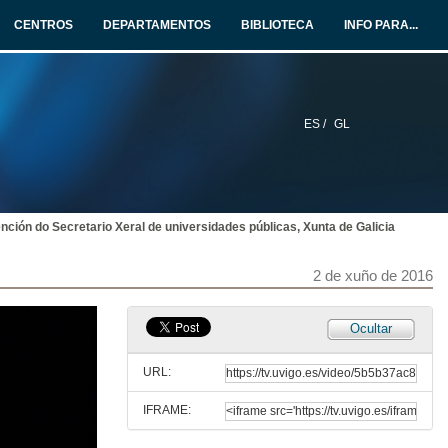
CENTROS
DEPARTAMENTOS
BIBLIOTECA
INFO PARA...
Gala Graduación Escola Enxeñería Industrial Promoción 2012-2016. Completa
No acto recibiu os seus diplomas e distincións a primeira promoción do Máster en Enxeñaría Industrial
2 de xuño de 2016
ES /
GL
Vídeo da Escola de Enxeñería Industrial (EEI)
2 de xuño de 2016
ención do Secretario Xeral de universidades públicas, Xunta de Galicia
Benvida
2 de xuño de 2016
2 de xuño de 2016
Intervención do Director da Escola de Enxeñería Industrial, Juan María Pousa.
Ocultar
2 de xuño de 2016
URL:
IFRAME:
Saudas dos profesores