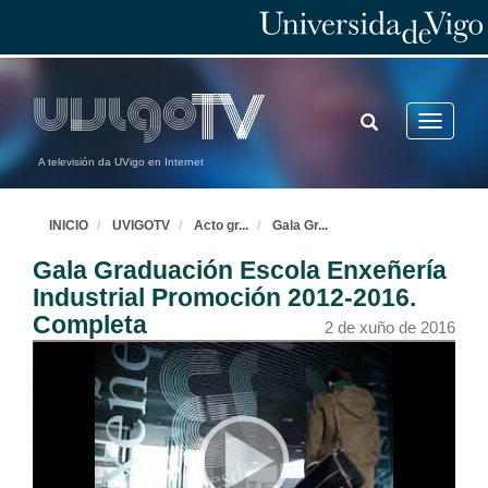
TOGGLE
Toggle
SEARCH
navigatio
A televisión da UVigo en Internet
INICIO
UVIGOTV
Acto gr
...
Gala Gr
...
Gala Graduación Escola Enxeñería
Industrial Promoción 2012-2016.
Completa
2 de xuño de 2016