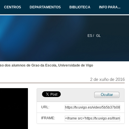
2 de xuño de 2016
CENTROS
DEPARTAMENTOS
BIBLIOTECA
INFO PARA...
Enxeñeiros polo mundo
2 de xuño de 2016
ES /
GL
Discurso da alumna do Master en Ingeniería Industrial, Universidade de Vigo
2 de xuño de 2016
so dos alumnos de Grao da Escola, Universidade de Vigo
Xuramento do Código Ético Profesional da Enxeñería da Rama Industrial
2 de xuño de 2016
2 de xuño de 2016
Entrega de diplomas e distincións por parte das autoridades aos alumnos de Grado
Ocultar
2 de xuño de 2016
URL:
IFRAME:
Entrega de diplomas e distincións por parte das autoridades aos alumnos do Máster en Enxeñería Industrial e Másteres Profesionalizantes da EEI.