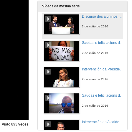
2 de xuño de 2016
Vídeos da mesma serie
Discurso dos alumnos de Grao da Escola, Universidade de Vigo
2 de xuño de 2016
Saudas e felicitacións de familiares dos alumnos do master
2 de xuño de 2016
Intervención da Presidenta da Diputación de Pontevedra
2 de xuño de 2016
Saudas e felicitacións de familiares dos alumnos do grao
2 de xuño de 2016
Intervención do Alcalde de Vigo
Visto
893
veces
2 de xuño de 2016