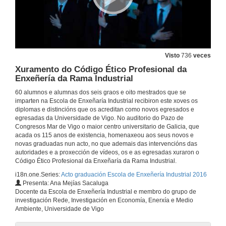
Vídeo da Escola de Enxeñería Industrial (EEI)
2 de xuño de 2016
Visto
736
veces
Benvida
Xuramento do Código Ético Profesional da
Enxeñería da Rama Industrial
2 de xuño de 2016
60 alumnos e alumnas dos seis graos e oito mestrados que se
imparten na Escola de Enxeñaría Industrial recibiron este xoves os
Intervención do Director da Escola de Enxeñería Industrial, Juan María Pousa.
diplomas e distincións que os acreditan como novos egresados e
egresadas da Universidade de Vigo. No auditorio do Pazo de
2 de xuño de 2016
Congresos Mar de Vigo o maior centro universitario de Galicia, que
acada os 115 anos de existencia, homenaxeou aos seus novos e
novas graduadas nun acto, no que ademais das intervencións das
Saudas dos profesores
autoridades e a proxección de vídeos, os e as egresadas xuraron o
Código Ético Profesional da Enxeñaría da Rama Industrial.
2 de xuño de 2016
i18n.one.Series:
Acto graduación Escola de Enxeñería Industrial 2016
Presenta: Ana Mejías Sacaluga
Docente da Escola de Enxeñería Industrial e membro do grupo de
Intervención do Secretario Xeral de universidades públicas, Xunta de Galicia
investigación Rede, Investigación en Economía, Enerxía e Medio
Ambiente, Universidade de Vigo
2 de xuño de 2016