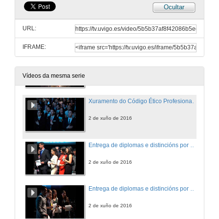
Ocultar
Enxeñeiros polo mundo
URL:
2 de xuño de 2016
IFRAME:
Discurso da alumna do Master en Ingeniería Industrial, Universidade de Vigo
2 de xuño de 2016
Vídeos da mesma serie
Xuramento do Código Ético Profesional da Enxeñería da Rama Industrial
2 de xuño de 2016
Entrega de diplomas e distincións por parte das autoridades aos alumnos de Grado
2 de xuño de 2016
Entrega de diplomas e distincións por parte das autoridades aos alumnos do Máster en Enxeñería Industrial e Másteres Profesionalizantes da EEI.
2 de xuño de 2016