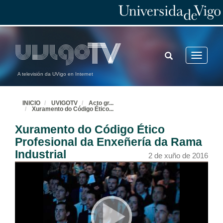
TOGGLE
Toggle
SEARCH
navigatio
A televisión da UVigo en Internet
INICIO
UVIGOTV
Acto gr
...
Xuramento do Código Ético
...
Xuramento do Código Ético
Profesional da Enxeñería da Rama
Industrial
2 de xuño de 2016
Gala Graduación Escola Enxeñería Industrial Promoción 2012-2016. Completa
No acto recibiu os seus diplomas e distincións a primeira promoción do Máster en Enxeñaría Industrial
2 de xuño de 2016