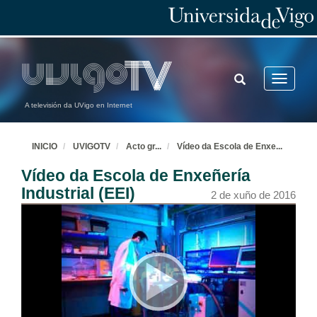
TOGGLE
Toggle
SEARCH
navigatio
A televisión da UVigo en Internet
INICIO
UVIGOTV
Acto gr
...
Vídeo da Escola de Enxe
...
Vídeo da Escola de Enxeñería
Industrial (EEI)
2 de xuño de 2016