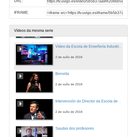
URL:
IFRAME:
Gala Graduación Escola Enxeñería Industrial Promoción 2012-2016. Completa
No acto recibiu os seus diplomas e distincións a primeira promoción do Máster en Enxeñaría Industrial
2 de xuño de 2016
Vídeos da mesma serie
Vídeo da Escola de Enxeñería Industrial (EEI)
2 de xuño de 2016
Benvida
2 de xuño de 2016
Intervención do Director da Escola de Enxeñería Industrial, Juan María Pousa.
2 de xuño de 2016
Saudas dos profesores