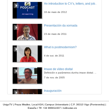
Discurso do reitor
An introduction to CV’s, letters, and job searching
16 de mar. de 2017
16 de maio de 2012
Presentación da xornada
23 de maio de 2011
What is postmodernism?
4 de out. de 2011
Imaxe de vídeo dixital
Definición e parámetros dunha imaxe dixital. Resolución e Aspecto. Profundidade da cor. Compresión. Frame por segundo. Entrelazado. Campos, cadros
7 de nov. de 2005
Inauguración
8 de maio de 2010
UvigoTV | Praza Miralles. Local A3A | Campus Universitario | C.P. 36310 Vigo (Pontevedra) |
España | Tlf: +34 986811937 |
tv@uvigo.es