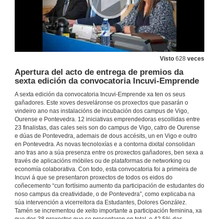
Visto
628
veces
Apertura del acto de entrega de premios da
sexta edición da convocatoria Incuvi-Emprende
A sexta edición da convocatoria Incuvi-Emprende xa ten os seus
gañadores. Este xoves desveláronse os proxectos que pasarán o
vindeiro ano nas instalacións de incubación dos campus de Vigo,
Ourense e Pontevedra. 12 iniciativas emprendedoras escollidas entre
23 finalistas, das cales seis son do campus de Vigo, catro de Ourense
e dúas de Pontevedra, ademais de dous accésits, un en Vigo e outro
en Pontevedra. As novas tecnoloxías e a contorna dixital consolidan
ano tras ano a súa presenza entre os proxectos gañadores, ben sexa a
través de aplicacións móbiles ou de plataformas de networking ou
economía colaborativa. Con todo, esta convocatoria foi a primeira de
Incuvi á que se presentaron proxectos de todos os eidos do
coñecemento “cun fortísimo aumento da participación de estudantes do
noso campus da creatividade, o de Pontevedra”, como explicaba na
súa intervención a vicerreitora da Estudantes, Dolores González.
Tamén se incrementou de xeito importante a participación feminina, xa