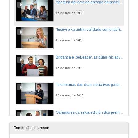
Apertura del acto de entrega de premios da sexta edición da convocatoria Incuvi-Emprende
16 de mar. de 2017
“Incuvi é xa unha realidade como fábrica de emprendedores e con el estamos asistindo ao cumprimento dunha materia pendente da universidade española"
16 de mar. de 2017
Brigantia e .beLeader, as dúas iniciativas gañadoras dos premios Incuvi-Avanza 2017
16 de mar. de 2017
Testemuñas das dúas iniciativas gañadoras dos premios Incuvi-Avanza 2017
16 de mar. de 2017
Gañadores da sexta edición dos premios Incuvi-Emprende
16 de mar. de 2017
Tamén che interesan