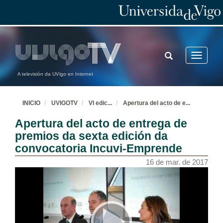
TOGGLE
Toggle
SEARCH
navigatio
A televisión da UVigo en Internet
INICIO
UVIGOTV
VI edic
...
Apertura del acto de e
...
Apertura del acto de entrega de
premios da sexta edición da
convocatoria Incuvi-Emprende
16 de mar. de 2017