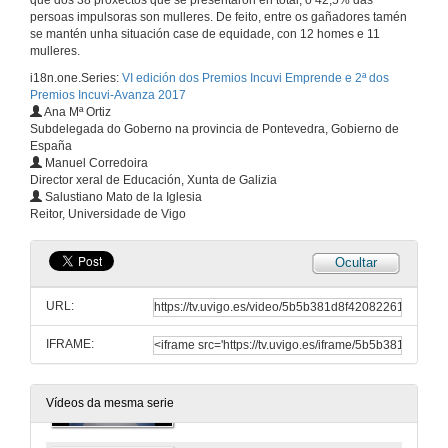
que dos 38 proxectos que se presentaron en total, o 42,5% das
persoas impulsoras son mulleres. De feito, entre os gañadores tamén
se mantén unha situación case de equidade, con 12 homes e 11
mulleres.
i18n.one.Series:
VI edición dos Premios Incuvi Emprende e 2ª dos
Premios Incuvi-Avanza 2017
Ana Mª Ortiz
Subdelegada do Goberno na provincia de Pontevedra, Gobierno de
España
Manuel Corredoira
Director xeral de Educación, Xunta de Galizia
Salustiano Mato de la Iglesia
Reitor, Universidade de Vigo
Ocultar
URL:
IFRAME:
VI edición dos premios Incuvi-Emprende 2017
16 de mar. de 2017
Vídeos da mesma serie