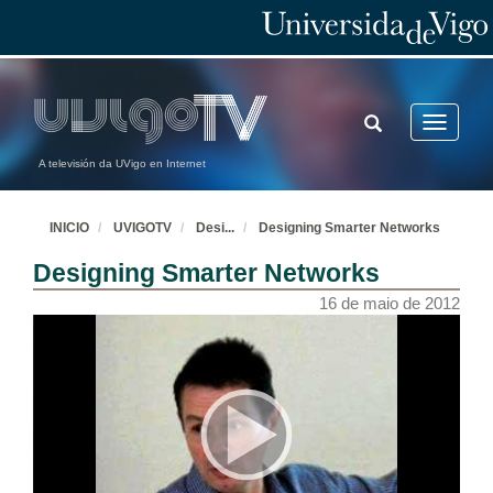
TOGGLE
Toggle
SEARCH
navigatio
A televisión da UVigo en Internet
INICIO
UVIGOTV
Desi
...
Designing Smarter Networks
Designing Smarter Networks
16 de maio de 2012