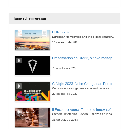
Tamén che interesan
EUNIS 2023
European univesrities and the digital transformation: challenges and opportunities ahead
14 de xuño de 2023
Presentación do UM23, o novo monopraza de UVigo Motorsport
7 de xul. de 2023
G-Night 2023. Noite Galega das Persoas Investigadoras. Conciencias creativas
Centos de investigadoras e investigadores, decenas de actividades e sete cidades
29 de set. de 2023
II Encontro Ágora. Talento e innovación na era da transformación dixital
Cátedra Telefónica - UVigo. Espazos de innovación
31 de out. de 2023