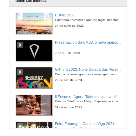
Tamén che interesan
EUNIS 2023
European univesrities and the digital transformation: challenges and opportunities ahead
14 de xuño de 2023
Presentación do UM23, o novo monopraza de UVigo Motorsport
7 de xul. de 2023
G-Night 2023. Noite Galega das Persoas Investigadoras. Conciencias creativas
Centos de investigadoras e investigadores, decenas de actividades e sete cidades
29 de set. de 2023
II Encontro Ágora. Talento e innovación na era da transformación dixital
Cátedra Telefónica - UVigo. Espazos de innovación
31 de out. de 2023
Feira EmpregoinCampus Vigo 2024
Preto de medio millar de alumnas e alumnos buscan coñecer máis de preto as oportunidades que lles achegan as arredor de medio cento de empresas que participan na edición viguesa da feira. Xunto coa visita aos stands, durante a feria desenvólvense varias actividades complementarias, como obradoiros, conversas, mesas redondas ou o pasaporte de empregabilidade, un espazo no que poderán recibir asesoramento sobre o seu CV.
29 de feb. de 2024