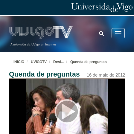
TOGGLE
Toggle
SEARCH
navigatio
A televisión da UVigo en Internet
INICIO
UVIGOTV
Desi
...
Quenda de preguntas
Quenda de preguntas
16 de maio de 2012