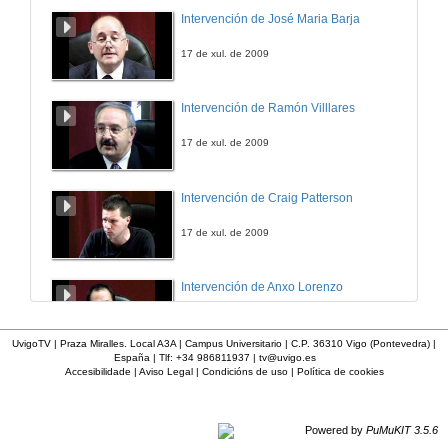
Noite-Anotación II
Intervención de José Maria Barja
Poema de Silvia Penas recitado por Antonio Durán "Morris"
5 de maio de 2016
17 de xul. de 2009
Para um vil criminoso
Intervención de Ramón Villlares
Poema de Adília Lopes
5 de maio de 2016
17 de xul. de 2009
Mulher eu sei
Intervención de Craig Patterson
Canción de Chico César
5 de maio de 2016
17 de xul. de 2009
Finlandia
Intervención de Anxo Lorenzo
Poema de Silvia Penas
5 de maio de 2016
17 de xul. de 2009
UvigoTV | Praza Miralles. Local A3A | Campus Universitario | C.P. 36310 Vigo (Pontevedra) |
España | Tlf: +34 986811937 |
tv@uvigo.es
Carta
Accesibilidade
|
Aviso Legal
|
Condicións de uso
|
Política de cookies
Intervención de Maria Xosé
Poema de Silvia Penas
5 de maio de 2016
17 de xul. de 2009
Powered by
PuMuKIT 3.5.6