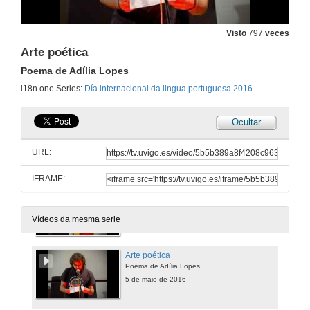
Visto
797
veces
Arte poética
Poema de Adília Lopes
i18n.one.Series:
Día internacional da lingua portuguesa 2016
Ocultar
Presentación do acto
Dia internacional da lingua portuguesa 2016
URL:
5 de maio de 2016
IFRAME:
Morrer de amor
Poema de María Teresa Horta
5 de maio de 2016
Vídeos da mesma serie
Arte poética
Poema de Adília Lopes
5 de maio de 2016