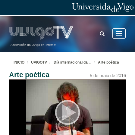
TOGGLE
Toggle
SEARCH
navigatio
A televisión da UVigo en Internet
INICIO
UVIGOTV
Día internacional da
...
Arte poética
Arte poética
5 de maio de 2016