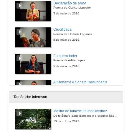
Declaração de amor
Poema de Clarice Lispector
5 de maio de 2016
Crucificada
Poema de Florbela Espanca
5 de maio de 2016
Eu quero foder
Poema de Adília Lopes
5 de maio de 2016
Altisonante e Soneto Redundante
Poema de Glauco Mattoso
5 de maio de 2016
Tamén che interesan
Actuación completa de cintaadhesiva
Mostra de fotoesculturas Overtraz
Do fotógrafo Santi Barreiros e o escultor Nito Contreras.
5 de maio de 2016
13 de xul. de 2023